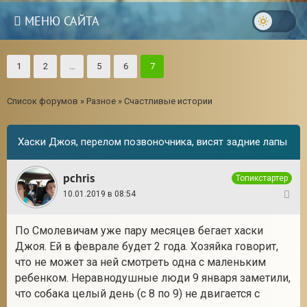
МЕНЮ САЙТА
1
2
…
5
6
7
Список форумов
»
Разное
»
Счастливые истории
Хаски Джоя, перелом позвоночника, висят задние лапы
pchris
Топикстартер
10.01.2019 в 08:54
1
По Смолевичам уже пару месяцев бегает хаски
Джоя. Ей в феврале будет 2 года. Хозяйка говорит,
3
что не может за ней смотреть одна с маленьким
ребенком. Неравнодушные люди 9 января заметили,
что собака целый день (с 8 по 9) не двигается с