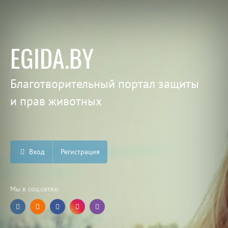
EGIDA.BY
Благотворительный портал защиты
и прав животных
Вход
Регистрация
Мы в соц.сетях: