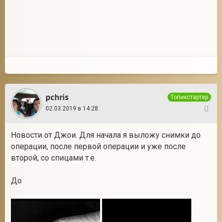
pchris
Топикстартер
02.03.2019 в 14:28
137
Новости от Джои. Для начала я выложу снимки до
операции, после первой операции и уже после
второй, со спицами т.е.
До