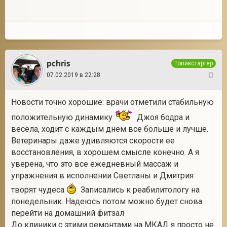
pchris
Топикстартер
07.02.2019 в 22:28
131
Новости точно хорошие: врачи отметили стабильную
положительную динамику
Джоя бодра и
весела, ходит с каждым днем все больше и лучше.
Ветеринары даже удивляются скорости ее
восстановления, в хорошем смысле конечно. А я
уверена, что это все ежедневный массаж и
упражнения в исполнении Светланы и Дмитрия
творят чудеса
Записались к реабилитологу на
понедельник. Надеюсь потом можно будет снова
перейти на домашний фитзал
До клиники с этими ремонтами на МКАД я просто не