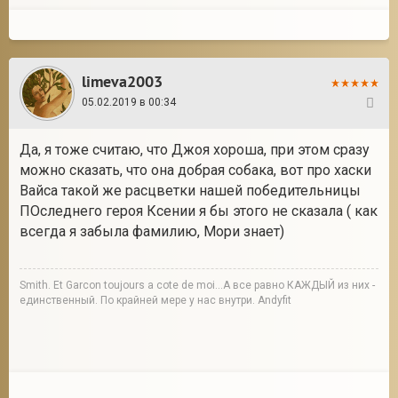
limeva2003
05.02.2019 в 00:34
126
Да, я тоже считаю, что Джоя хороша, при этом сразу
можно сказать, что она добрая собака, вот про хаски
Вайса такой же расцветки нашей победительницы
ПОследнего героя Ксении я бы этого не сказала ( как
всегда я забыла фамилию, Мори знает)
Smith. Et Garcon toujours a cote de moi...А все равно КАЖДЫЙ из них -
единственный. По крайней мере у нас внутри. Andyfit