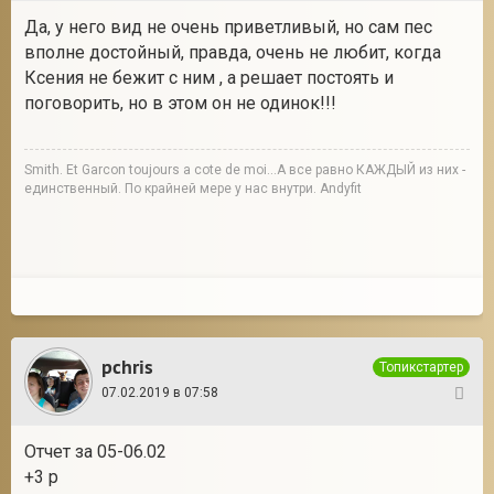
Да, у него вид не очень приветливый, но сам пес
вполне достойный, правда, очень не любит, когда
Ксения не бежит с ним , а решает постоять и
поговорить, но в этом он не одинок!!!
Smith. Et Garcon toujours a cote de moi...А все равно КАЖДЫЙ из них -
единственный. По крайней мере у нас внутри. Andyfit
pchris
Топикстартер
07.02.2019 в 07:58
129
Отчет за 05-06.02
+3 р