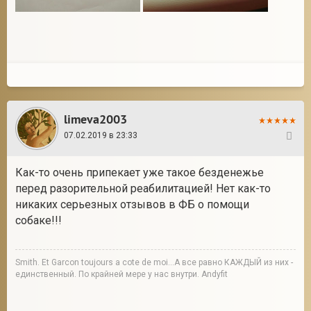
limeva2003
07.02.2019 в 23:33
132
Как-то очень припекает уже такое безденежье
перед разорительной реабилитацией! Нет как-то
никаких серьезных отзывов в ФБ о помощи
собаке!!!
Smith. Et Garcon toujours a cote de moi...А все равно КАЖДЫЙ из них -
единственный. По крайней мере у нас внутри. Andyfit