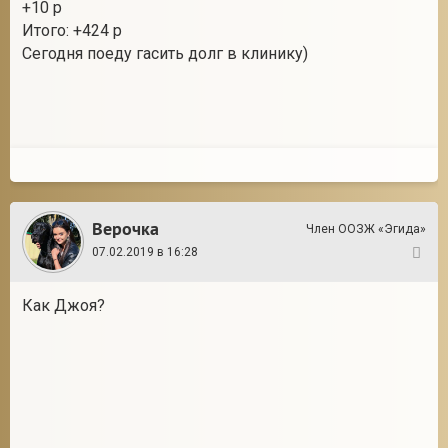
+10 р
Итого: +424 р
Сегодня поеду гасить долг в клинику)
Верочка
Член ООЗЖ «Эгида»
07.02.2019 в 16:28
130
Как Джоя?