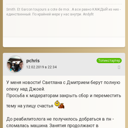
Smith. Et Garcon toujours a cote de moi...А все равно КАЖДЫЙ из них -
единственный. По крайней мере у нас внутри. Andyfit
pchris
Топикстартер
12.02.2019 в 22:34
135
У меня новости! Светлана с Дмитрием берут полную
опеку над Джоей.
Просьба к модераторам закрыть сбор и переместить
тему на улицу счастья
До реабилитолога не получилось добраться в пн -
сломалась машина. Занятия продолжают в