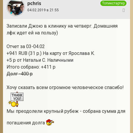
pchris
Топикстартер
04.02.2019 в 21:55
124
Записали Джою в клинику на четверг. Домашняя
лфк идет ей на пользу)
Отчет за 03-04.02
+941 RUB (31 р.) На карту от Ярослава К.
+5 р от Натальи С. Наличными
Итого собрано: +411 р
Долг -400 р
Хочу сказать всем огромное человеческое спасибо!
Мы преодолели крупный рубеж - собрана сумма для
погашения долга