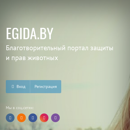
EGIDA.BY
Благотворительный портал защиты
и прав животных
Вход
Регистрация
Мы в соц.сетях: