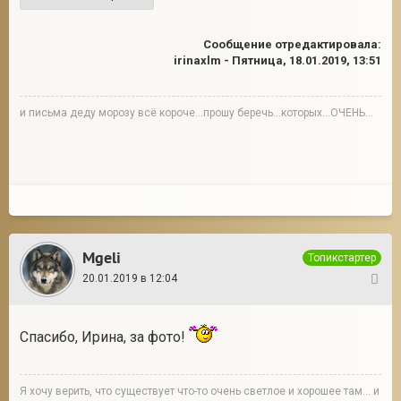
Сообщение отредактировала:
irinaxlm
-
Пятница, 18.01.2019, 13:51
и письма деду морозу всё короче...прошу беречь...которых...ОЧЕНЬ...
Mgeli
Топикстартер
20.01.2019 в 12:04
3
Спасибо, Ирина, за фото!
Я хочу верить, что существует что-то очень светлое и хорошее там... и