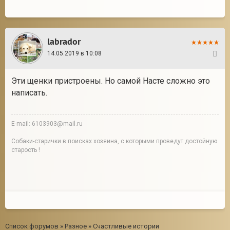
labrador
14.05.2019 в 10:08
5
Эти щенки пристроены. Но самой Насте сложно это
написать.
E-mail: 6103903@mail.ru
Собаки-старички в поисках хозяина, с которыми проведут достойную
старость !
Список форумов
»
Разное
»
Счастливые истории