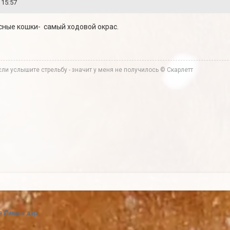
 15:57
есные кошки- самый ходовой окрас.
ли услышите стрельбу - значит у меня не получилось © Скарлетт
 Лика в дар