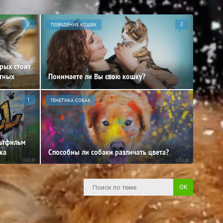
2
ПОВЕДЕНИЕ КОШЕК
2
орых стоит
отных
Понимаете ли Вы свою кошку?
1
ГЕНЕТИКА СОБАК
льтфильм
ка
Способны ли собаки различать цвета?