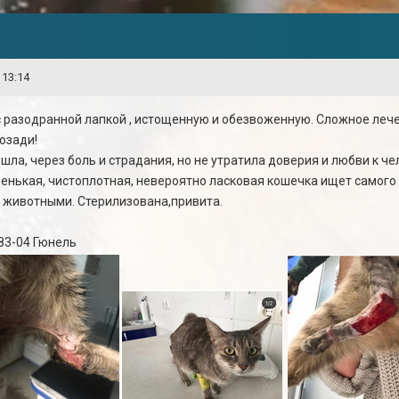
 13:14
с разодранной лапкой , истощенную и обезвоженную. Сложное лече
позади!
шла, через боль и страдания, но не утратила доверия и любви к ч
енькая, чистоплотная, невероятно ласковая кошечка ищет самого 
и животными. Стерилизована,привита.
-83-04 Гюнель