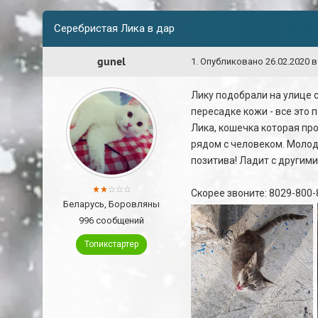
Серебристая Лика в дар
gunel
1
.
Опубликовано
26.02.2020 в
Лику подобрали на улице 
пересадке кожи - все это 
Лика, кошечка которая про
рядом с человеком. Молод
позитива! Ладит с другим
Скорее звоните: 8029-800
Беларусь, Боровляны
996 сообщений
Топикстартер