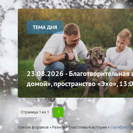
ТЕМА ДНЯ
23.08.2026 - Благотворительная
домой», пространство «Эхо», 13:
Страница
1
из
1
1
Список форумов
»
Разное
»
Счастливые истории
»
Серебристая