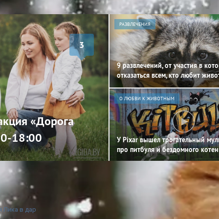
РАЗВЛЕЧЕНИЯ
3
9 развлечений, от участия в кот
отказаться всем, кто любит жив
О ЛЮБВИ К ЖИВОТНЫМ
 акция «Дорога
00-18:00
У Pixar вышел трогательный му
про питбуля и бездомного котен
 Лика в дар