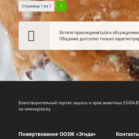
Страница
1
из
1
1
Хотите присоединиться к обсуждени
Общение доступно только зарегистрир
Благотворительный портал защиты и прав животных EGIDA.B
на www.egida.by
Пожертвование ООЗЖ «Эгида»
Контакт