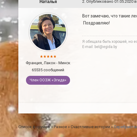
Наталья
2
.
Опубликовано
01.05.2020 в
Вот замечаю, что такие л
Поздравляю!
Я обещала быть хорошей, но ес
E-mail: bel@egida.by
Франция, Лакон - Минск
65535 сообщений
Член ООЗЖ «Эгида»
Список форумов
»
Разное
»
Счастливые истории
»
Серебристая