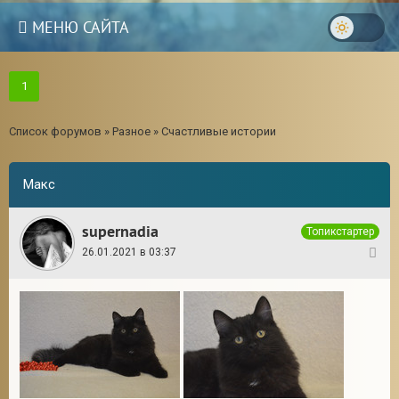
МЕНЮ САЙТА
1
Список форумов
»
Разное
»
Счастливые истории
Макс
supernadia
Топикстартер
26.01.2021 в 03:37
1
3