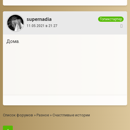
supernadia
Топикстартер
11.05.2021 в 21:27
3
Дома.
Список форумов
»
Разное
»
Счастливые истории