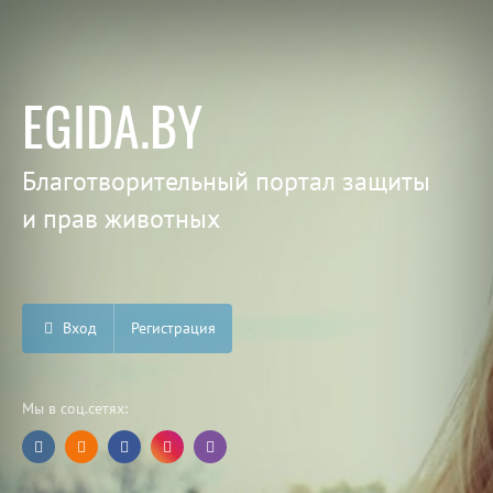
EGIDA.BY
Благотворительный портал защиты
и прав животных
Вход
Регистрация
Мы в соц.сетях: