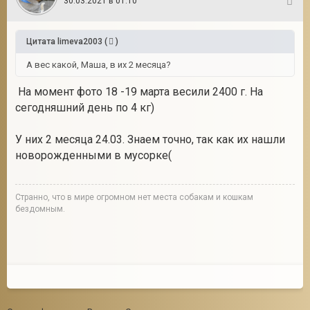
30.03.2021 в 01:10
5
Цитата
limeva2003
(
)
А вес какой, Маша, в их 2 месяца?
На момент фото 18 -19 марта весили 2400 г. На
сегодняшний день по 4 кг)
У них 2 месяца 24.03. Знаем точно, так как их нашли
новорожденными в мусорке(
Странно, что в мире огромном нет места собакам и кошкам
бездомным.