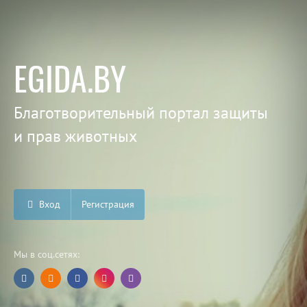
EGIDA.BY
Благотворительный портал защиты
и прав животных
Вход
Регистрация
Мы в соц.сетях: