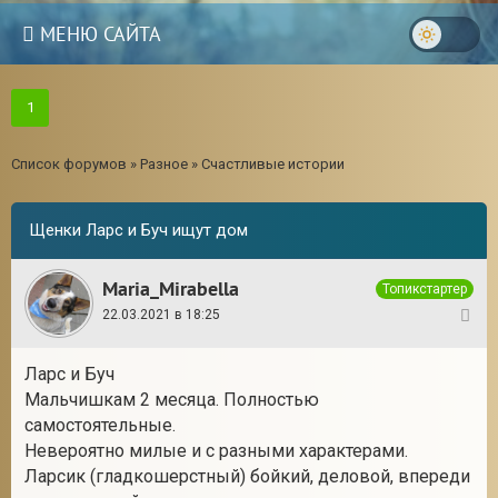
МЕНЮ САЙТА
1
Список форумов
»
Разное
»
Счастливые истории
Щенки Ларс и Буч ищут дом
Maria_Mirabella
Топикстартер
22.03.2021 в 18:25
1
Ларс и Буч
Мальчишкам 2 месяца. Полностью
самостоятельные.
Невероятно милые и с разными характерами.
Ларсик (гладкошерстный) бойкий, деловой, впереди