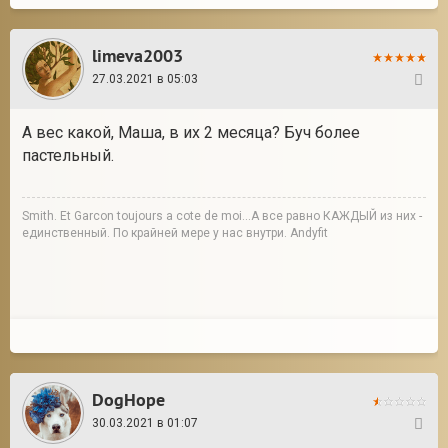
limeva2003
27.03.2021 в 05:03
3
А вес какой, Маша, в их 2 месяца? Буч более
пастельный.
Smith. Et Garcon toujours a cote de moi...А все равно КАЖДЫЙ из них -
единственный. По крайней мере у нас внутри. Andyfit
DogHope
30.03.2021 в 01:07
4