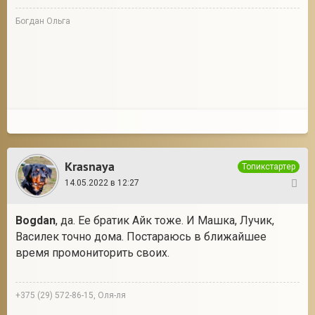
Богдан Ольга
Krasnaya
Топикстартер
14.05.2022 в 12:27
3
Bogdan
, да. Ее братик Айк тоже. И Машка, Лучик,
Василек точно дома. Постараюсь в ближайшее
время промониторить своих.
+375 (29) 572-86-15, Оля-ля