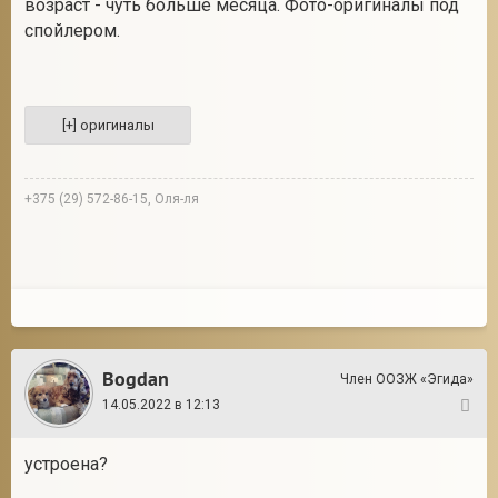
возраст - чуть больше месяца. Фото-оригиналы под
спойлером.
2
+375 (29) 572-86-15, Оля-ля
Bogdan
Член ООЗЖ «Эгида»
14.05.2022 в 12:13
2
устроена?