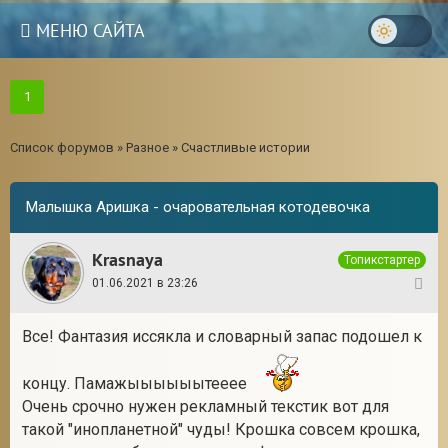
МЕНЮ САЙТА
1
Список форумов
»
Разное
»
Счастливые истории
Малышка Аришка - очаровательная котодевочка
Krasnaya
Топикстартер
01.06.2021 в 23:26
1
Все! Фантазия иссякла и словарный запас подошел к
3
концу. Памажыыыыыытееее
Очень срочно нужен рекламный текстик вот для
такой "инопланетной" чуды! Крошка совсем крошка,