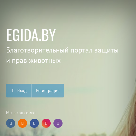
EGIDA.BY
Благотворительный портал защиты
и прав животных
Вход
Регистрация
Мы в соц.сетях: