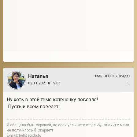
Наталья
Член ООЗЖ «Эгида»
02.11.2021 в 19:05
4
Ну хоть в этой теме котеночку повезло!
Пусть и всем повезет!
Я обещала быть хорошей, но если услышите стрельбу - значит у меня
не получилось © Скарлетт
E-mail: bel@egida.by