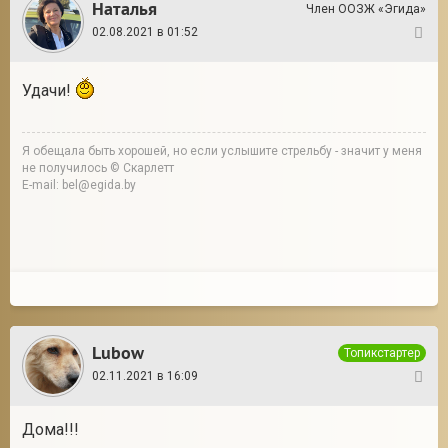
Наталья
Член ООЗЖ «Эгида»
02.08.2021 в 01:52
2
Удачи!
Я обещала быть хорошей, но если услышите стрельбу - значит у меня
не получилось © Скарлетт
E-mail: bel@egida.by
Lubow
Топикстартер
02.11.2021 в 16:09
3
Дома!!!