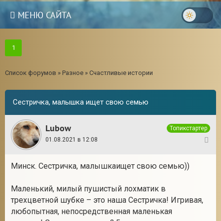
МЕНЮ САЙТА
1
Список форумов
»
Разное
»
Счастливые истории
Сестричка, малышка ищет свою семью
Lubow
Топикстартер
01.08.2021 в 12:08
1
Минск. Сестричка, малышкаищет свою семью))
Маленький, милый пушистый лохматик в
трехцветной шубке – это наша Сестричка! Игривая,
любопытная, непосредственная маленькая