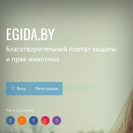
EGIDA.BY
Благотворительный портал защиты
и прав животных
Вход
Регистрация
Мы в соц.сетях: