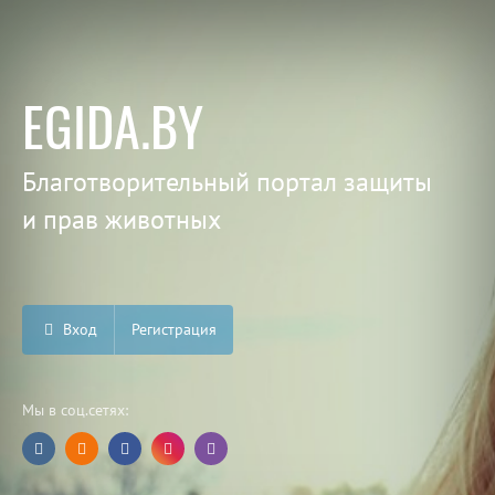
EGIDA.BY
Благотворительный портал защиты
и прав животных
Вход
Регистрация
Мы в соц.сетях: