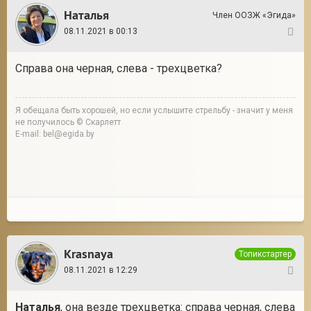
Наталья
Член ООЗЖ «Эгида»
08.11.2021 в 00:13
2
Справа она черная, слева - трехцветка?
Я обещала быть хорошей, но если услышите стрельбу - значит у меня
не получилось © Скарлетт
E-mail: bel@egida.by
Krasnaya
Топикстартер
08.11.2021 в 12:29
3
Наталья
, она везде трехцветка: справа черная, слева