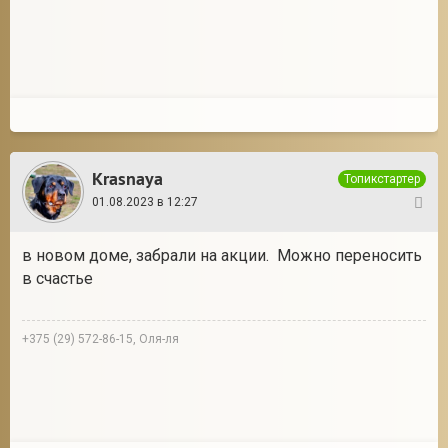
Krasnaya
Топикстартер
01.08.2023 в 12:27
7
в новом доме, забрали на акции. Можно переносить
в счастье
+375 (29) 572-86-15, Оля-ля