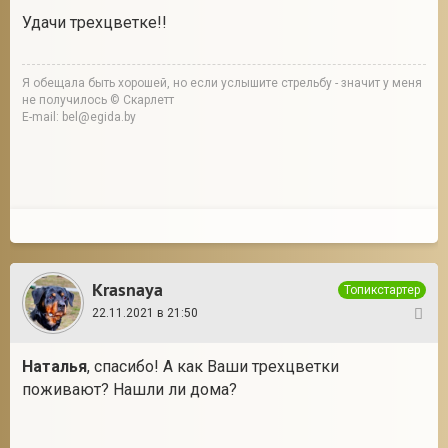
Удачи трехцветке!!
Я обещала быть хорошей, но если услышите стрельбу - значит у меня
не получилось © Скарлетт
E-mail: bel@egida.by
Krasnaya
Топикстартер
22.11.2021 в 21:50
5
Наталья
, спасибо! А как Ваши трехцветки
поживают? Нашли ли дома?