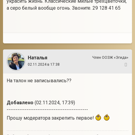
украсить жизнь. Классические милые трехцветочки,
а серо белый вообще огонь. Звоните. 29 128 41 65
2
Наталья
Член ООЗЖ «Эгида»
02.11.2024 в 17:38
21
На талон не записывались??
Добавлено
(02.11.2024, 17:39)
---------------------------------------------
Прошу модератора закрепить первое!