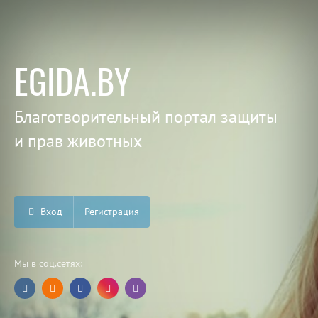
EGIDA.BY
Благотворительный портал защиты
и прав животных
Вход
Регистрация
Мы в соц.сетях: