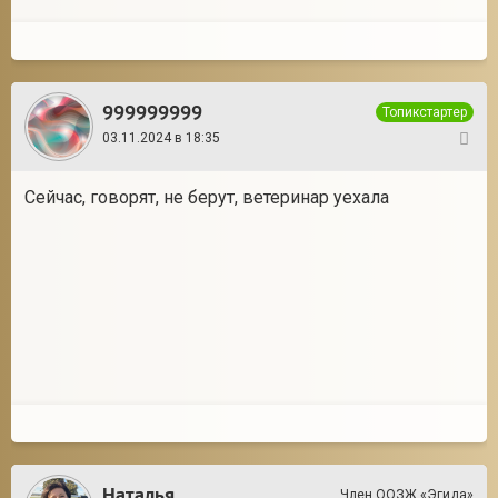
999999999
Топикстартер
03.11.2024 в 18:35
24
Сейчас, говорят, не берут, ветеринар уехала
Наталья
Член ООЗЖ «Эгида»