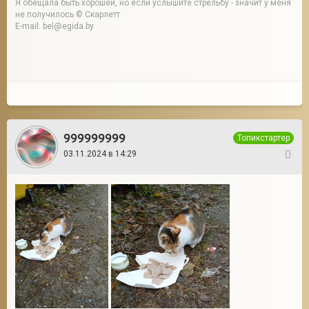
Я обещала быть хорошей, но если услышите стрельбу - значит у меня
не получилось © Скарлетт
E-mail: bel@egida.by
999999999
Топикстартер
03.11.2024 в 14:29
22