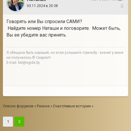
03.11.2024 в 20:38
25
Говорять или Вы спросили САМИ?
Найдите номер Наташи и поговорите. Может быть,
Вы ее убедите вас принять.
Я обещала быть хорошей, но если услышите стрельбу - значит у меня
не получилось © Скарлетт
E-mail: bel@egida.by
Список форумов
»
Разное
»
Счастливые истории
»
1
2