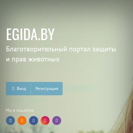
EGIDA.BY
Благотворительный портал защиты
и прав животных
Вход
Регистрация
Мы в соц.сетях: