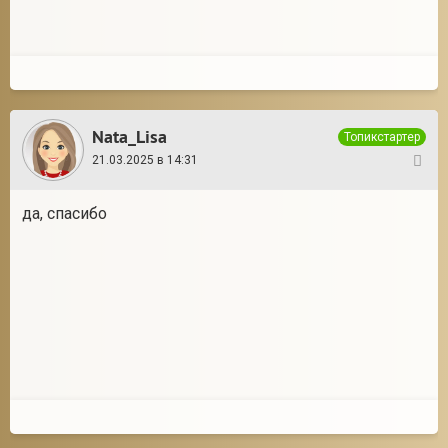
Nata_Lisa
Топикстартер
21.03.2025 в 14:31
12
да, спасибо