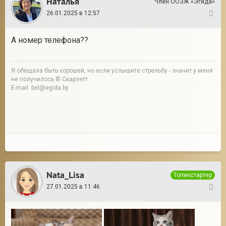
Наталья
Член ООЗЖ «Эгида»
26.01.2025 в 12:57
4
А номер телефона??
Я обещала быть хорошей, но если услышите стрельбу - значит у меня
не получилось © Скарлетт
E-mail: bel@egida.by
Nata_Lisa
Топикстартер
27.01.2025 в 11:46
5