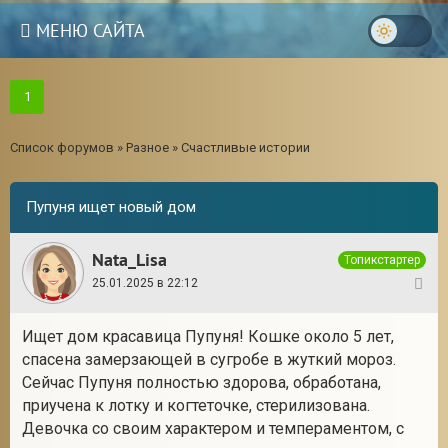
МЕНЮ САЙТА
1
Список форумов
»
Разное
»
Счастливые истории
Пупуня ищет новый дом
Nata_Lisa
Топикстартер
25.01.2025 в 22:12
1
Ищет дом красавица Пупуня! Кошке около 5 лет,
спасена замерзающей в сугробе в жуткий мороз.
Сейчас Пупуня полностью здорова, обработана,
приучена к лотку и когтеточке, стерилизована.
Девочка со своим характером и темпераментом, с