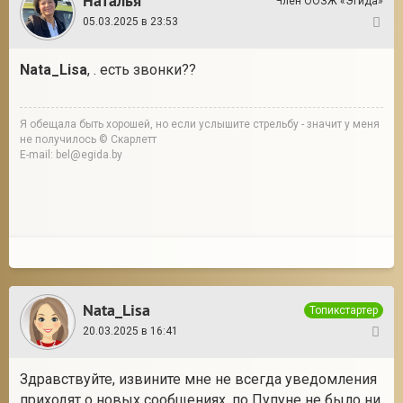
Наталья
Член ООЗЖ «Эгида»
05.03.2025 в 23:53
9
Nata_Lisa
, . есть звонки??
Я обещала быть хорошей, но если услышите стрельбу - значит у меня
не получилось © Скарлетт
E-mail: bel@egida.by
Nata_Lisa
Топикстартер
20.03.2025 в 16:41
10
Здравствуйте, извините мне не всегда уведомления
приходят о новых сообщениях, по Пупуне не было ни