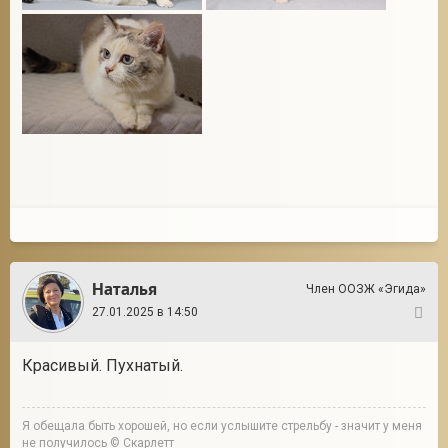
Наталья
Член ООЗЖ «Эгида»
27.01.2025 в 14:50
6
Красивый. Пухнатый.
Я обещала быть хорошей, но если услышите стрельбу - значит у меня
не получилось © Скарлетт