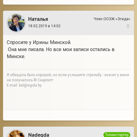
Наталья
Член ООЗЖ «Эгида»
18.02.2019 в 14:02
2
Спросите у Ирины Минской.
Она мне писала. Но все мои записи остались в
Минске.
Я обещала быть хорошей, но если услышите стрельбу - значит у меня
не получилось © Скарлетт
E-mail: bel@egida.by
Nadegda
Топикстартер