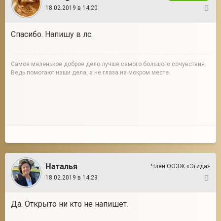
18.02.2019 в 14:20
3
Спасибо. Напишу в лс.
Cамое маленькое доброе дело лучше самого большого сочувствия.
Ведь помогают наши дела, а не глаза на мокром месте.
Наталья
Член ООЗЖ «Эгида»
18.02.2019 в 14:23
4
Да. Открыто ни кто не напишет.