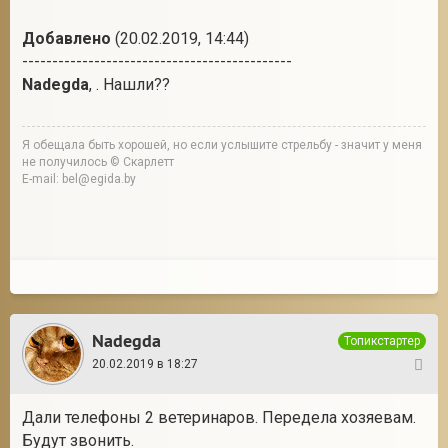
Добавлено
(20.02.2019, 14:44)
---------------------------------------------
Nadegda
, . Нашли??
Я обещала быть хорошей, но если услышите стрельбу - значит у меня
не получилось © Скарлетт
E-mail: bel@egida.by
Nadegda
Топикстартер
20.02.2019 в 18:27
5
Дали телефоны 2 ветеринаров. Передела хозяевам.
Будут звонить.