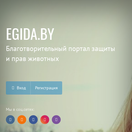
EGIDA.BY
Благотворительный портал защиты
и прав животных
Вход
Регистрация
Мы в соц.сетях: