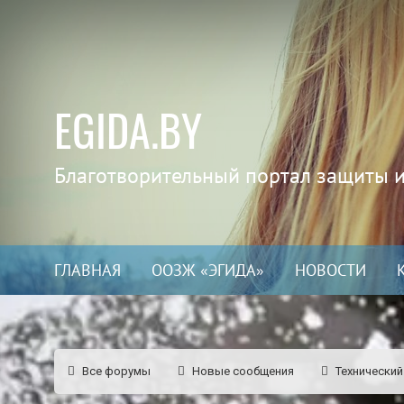
EGIDA.BY
Благотворительный портал защиты 
ГЛАВНАЯ
ООЗЖ «ЭГИДА»
НОВОСТИ
Все форумы
Новые сообщения
Технический