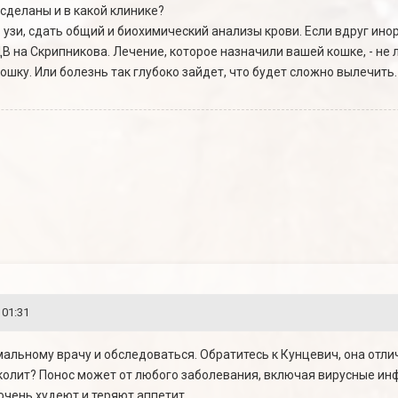
сделаны и в какой клинике?
узи, сдать общий и биохимический анализы крови. Если вдруг инор
В на Скрипникова. Лечение, которое назначили вашей кошке, - не 
кошку. Или болезнь так глубоко зайдет, что будет сложно вылечить.
 01:31
рмальному врачу и обследоваться. Обратитесь к Кунцевич, она отли
 колит? Понос может от любого заболевания, включая вирусные инф
очень худеют и теряют аппетит.