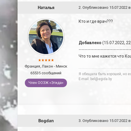
Наталья
2
.
Опубликовано
15.07.2022 в
Кто и где врач???
Добавлено
(15.07.2022, 22
-----------------------------------
Что то мне кажется что К
Франция, Лакон - Минск
65535 сообщений
Я обещала быть хорошей, но ес
E-mail: bel@egida.by
Член ООЗЖ «Эгида»
Bogdan
3
.
Опубликовано
15.07.2022 в