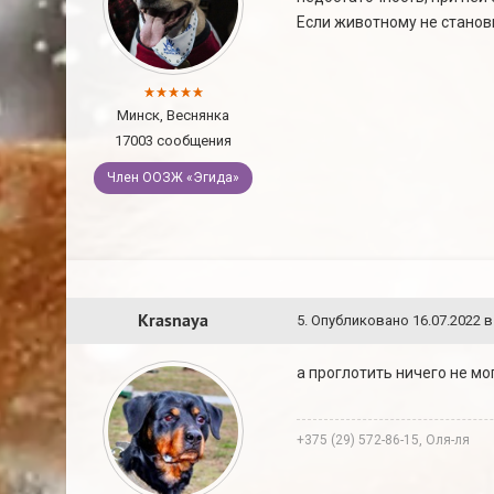
Если животному не станови
Минск, Веснянка
17003 сообщения
Член ООЗЖ «Эгида»
Krasnaya
5
.
Опубликовано
16.07.2022 в
а проглотить ничего не м
+375 (29) 572-86-15, Оля-ля