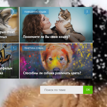
2
ПОВЕДЕНИЕ КОШЕК
2
орых стоит
отных
Понимаете ли Вы свою кошку?
1
ГЕНЕТИКА СОБАК
льтфильм
ка
Способны ли собаки различать цвета?