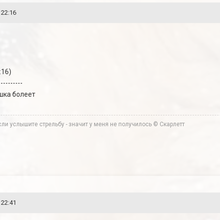
 22:16
:16)
----------
ошка болеет
ли услышите стрельбу - значит у меня не получилось © Скарлетт
 22:41