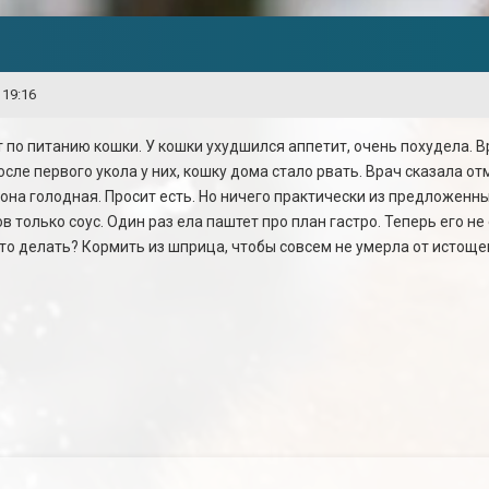
 19:16
 по питанию кошки. У кошки ухудшился аппетит, очень похудела. В
После первого укола у них, кошку дома стало рвать. Врач сказала о
е она голодная. Просит есть. Но ничего практически из предложенн
ков только соус. Один раз ела паштет про план гастро. Теперь его 
Что делать? Кормить из шприца, чтобы совсем не умерла от истощ