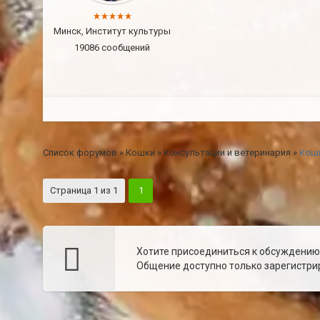
Минск, Институт культуры
19086 сообщений
Список форумов
»
Кошки
»
Консультации и ветеринария
»
Кошк
Страница
1
из
1
1
Хотите присоединиться к обсуждени
Общение доступно только зарегистрир