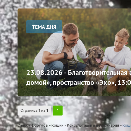
ТЕМА ДНЯ
23.08.2026 - Благотворительная
домой», пространство «Эхо», 13:
Страница
1
из
1
1
Список форумов
»
Кошки
»
Консультации и ветеринария
»
Кошк