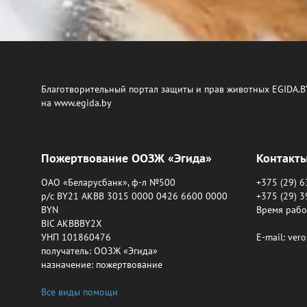
Благотворительный портал защиты и прав животных EGIDA.B
на www.egida.by
Пожертвование ООЗЖ «Эгида»
Контакт
ОАО «Беларусбанк», ф-л №500
+375 (29) 
р/с BY21 AKBB 3015 0000 0426 6600 0000
+375 (29) 
BYN
Время работ
BIC AKBBBY2X
УНП 101860476
E-mail: ver
получатель: ООЗЖ «Эгида»
назначение: пожертвование
Все виды помощи