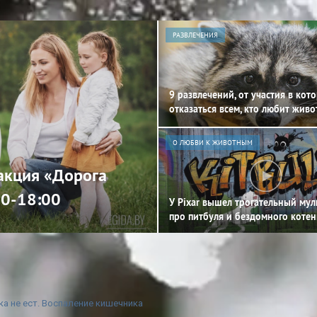
РАЗВЛЕЧЕНИЯ
9 развлечений, от участия в кот
отказаться всем, кто любит жив
О ЛЮБВИ К ЖИВОТНЫМ
 акция «Дорога
00-18:00
У Pixar вышел трогательный му
про питбуля и бездомного котен
а не ест. Воспаление кишечника