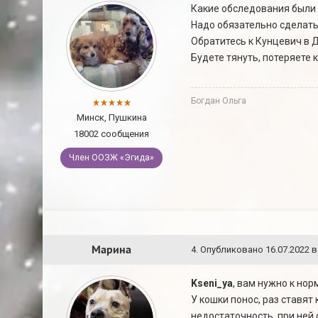
Какие обследования были 
Надо обязательно сделать 
Обратитесь к Кунцевич в Д
Будете тянуть, потеряете 
Богдан Ольга
Минск, Пушкина
18002 сообщения
Член ООЗЖ «Эгида»
Марина
4
.
Опубликовано
16.07.2022 в
Kseni_ya
, вам нужно к но
У кошки понос, раз ставят
недостаточность, при ней 