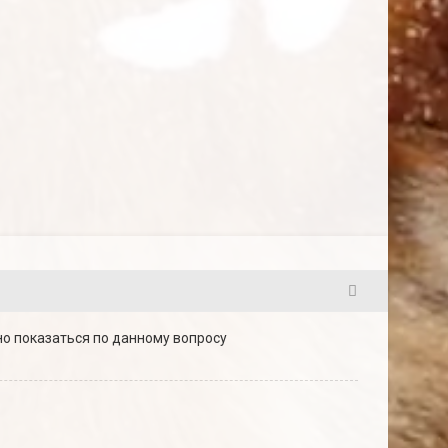
5
но показаться по данному вопросу