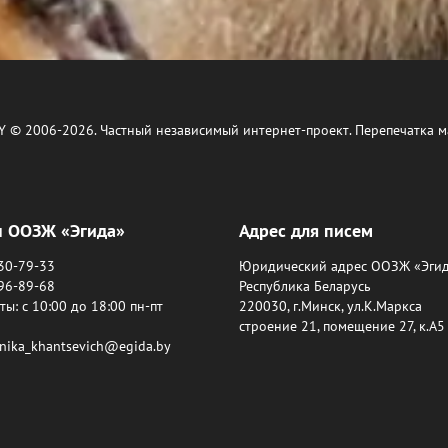
Y © 2006-2026. Частный независимый интернет-проект. Перепечатка м
ы ООЗЖ «Эгида»
Адрес для писем
630-79-33
Юридический адрес ООЗЖ «Эгид
396-89-68
Республика Беларусь
ы: c 10:00 до 18:00 пн-пт
220030, г.Минск, ул.К.Маркса
строение 21, помещение 27, к.А5
onika_khantsevich@egida.by