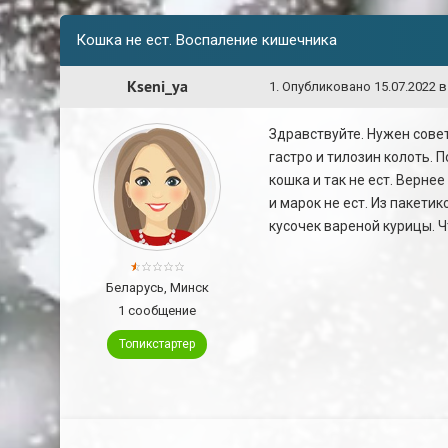
Кошка не ест. Воспаление кишечника
Kseni_ya
1
.
Опубликовано
15.07.2022 в
Здравствуйте. Нужен совет
гастро и тилозин колоть. 
кошка и так не ест. Верне
и марок не ест. Из пакети
кусочек вареной курицы. 
Беларусь, Минск
1 сообщение
Топикстартер