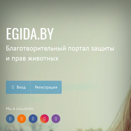
EGIDA.BY
Благотворительный портал защиты
и прав животных
Вход
Регистрация
Мы в соц.сетях: