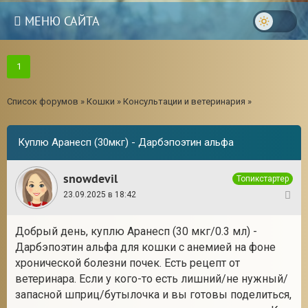
МЕНЮ САЙТА
1
Список форумов
»
Кошки
»
Консультации и ветеринария
»
Куплю Аранесп (30мкг) - Дарбэпоэтин альфа
snowdevil
Топикстартер
23.09.2025 в 18:42
1
Добрый день, куплю Аранесп (30 мкг/0.3 мл) -
Дарбэпоэтин альфа для кошки с анемией на фоне
хронической болезни почек. Есть рецепт от
ветеринара. Если у кого-то есть лишний/не нужный/
запасной шприц/бутылочка и вы готовы поделиться,