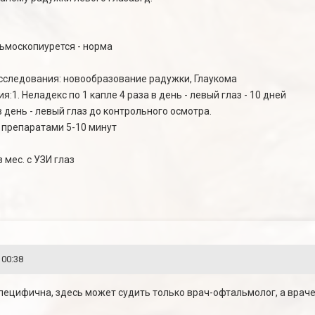
льмоскопиурется - норма
сследования: новообразование радужки, Глаукома
:1. Неладекс по 1 капле 4 раза в день - левый глаз - 10 дней
 в день - левый глаз до контрольного осмотра.
 препаратами 5-10 минут
мес. с УЗИ глаз
 00:38
специфична, здесь может судить только врач-офтальмолог, а врачей