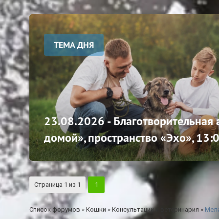
ТЕМА ДНЯ
23.08.2026 - Благотворительная
домой», пространство «Эхо», 13:
Страница
1
из
1
1
Список форумов
»
Кошки
»
Консультации и ветеринария
»
Мел