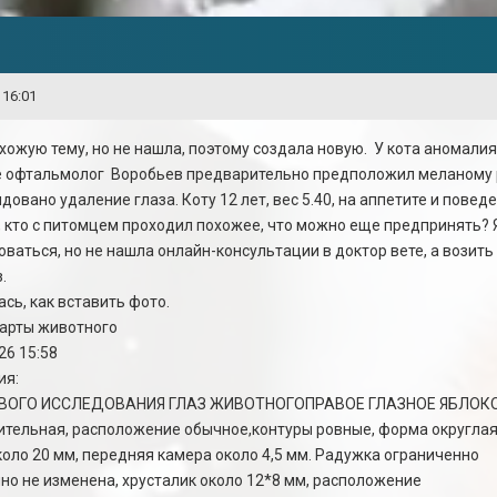
 16:01
ожую тему, но не нашла, поэтому создала новую. У кота аномалия в
е офтальмолог Воробьев предварительно предположил меланому р
овано удаление глаза. Коту 12 лет, вес 5.40, на аппетите и поведе
з, кто с питомцем проходил похожее, что можно еще предпринять? 
аться, но не нашла онлайн-консультации в доктор вете, а возить к
.
сь, как вставить фото.
карты животного
26 15:58
ия:
ВОГО ИССЛЕДОВАНИЯ ГЛАЗ ЖИВОТНОГОПРАВОЕ ГЛАЗНОЕ ЯБЛОК
тельная, расположение обычное,контуры ровные, форма округлая
оло 20 мм, передняя камера около 4,5 мм. Радужка ограниченно
но не изменена, хрусталик около 12*8 мм, расположение