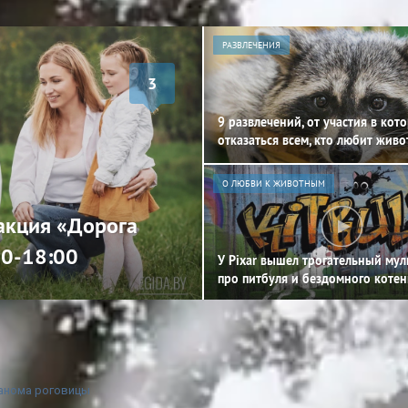
РАЗВЛЕЧЕНИЯ
3
9 развлечений, от участия в кот
отказаться всем, кто любит жив
О ЛЮБВИ К ЖИВОТНЫМ
 акция «Дорога
00-18:00
У Pixar вышел трогательный му
про питбуля и бездомного котен
анома роговицы