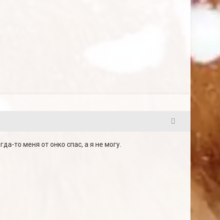
4
да-то меня от онко спас, а я не могу.