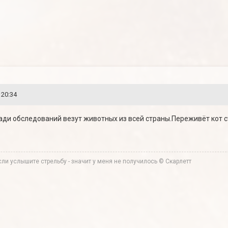
 20:34
 ради обследований везут животных из всей страны.Переживёт кот с
ли услышите стрельбу - значит у меня не получилось © Скарлетт