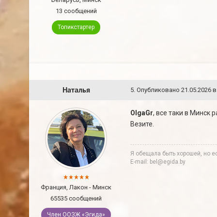
13 сообщений
Топикстартер
Наталья
5
.
Опубликовано
21.05.2026 в
OlgaGr
, все таки в Минск
Везите.
Я обещала быть хорошей, но ес
E-mail: bel@egida.by
Франция, Лакон - Минск
65535 сообщений
Член ООЗЖ «Эгида»