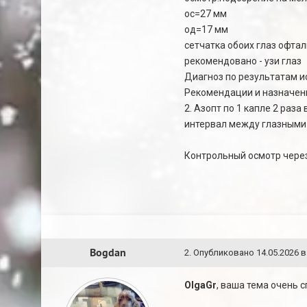
ос=27 мм
од=17 мм
сетчатка обоих глаз офта
рекомендовано - узи глаз
Диагноз по результатам и
Рекомендации и назначения
2. Азопт по 1 капле 2 раза
интервал между глазными
Контрольный осмотр через 
Bogdan
2
.
Опубликовано
14.05.2026 в
OlgaGr
, ваша тема очень 