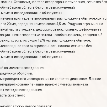
 полная. Стекловидное тело эхопрозрачность полная, сетчатка без
робульбарная область без очаговых изменений.
 момент исследования не обнаружены.
изуализация удовлетворительная, расположение обычное,контуры
оло 20 мм, передняя камера около 4,5 мм. Радужка ограниченно
льной части утолщена, деформирована, локально деформирует
зация - низкоскоростные потоки - слабо выражены, толщина 4,2
границ, хрусталик около 12*8 мм, расположение обычное,
Стекловидное тело эхопрозрачность полная, сетчатка без
робульбарная область без очаговых изменений.
 момент исследования не обнаружены.
гий на момент исследования.
 радужной оболочки.
м проведенного исследования не является диагнозом. Данное
интерпретировано лечащим врачом с учетом анамнеза,
гих методов исследования.
карты животного
аному радужки левого глазавгд: