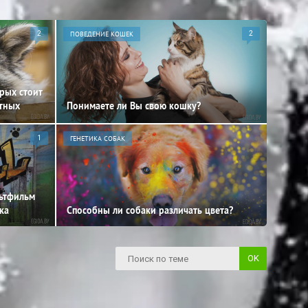
2
ПОВЕДЕНИЕ КОШЕК
2
орых стоит
отных
Понимаете ли Вы свою кошку?
1
ГЕНЕТИКА СОБАК
льтфильм
ка
Способны ли собаки различать цвета?