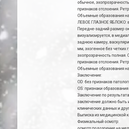
обычное, эхопрозрачность
признаков отслоения. Рет
Объемные образования на
ЛЕВОЕ ГЛАЗНОЕ ЯБЛОКО: в
Передне-задний размер ок
визуализируется, в медиа
заднюю камеру, васкуляри
мм, эхогенное без четких 
эхопрозрачность полная. 
признаков отслоения. Рет
Объемные образования на
Заключение:
OD: без признаков патоло
OS: признаки образования
Заключение по результата
заключение должно быть 
клинических данных и дру
Выписка из медицинской 
Физикальный осмотр:
осмотр:подозрение на мел