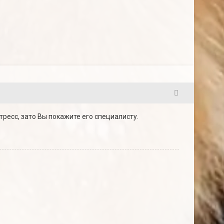
5
тресс, зато Вы покажите его специалисту.