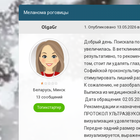
Меланома роговицы
OlgaGr
1
.
Опубликовано
13.05.2026 в
Добрый день. Поискала пох
увеличилась. В ветклиник
результативно, то рекоменд
том, стоит ли удалять гла
Софийской проконсультиров
стимулировать лишний раз
К сожалению, не разобрала
Беларусь, Минск
Выписка из медицинской 
13 сообщений
Дата обращения: 02.05.20
Рекомендации и назначен
Топикстартер
ПРОТОКОЛ УЛЬТРАЗВУКО
визуализация удовлетвори
Передне-задний размер ок
визуализируется, выражен