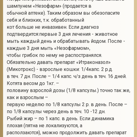
шампунем «Незофарм» (продается в
обычной аптеке). Таким образом вы обезопасите
себя и близких, т.к. обработанный
кот больше не инвазивен. Если диагноз
подтвердится:первые 3 дня лечения - животное
мыть каждый день и обрабатывать йодом. После -
каждые 3 дня мыть «Незофармом»,
чтобы грибок по нему не распостранялся.
Обязательно давать препарат «Итраконазол»
(Микотрокс) - взрослые кошки: 1/4капс. 2 р.д.
в теч. 7 дн. После – 1/4 капс. ч/з день в теч. 16 дней.
Котята весом до 1кг. –
половину взрослой дозы (1/8 капсулы.) точно так же,
как и взрослым –
первую неделю по 1/8 капсулы 2 р. в день. После –
по 1/8 капсулы через день в теч. 10 -12 дн.
Рыбий жир – по 1 капс. в день. Если динамика
плохая (пятна не локализуются, а
расползаются), можно продолжить давать препарат