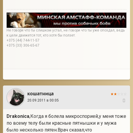
Не говори что ты слишком устал, не говори что ты уже опоздал, ведь
к цели движется тот, кто хотя бы ползет.
+375 (44) 744-11-57
+375 (33) 306-65-67
кошатница
20.09.2011 в 00:05
32
Drakonica
,Когда я болела микроспорией,у меня тоже
по всему телу были красные пятнышки и у мужа
было несколько пятен.Врач сказал,что