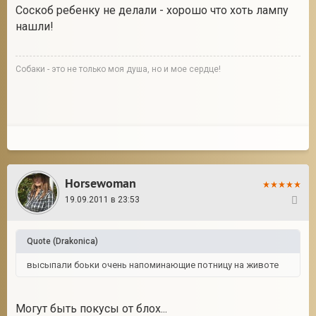
Соскоб ребенку не делали - хорошо что хоть лампу
нашли!
Собаки - это не только моя душа, но и мое сердце!
Horsewoman
19.09.2011 в 23:53
31
Quote
(
Drakonica
)
высыпали боьки очень напоминающие потницу на животе
Могут быть покусы от блох...