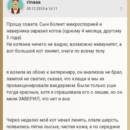
rinaaa
05.12.2010 в 16:11
24
Прошу совета. Сын болеет микроспорией и
наверняка заразил котов (одному 4 месяца, другому
3 года).
На котенке ничего не видно, возможно иммунитет, а
вот большой кот линяет, очаги по всему телу.
я возила их обоих к ветеренару, он анализов не брал,
лампой не светил, сказал, что клещи и мы их
провакценировали вакдермом. Были только уши
тогда красные, хотя я спрашивала его о лишае, но он
меня ЗАВЕРИЛ, что нет и все.
Через неделю мой кот начал линять, опала шерсть,
появились пятна лысые, чистая кожа, а по середине