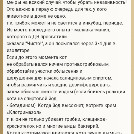
ме-ры на всякий случай, чтобы убрать инвазивность!
Это важно в первую очередь для тех, у кого
животное в доме не одно,
т.к. грибок может и не светится в инкубац. периоде.
Из моего последнего опыта - малявка-манул,
которого в ДВ просветили,
сказали "Чисто!", а он посыпался через 3-4 дня в
изоляторе.
Если до этого момента кот
не обрабатывался ничем противогрибковым,
обработайте участки облысения и
шелушения для начала салициловым спиртом,
чтобы размягчить и заодно дезинфецировать,
затем обильно смажте йодом (если боитесь реакции
кота на спиртовой йод
- бетадином). Когда йод высохнет, вотрите крем
«Клотримазол»
т. к. он не только убивает грибки, клещиков-
краснотелок но и многие виды бактерий.
Когда клотримазол впитается, кота лучше вымыть