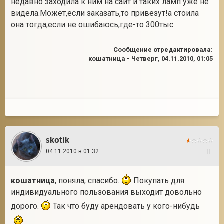
недавно заходила к ним на сайт и таких ламп уже не
видела.Может,если заказать,то привезут!а стоила
она тогда,если не ошибаюсь,где-то 300тыс
2
Сообщение отредактировала:
кошатница
-
Четверг, 04.11.2010, 01:05
skotik
04.11.2010 в 01:32
22
кошатница
, поняла, спасибо.
Покупать для
индивидуального пользования выходит довольно
дорого.
Так что буду арендовать у кого-нибудь