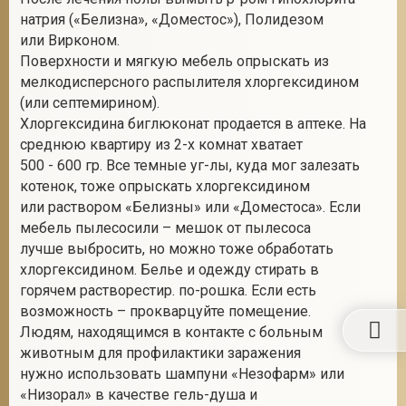
натрия («Белизна», «Доместос»), Полидезом
или Вирконом.
Поверхности и мягкую мебель опрыскать из
мелкодисперсного распылителя хлоргексидином
(или септемирином).
Хлоргексидина биглюконат продается в аптеке. На
среднюю квартиру из 2-х комнат хватает
500 - 600 гр. Все темные уг-лы, куда мог залезать
котенок, тоже опрыскать хлоргексидином
или раствором «Белизны» или «Доместоса». Если
мебель пылесосили – мешок от пылесоса
лучше выбросить, но можно тоже обработать
хлоргексидином. Белье и одежду стирать в
горячем растворестир. по-рошка. Если есть
возможность – прокварцуйте помещение.
Людям, находящимся в контакте с больным
животным для профилактики заражения
нужно использовать шампуни «Незофарм» или
«Низорал» в качестве гель-душа и