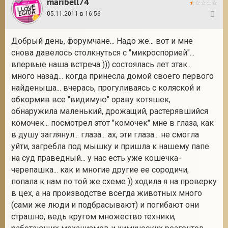
maribell74
05.11.2011 в 16:56
35
Добрый день, форумчане... Надо же... вот и мне
снова давелось столкнуться с "микроспорией"...
впервые наша встреча ))) состоялась лет этак...
много назад... когда принесла домой своего первого
найденыша... вчерась, прогуливаясь с коляской и
обкормив все "видимую" ораву котяшек,
обнаружила маленький, дрожащий, растерявшийся
комочек... посмотрел этот "комочек" мне в глаза, как
в душу заглянул... глаза... ах, эти глаза... не смогла
уйти, загребла под мышку и пришла к нашему папе
на суд праведный... у нас есть уже кошечка-
черепашка... как и многие другие ее сородичи,
попала к нам по той же схеме )) ходила я на проверку
в цех, а на производстве всегда животных много
(сами же люди и подбрасывают) и погибают они
страшно, ведь кругом множество техники,