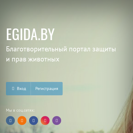
EGIDA.BY
Благотворительный портал защиты
и прав животных
Вход
Регистрация
Мы в соц.сетях: