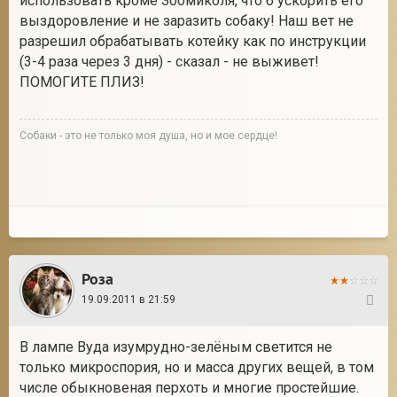
использовать кроме Зоомиколя, что б ускорить его
выздоровление и не заразить собаку! Наш вет не
разрешил обрабатывать котейку как по инструкции
(3-4 раза через 3 дня) - сказал - не выживет!
ПОМОГИТЕ ПЛИЗ!
Собаки - это не только моя душа, но и мое сердце!
Роза
19.09.2011 в 21:59
29
В лампе Вуда изумрудно-зелёным светится не
только микроспория, но и масса других вещей, в том
числе обыкновеная перхоть и многие простейшие.