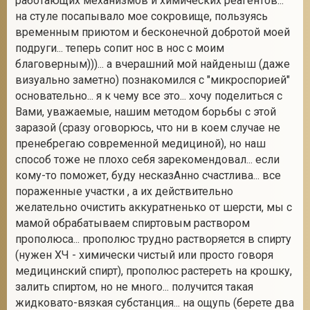
работающих механизмов и химических реагентов...
на стуле посапывало мое сокровище, пользуясь
временным приютом и бесконечной добротой моей
подруги... теперь сопит нос в нос с моим
благоверным)))... а вчерашний мой найденыш (даже
визуально заметно) познакомился с "микроспорией"
основательно... я к чему все это... хочу поделиться с
Вами, уважаемые, нашим методом борьбы с этой
заразой (сразу оговорюсь, что ни в коем случае не
пренебрегаю современной медициной), но наш
способ тоже не плохо себя зарекомендовал... если
кому-то поможет, буду несказАнно счастлива... все
пораженные участки , а их действительно
желательно очистить аккуратненько от шерсти, мы с
мамой обрабатываем спиртовым раствором
прополюса... прополюс трудно растворяется в спирту
(нужен ХЧ - химически чистый или просто говоря
медицинский спирт), прополюс растереть на крошку,
залить спиртом, но не много... получится такая
жидковато-вязкая субстанция... на ощупь (берете два