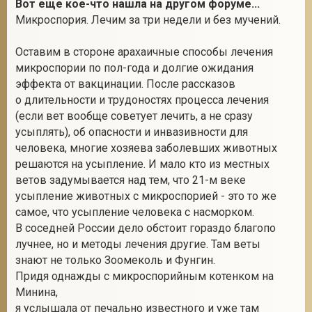
Вот еще кое-что нашла на другом форуме...
Микроспория. Лечим за три недели и без мучений.
Оставим в стороне арахаичные способы лечения
микроспории по пол-года и долгие ожидания
эффекта от вакцинации. После рассказов
о длительности и трудоностях процесса лечения
(если вет вообще советует лечить, а не сразу
усыплять), об опасности и инвазивности для
человека, многие хозяева заболевших животных
решаются на усыпление. И мало кто из местных
ветов задумывается над тем, что 21-м веке
усыпление животных с микроспорией - это то же
самое, что усыпление человека с насморком.
В соседней России дело обстоит гораздо благопо
лучнее, но и методы лечения другие. Там веты
знают не только Зоомеколь и Фунгин.
Придя однажды с микроспорийным котенком на
Минина,
я услышала от печально известного и уже там