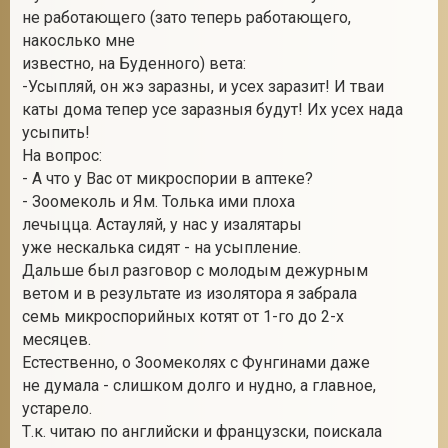
не работающего (зато теперь работающего,
накослько мне
известно, на Буденного) вета:
-Усыпляй, он жэ заразны, и усех заразит! И тваи
каты дома тепер усе заразныя будут! Их усех нада
усыпить!
На вопрос:
- А что у Вас от микроспории в аптеке?
- Зоомеколь и Ям. Толька ими плоха
лечыцца. Астауляй, у нас у изалятары
уже нескалька сидят - на усыпление.
Дальше был разговор с молодым дежурным
ветом и в результате из изолятора я забрала
семь микроспорийных котят от 1-го до 2-х
месяцев.
Естественно, о Зоомеколях с Фунгинами даже
не думала - слишком долго и нудно, а главное,
устарело.
Т.к. читаю по английски и французски, поискала