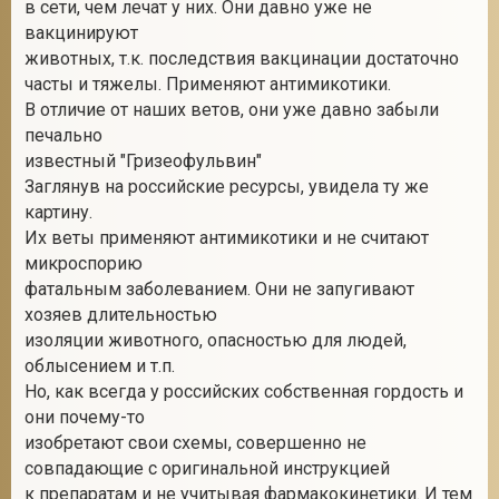
в сети, чем лечат у них. Они давно уже не
вакцинируют
животных, т.к. последствия вакцинации достаточно
часты и тяжелы. Применяют антимикотики.
В отличие от наших ветов, они уже давно забыли
печально
известный "Гризеофульвин"
Заглянув на российские ресурсы, увидела ту же
картину.
Их веты применяют антимикотики и не считают
микроспорию
фатальным заболеванием. Они не запугивают
хозяев длительностью
изоляции животного, опасностью для людей,
облысением и т.п.
Но, как всегда у российских собственная гордость и
они почему-то
изобретают свои схемы, совершенно не
совпадающие с оригинальной инструкцией
к препаратам и не учитывая фармакокинетики. И тем