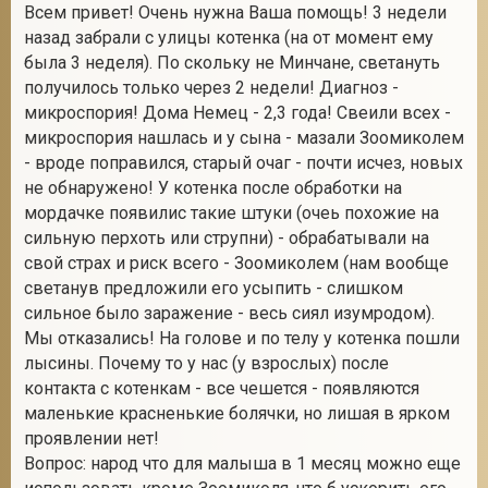
Всем привет! Очень нужна Ваша помощь! 3 недели
назад забрали с улицы котенка (на от момент ему
была 3 неделя). По скольку не Минчане, светануть
получилось только через 2 недели! Диагноз -
микроспория! Дома Немец - 2,3 года! Свеили всех -
микроспория нашлась и у сына - мазали Зоомиколем
- вроде поправился, старый очаг - почти исчез, новых
не обнаружено! У котенка после обработки на
мордачке появилис такие штуки (очеь похожие на
сильную перхоть или струпни) - обрабатывали на
свой страх и риск всего - Зоомиколем (нам вообще
светанув предложили его усыпить - слишком
сильное было заражение - весь сиял изумродом).
Мы отказались! На голове и по телу у котенка пошли
лысины. Почему то у нас (у взрослых) после
контакта с котенкам - все чешется - появляются
маленькие красненькие болячки, но лишая в ярком
проявлении нет!
Вопрос: народ что для малыша в 1 месяц можно еще