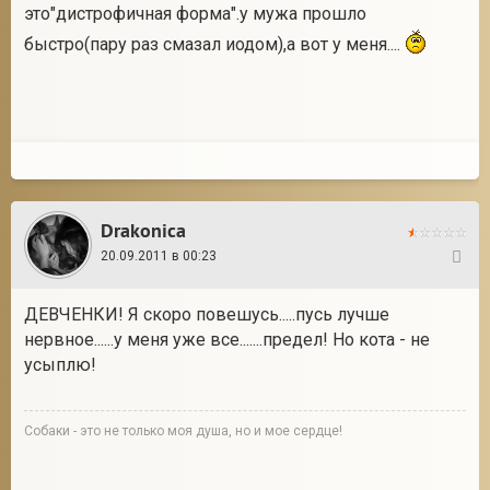
это"дистрофичная форма".у мужа прошло
быстро(пару раз смазал иодом),а вот у меня....
Drakonica
20.09.2011 в 00:23
33
ДЕВЧЕНКИ! Я скоро повешусь.....пусь лучше
нервное......у меня уже все.......предел! Но кота - не
усыплю!
Собаки - это не только моя душа, но и мое сердце!