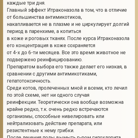
каждые три дня.
Главный эффект Итраконазола в том, что в отличие
от большинства антимикотиков,
накапливается не в плазме и не циркулирует долгий
период в паренхиме, а копиться
в коже и роговых тканях. После курса Итраконазола
его концентрация в коже сохраняется
от 4-х до 6-ти месяцев. Все это время животное не
подвержено реинфицированию.
Препаратом выбора его также делает его низкая, в
сравнении с другими антимикотиками,
гепатотоксичность.
Среди котов, пролеченных мной и всеми, кто лечил
по этой схеме, нет ни одного случая
реинфекции. Теоретически она вообще возможна
крайне редко, т.к. очень редко встречаются
организмы, способные нивелировать или
нейтрализовать действие препарата, или
резистентные к нему грибки.
После лечения полы вымыть р-ром гипохлорита