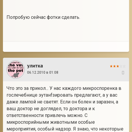
Попробую сейчас фотки сделать.
улитка
06.12.2010 в 01:08
25
Что это за прикол... У нас каждого микроспоренка в
гослечебнице эутанfзировать предлагают, а у вас
даже лампой не светят. Если он болен и заразен, а
ваш доктор не доглядел, то доктора и к
ответственности привлечь можно. С
микроспорийными животными особые
мероприятия, особый надзор. Я знаю, что некоторые