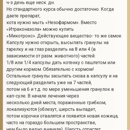
ч-з день еще неск. дн.
Но стандартного курса обычно достаточно. Когда
даете препарат,
кота нужно мыть «Незофармом». Вместо
«Итраконазола» можно купить
«Микотрокс». Действующее вещество- то же самое.
Капсулу нужно открыть, высыпать гранулы на
тарелку и на глаз разделить на 8 или 4 (в
зависимости от разм. животного) частей.
1/8 или 1/4 капсулы дать котенку с паштетом или
другим кормом. Обязательно с кормом!
Остальные гранулы засыпать снова в капсулу и на
следующий разделить уже на 7 частей,
потом на 6 и т.д. по мере уменьшения гранулок в
кап-суле. В начале лечения через
несколько дней места, пораженные грибком,
локализуются (облезут, шерсть выпадет,
потом корочки отвалятся и появится новая кожица,
часто на гораздо большем пространстве,
чем было видно вначале). Шерсть отрастет