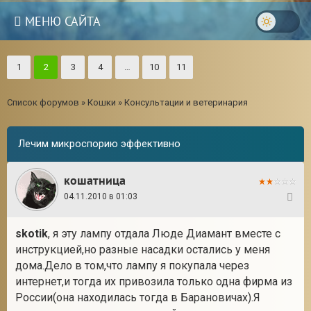
МЕНЮ САЙТА
1
2
3
4
…
10
11
Список форумов
»
Кошки
»
Консультации и ветеринария
Лечим микроспорию эффективно
кошатница
04.11.2010 в 01:03
21
skotik
, я эту лампу отдала Люде Диамант вместе с
инструкцией,но разные насадки остались у меня
3
дома.Дело в том,что лампу я покупала через
интернет,и тогда их привозила только одна фирма из
России(она находилась тогда в Барановичах).Я