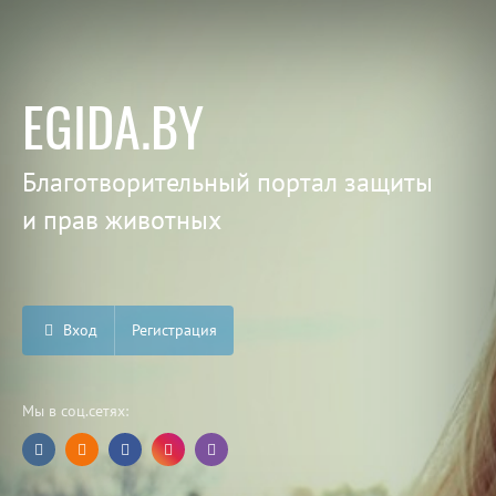
EGIDA.BY
Благотворительный портал защиты
и прав животных
Вход
Регистрация
Мы в соц.сетях: