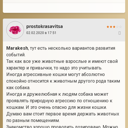
prostokrasavitsa
02.02.2020 в 17:51
4
Marakesh
, тут есть несколько вариантов развития
событий.
Так как все уже животные взрослые и имеют свой
характер и привычки, то надо это учитывать.
Иногда агрессивные кошки могут абсолютно
спокойно относится к животным другого рода таким
как собака.
Иногда и дружелюбная к людям собака может
проявлять природную агрессию по отношению к
кошкам. И это очень опасно для жизни кошки.
Думаю вам стоит первое время держать животных
по разным помещениям.
Знакомство хорошо проводить дозировано. Можно