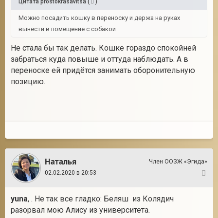
Цитата
prostokrasavitsa
(
)
Можно посадить кошку в переноску и держа на руках
вынести в помещение с собакой
Не стала бы так делать. Кошке гораздо спокойней
забраться куда повыше и оттуда наблюдать. А в
переноске ей придётся занимать оборонительную
позицию.
Наталья
Член ООЗЖ «Эгида»
02.02.2020 в 20:53
6
yuna
, . Не так все гладко: Беляш из Колядич
разорвал мою Алису из университета.