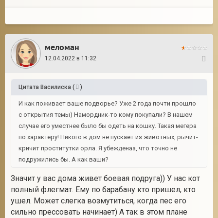
меломан
12.04.2022 в 11:32
9
Цитата
Василиска
(
)
И как поживает ваше подворье? Уже 2 года почти прошло
с открытия темы) Намордник-то кому покупали? В нашем
случае его уместнее было бы одеть на кошку. Такая мегера
по характеру! Никого в дом не пускает из животных, рычит-
кричит проститутки орла
.
Я убежденаа, что точно не
подружились бы. А как ваши?
Значит у вас дома живет боевая подруга)) У нас кот
полный флегмат. Ему по барабану кто пришел, кто
ушел. Может слегка возмутиться, когда пес его
сильно прессовать начинает) А так в этом плане