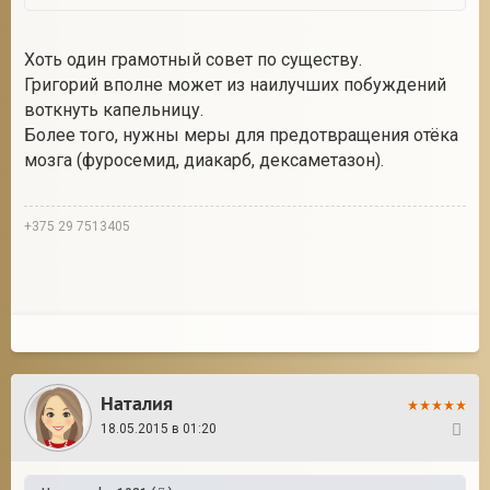
Хоть один грамотный совет по существу.
Григорий вполне может из наилучших побуждений
воткнуть капельницу.
Более того, нужны меры для предотвращения отёка
мозга (фуросемид, диакарб, дексаметазон).
+375 29 7513405
Наталия
18.05.2015 в 01:20
14