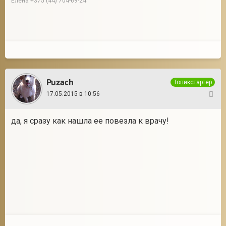
Елена +375 (44) 704-69-24
Puzach
Топикстартер
17.05.2015 в 10:56
3
да, я сразу как нашла ее повезла к врачу!