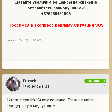
Давайте увеличим ее шансы на жизнь!Не
оставайтесь равнодушными!
+375255451596
Просимся в экспресс рекламу.Ситуация SOS
Елена +375 (44) 704-69-24
Puzach
Топикстартер
17.05.2015 в 11:33
5
Цитата stepashkaСмогу конечно! Главное найти
передержку с мед уходом!