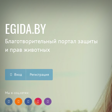
EGIDA.BY
Благотворительный портал защиты
и прав животных
Вход
Регистрация
Мы в соц.сетях: