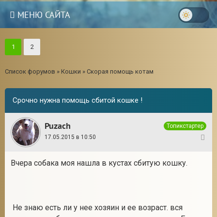
МЕНЮ САЙТА
1
2
Список форумов
»
Кошки
»
Скорая помощь котам
Срочно нужна помощь сбитой кошке !
Puzach
Топикстартер
17.05.2015 в 10:50
1
Вчера собака моя нашла в кустах сбитую кошку.
3
Не знаю есть ли у нее хозяин и ее возраст. вся