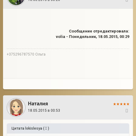
10
Сообщение отредактировала:
volia
-
Понедельник, 18.05.2015, 00:29
+375296787570 Ольга
Наталия
18.05.2015 в 00:53
11
Цитата
lokislesya
(
)