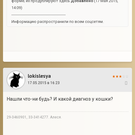
форме; их продублируют здесь.
Добавлено
(17 Мая 2015,
14:09)
---------------------------------------------
Информацию распространили по всем соцсетям.
lokislesya
17.05.2015 в 16:23
7
Нашли что-ни будь? И какой диагноз у кошки?
29-3460901, 33-3414277. Алеся.