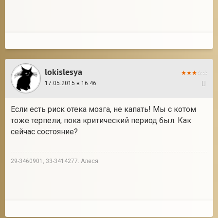
lokislesya
17.05.2015 в 16:46
8
Если есть риск отека мозга, не капать! Мы с котом
тоже терпели, пока критический период был. Как
сейчас состояние?
29-3460901, 33-3414277. Алеся.