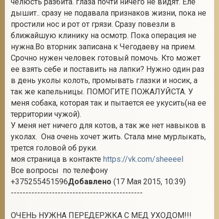
челюсть разбита. глаза почти ничего не видят. Еле
дышит.. сразу не подавала признаков жизни, пока не
простили нос и рот от грязи. Сразу повезли в
ближайшую клинику на осмотр. Пока операция не
2
нужна.Во вторник записана к Чегодаеву на прием.
Срочно нужен человек готовый помочь. Кто может
ее взять себе и поставить на лапки? Нужно один раз
в день уколы колоть, промывать глазки и носик, а
так же капельницы. ПОМОГИТЕ ПОЖАЛУЙСТА. У
меня собака, которая так и пытается ее укусить(на ее
территории чужой).
У меня нет ничего для котов, а так же нет навыков в
уколах. Она очень хочет жить. Стала мне мурлыкать,
трется головой об руки.
моя страница в контакте
https://vk.com/sheeeel
Все вопросы по телефону
+375255451596
Добавлено
(17 Мая 2015, 10:39)
---------------------------------------------
ОЧЕНЬ НУЖНА ПЕРЕДЕРЖКА С МЕД УХОДОМ!!!