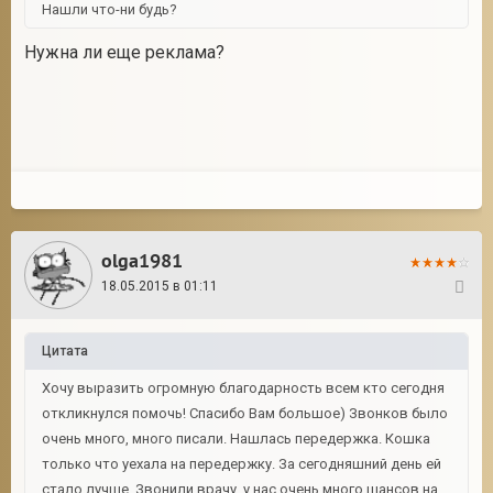
Нашли что-ни будь?
Нужна ли еще реклама?
olga1981
18.05.2015 в 01:11
12
Цитата
Хочу выразить огромную благодарность всем кто сегодня
откликнулся помочь! Спасибо Вам большое) Звонков было
очень много, много писали. Нашлась передержка. Кошка
только что уехала на передержку. За сегодняшний день ей
стало лучше. Звонили врачу..у нас очень много шансов на