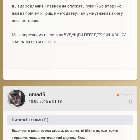
выздоровление. Главное не опускать руки!!) Во вторник
нам на причем к Грише Чегодаеву. Там уже узнаем какие у
нее прогнозы.
Мы попрежнему в поисках БУДУЩЕЙ ПЕРЕДЕРЖКИ. КОШКУ
ЗАБРАЛИ НЕНАДОЛГО!
omad3
18.05.2015 в 01:18
13
Цитата
Наталья
(
)
Если есть риск отека мозга, не капать! Мы с котом тоже
терпели, пока критический период был.