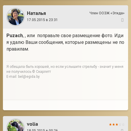
Наталья
Член ООЗЖ «Эгида»
17.05.2015 в 23:31
9
Puzach
, , или поправьте свое размещение фото. Иди
я удалю Ваши сообщения, которые размещены не по
правилам.
Я обещала быть хорошей, но если услышите стрельбу - значит у меня
не получилось © Скарлетт
E-mail: bel@egida.by
volia
18.05.2015 в 00:26