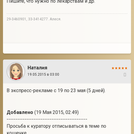
Пишите, что нужно по лекарствам и др.
29-3460901, 33-3414277. Алеся.
Наталия
19.05.2015 в 03:00
17
В экспресс-рекламе с 19 по 23 мая (5 дней).
Добавлено
(19 Мая 2015, 02:49)
---------------------------------------------
Просьба к куратору отписываться в теме по
кошечке.