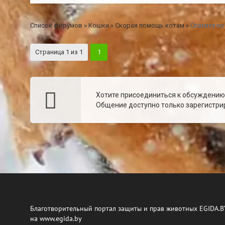
Список форумов
»
Кошки
»
Скорая помощь котам
»
Спасите по
Страница
1
из
1
1
Хотите присоединиться к обсуждени
Общение доступно только зарегистрир
Благотворительный портал защиты и прав животных EGIDA.B
на www.egida.by