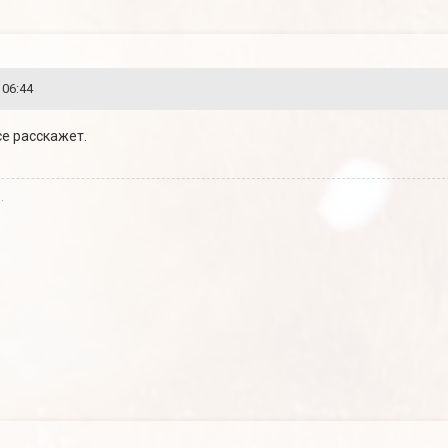
 06:44
се расскажет.
.