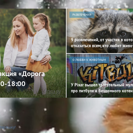
РАЗВЛЕЧЕНИЯ
9 развлечений, от участия в кот
отказаться всем, кто любит жив
О ЛЮБВИ К ЖИВОТНЫМ
 акция «Дорога
00-18:00
У Pixar вышел трогательный му
про питбуля и бездомного котен
теряшку!