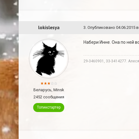
lokislesya
3
.
Опубликовано
04.06.2015 в
Набери Инне. Она по ней в
29-3460901, 33-3414277. Алеся
Беларусь, Minsk
2452 сообщения
Топикстартер