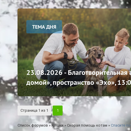
ТЕМА ДНЯ
23.08.2026 - Благотворительная
домой», пространство «Эхо», 13:
Страница
1
из
1
1
Список форумов
»
Кошки
»
Скорая помощь котам
»
Спасите по