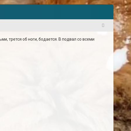
1
и, трется об ноги, бодается. В подвал со всеми