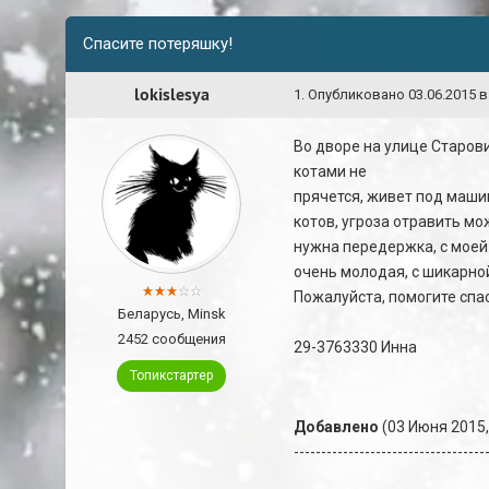
Спасите потеряшку!
lokislesya
1
.
Опубликовано
03.06.2015 в
Во дворе на улице Старови
котами не
прячется, живет под машин
котов, угроза отравить м
нужна передержка, с моей
очень молодая, с шикарной
Пожалуйста, помогите спас
Беларусь, Minsk
2452 сообщения
29-3763330 Инна
Топикстартер
Добавлено
(03 Июня 2015,
-----------------------------------