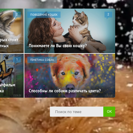
2
ПОВЕДЕНИЕ КОШЕК
2
орых стоит
отных
Понимаете ли Вы свою кошку?
1
ГЕНЕТИКА СОБАК
льтфильм
ка
Способны ли собаки различать цвета?