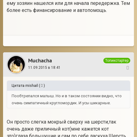
ему хозяин нашелся или для начала передержка. Тем
более есть финансирование и автопомощь.
Muchacha
Топикстартер
11.09.2015 в 18:41
10
Цитата
mishail
(
)
Пообтрепался малыш. Но и в таком состоянии видно, что
очень симпатичный кругломордик. И усы шикарные.
Он просто слегка мокрый сверху на шерсти,так
очень даже приличный кот(мне кажется кот
это)глаза большущие и сам по себе ласкуха.Шерсть