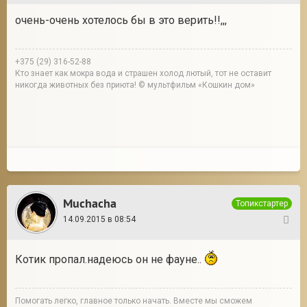
очень-очень хотелось бы в это верить!!,,,
+375 (29) 316-52-88
Кто знает как мокра вода и страшен холод лютый, тот не оставит
никогда животных без приюта! © мультфильм «Кошкин дом»
Muchacha
Топикстартер
14.09.2015 в 08:54
12
Котик пропал.надеюсь он не фауне..
Помогать легко, главное только начать. Вместе мы сможем