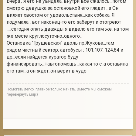
Вчера , я его не увидела, внутри все сжалось...потом
смотрю девушка за остановкой его гладит , а Он
виляет хвостом от удовольствия...как собака. Я
подумала , вот наконец-то его заберут и отогреют
2
.....сегодня опять дважды я видело его там же, на том
же месте круглосуточно..одного..
Остановка "Грушевская" вдоль пр.Жукова...там
рядом частный сектор. автобусы : 101,107, 124,84 и
др...если найдется куратор буду
финансировать...+автопомощь ..какая то с..а оставила
его там...а он ждет..он верит в чудо
Помогать легко, главное только начать. Вместе мы сможем
перевернуть мир:)