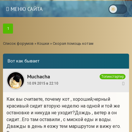
МЕНЮ САЙТА
1
Список форумов
»
Кошки
»
Скорая помощь котам
Вот как бывает
Muchacha
Топикстартер
10.09.2015 в 22:10
1
Как вы считаете, почему кот , хороший,черный
красивый сидит вторую неделю на одной и той же
остановке и никуда не уходит?Дождь , ветер а он
сидит...Его там оставили , с миской еды и воды.
Дважды в день я езжу тем маршрутом и вижу его.