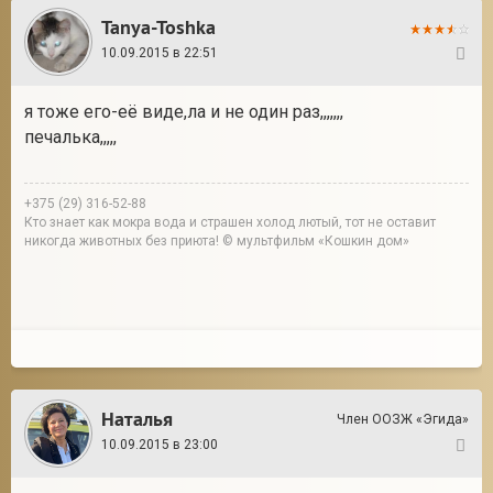
Tanya-Toshka
10.09.2015 в 22:51
2
я тоже его-её виде,ла и не один раз,,,,,,,
печалька,,,,,
+375 (29) 316-52-88
Кто знает как мокра вода и страшен холод лютый, тот не оставит
никогда животных без приюта! © мультфильм «Кошкин дом»
Наталья
Член ООЗЖ «Эгида»
10.09.2015 в 23:00
3