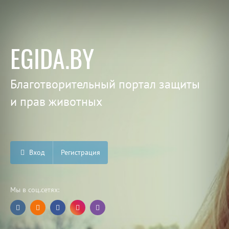
EGIDA.BY
Благотворительный портал защиты
и прав животных
Вход
Регистрация
Мы в соц.сетях: