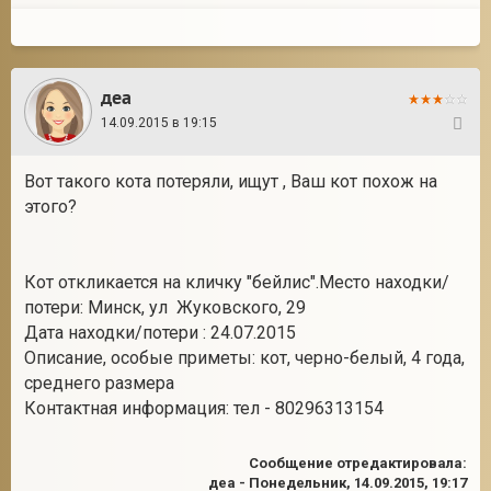
деа
14.09.2015 в 19:15
14
Вот такого кота потеряли, ищут , Ваш кот похож на
этого?
Кот откликается на кличку "бейлис".Место находки/
потери: Минск, ул Жуковского, 29
Дата находки/потери : 24.07.2015
Описание, особые приметы: кот, черно-белый, 4 года,
среднего размера
Контактная информация: тел - 80296313154
Сообщение отредактировала:
деа
-
Понедельник, 14.09.2015, 19:17