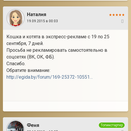
Наталия
19.09.2015 в 00:03
2
Кошка и котята в экспресс-рекламе с 19 по 25
сентября, 7 дней.
Просьба не рекламировать самостоятельно в
соцсетях (ВК, ОК, ФБ).
Спасибо.
Обратите внимание:
http://egida.by/forum/169-25372-1055110-16-1439244503
Феня
Топикстартер