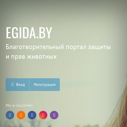
EGIDA.BY
Благотворительный портал защиты
и прав животных
Вход
Регистрация
Мы в соц.сетях: