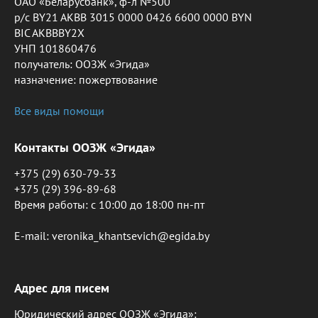
ОАО «Беларусбанк», ф-л №500
р/с BY21 AKBB 3015 0000 0426 6600 0000 BYN
BIC AKBBBY2X
УНП 101860476
получатель: ООЗЖ «Эгида»
назначение: пожертвование
Все виды помощи
Контакты ООЗЖ «Эгида»
+375 (29) 630-79-33
+375 (29) 396-89-68
Время работы: c 10:00 до 18:00 пн-пт
E-mail: veronika_khantsevich@egida.by
Адрес для писем
Юридический адрес ООЗЖ «Эгида»: