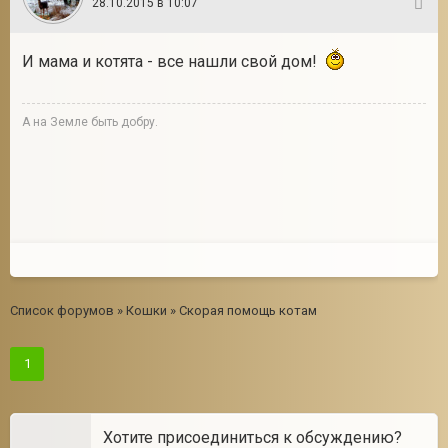
28.10.2015 в 10:07
3
И мама и котята - все нашли свой дом!
А на Земле быть добру.
Список форумов
»
Кошки
»
Скорая помощь котам
1
Хотите присоединиться к обсуждению?