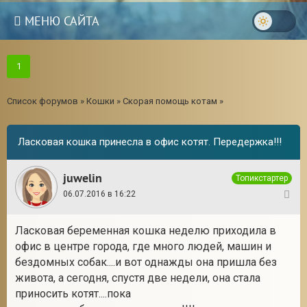
МЕНЮ САЙТА
1
Список форумов
»
Кошки
»
Скорая помощь котам
»
Ласковая кошка принесла в офис котят. Передержка!!!
juwelin
Топикстартер
06.07.2016 в 16:22
1
Ласковая беременная кошка неделю приходила в
офис в центре города, где много людей, машин и
3
бездомных собак....и вот однажды она пришла без
живота, а сегодня, спустя две недели, она стала
приносить котят....пока