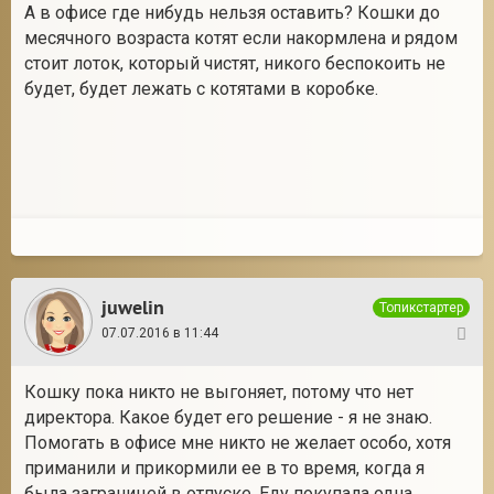
А в офисе где нибудь нельзя оставить? Кошки до
месячного возраста котят если накормлена и рядом
стоит лоток, который чистят, никого беспокоить не
будет, будет лежать с котятами в коробке.
juwelin
Топикстартер
07.07.2016 в 11:44
4
Кошку пока никто не выгоняет, потому что нет
директора. Какое будет его решение - я не знаю.
Помогать в офисе мне никто не желает особо, хотя
приманили и прикормили ее в то время, когда я
была заграницей в отпуске. Еду покупала одна