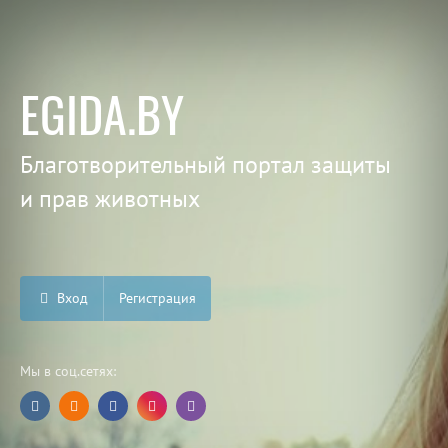
EGIDA.BY
Благотворительный портал защиты
и прав животных
Вход
Регистрация
Мы в соц.сетях: