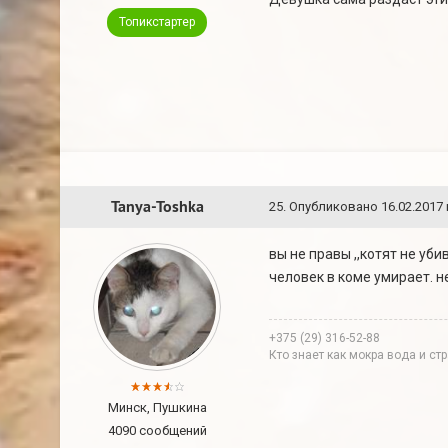
Топикстартер
Tanya-Toshka
25
.
Опубликовано
16.02.2017 
вы не правы ,,котят не уб
человек в коме умирает. н
+375 (29) 316-52-88
Кто знает как мокра вода и с
Минск, Пушкина
4090 сообщений