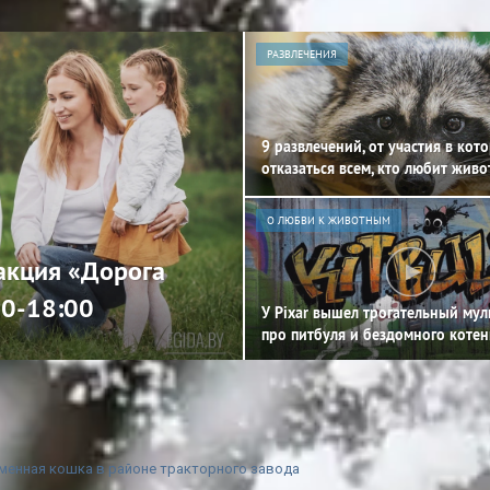
РАЗВЛЕЧЕНИЯ
9 развлечений, от участия в кот
отказаться всем, кто любит жив
О ЛЮБВИ К ЖИВОТНЫМ
 акция «Дорога
00-18:00
У Pixar вышел трогательный му
про питбуля и бездомного котен
еменная кошка в районе тракторного завода