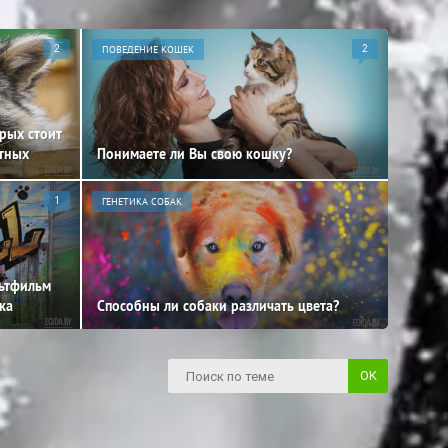
2
ПОВЕДЕНИЕ КОШЕК
2
орых стоит
отных
Понимаете ли Вы свою кошку?
1
ГЕНЕТИКА СОБАК
льтфильм
ка
Способны ли собаки различать цвета?