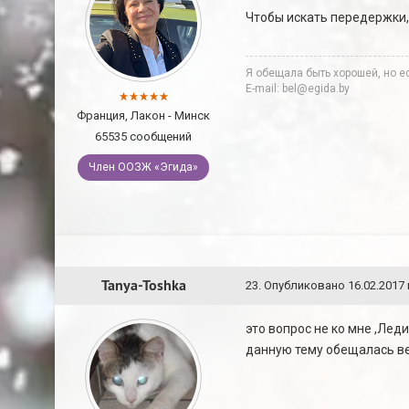
Чтобы искать передержки,
Я обещала быть хорошей, но ес
E-mail: bel@egida.by
Франция, Лакон - Минск
65535 сообщений
Член ООЗЖ «Эгида»
Tanya-Toshka
23
.
Опубликовано
16.02.2017 
это вопрос не ко мне ,Лед
данную тему обещалась в