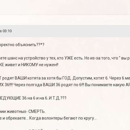
в 03:10
корректно объяснить??*?
те шанс на устройство у тех, кто УЖЕ есть. Но из-за того, что " вы
УЖЕ живет и НИКОМУ не нужен!!
 родят ВАШИ котята за хотя бы ГОД. Допустим, котят 6. Через 6 м
Х 36!!!! Через полгода ВАШИ 36 родят по 6!!! Вы понимаете какую
ДУЮЩИЕ 36 на 6 и на 6..И Т.Д.???
ении животных- СМЕРТЬ.
 и обрекаете... Когда волонтеры бегают по кругу...