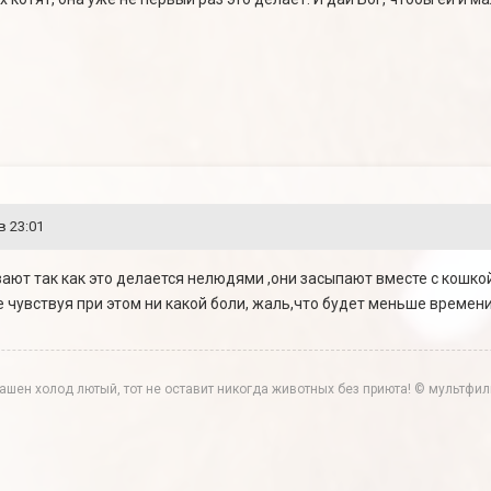
в 23:01
ивают так как это делается нелюдями ,они засыпают вместе с кошко
е чувствуя при этом ни какой боли, жаль,что будет меньше времени
трашен холод лютый, тот не оставит никогда животных без приюта! © мультф