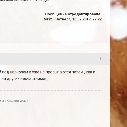
Сообщение отредактировала:
tori2
-
Четверг, 16.02.2017, 22:22
25
й под наркозом и уже не просыпаются потом , как и
 на других несчастников,
ильм «Кошкин дом»