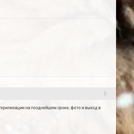
23
стерилизации на позднейшем сроке, фото и выход в