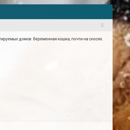
1
тируемых домов беременная кошка, почти на сносях.