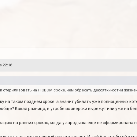
в 22:16
 стерилизовать на ЛЮБОМ сроке, чем обрекать дексятки-сотни жизней 
ку на таком позднем сроке. а значит убивать уже полноценных котят
обще? Какая разница, в утробе их зверски вырежут или уже на бел
ацию на ранних сроках, когда у зародыша еще не сформирована 
 котят, она уже не первый раз это делает. И дай Бог, чтобы ей и м