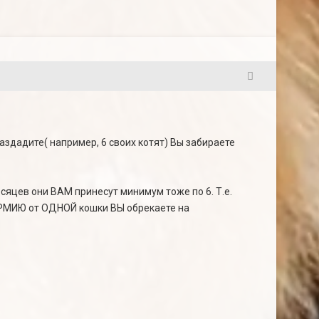
26
 раздадите( например, 6 своих котят) Вы забираете
есяцев они ВАМ принесут минимум тоже по 6. Т.е.
 АРМИЮ от ОДНОЙ кошки ВЫ обрекаете на