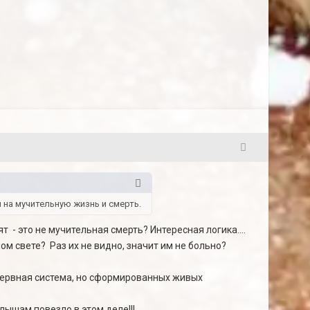
24
на мучительную жизнь и смерть.
 - это не мучительная смерть? Интересная логика....
ом свете? Раз их не видно, значит им не больно?
нервная система, но сформированных живых
алышам повезло в этом деле!!!