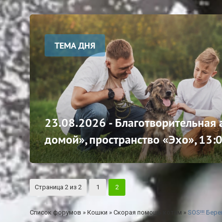
ТЕМА ДНЯ
23.08.2026 - Благотворительная
домой», пространство «Эхо», 13:
Страница
2
из
2
1
2
Список форумов
»
Кошки
»
Скорая помощь котам
»
SOS!!! Бер