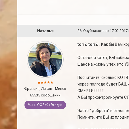
Наталья
26
.
Опубликовано
17.02.2017 
tori2
,
tori2
, . Как бы Вам 
Оставляя котят, ВЫ забирае
шанс на жизнь у тех, кто 
Посчитайте, сколько КОТЯТ
через полгода будет ВАШИ
Франция, Лакон - Минск
СМЕРТИ?????
65535 сообщений
А ВЫ проконтролируете СЛЕ
Член ООЗЖ «Эгида»
Часто " доброта" в отнош
Помните, что ВЫ их плодите