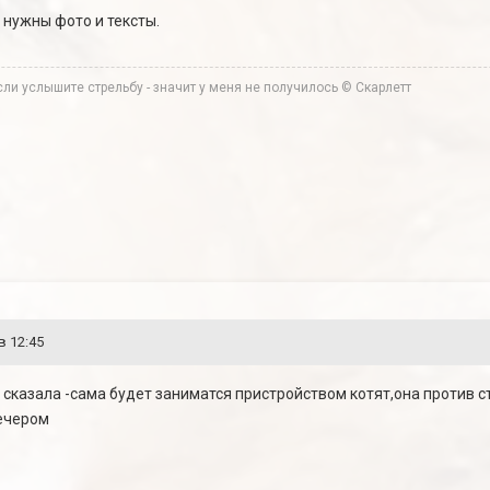
 нужны фото и тексты.
ли услышите стрельбу - значит у меня не получилось © Скарлетт
в 12:45
и сказала -сама будет заниматся пристройством котят,она против 
ечером