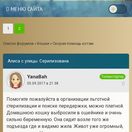
МЕНЮ САЙТА
1
2
Список форумов
»
Кошки
»
Скорая помощь котам
Алиса с улицы. Серилизована.
YanaBah
Топикстартер
05.09.2017 в 21:38
1
Помогите пожалуйста в организации льготной
стерилизации и поиске передержки, можно платной.
3
Домашнюю кошку выбросили в ошейнике и очень
сильно беременную. Она сидит возле того же
подъезда где и видимо жила. Живот уже огромный,