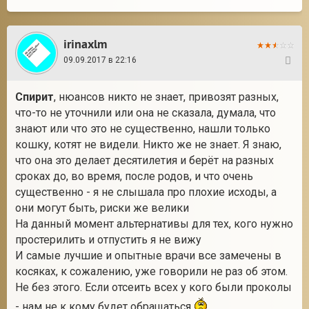
irinaxlm
09.09.2017 в 22:16
25
Спирит
, нюансов никто не знает, привозят разных,
что-то не уточнили или она не сказала, думала, что
знают или что это не существенно, нашли только
кошку, котят не видели. Никто же не знает. Я знаю,
что она это делает десятилетия и берёт на разных
сроках до, во время, после родов, и что очень
существенно - я не слышала про плохие исходы, а
они могут быть, риски же велики
На данный момент альтернативы для тех, кого нужно
простерилить и отпустить я не вижу
И самые лучшие и опытные врачи все замечены в
косяках, к сожалению, уже говорили не раз об этом.
Не без этого. Если отсеить всех у кого были проколы
- нам не к кому будет обращаться