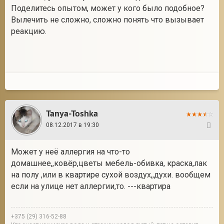
Поделитесь опытом, может у кого было подобное?
Вылечить не сложно, сложно понять что вызывает
реакцию.
Tanya-Toshka
08.12.2017 в 19:30
34
Может у неё аллергия на что-то
домашнее,,ковёр,цветы мебель-обивка, краска,лак
на полу ,или в квартире сухой воздух,,духи. вообщем
если на улице нет аллергии,то. ---квартира
+375 (29) 316-52-88