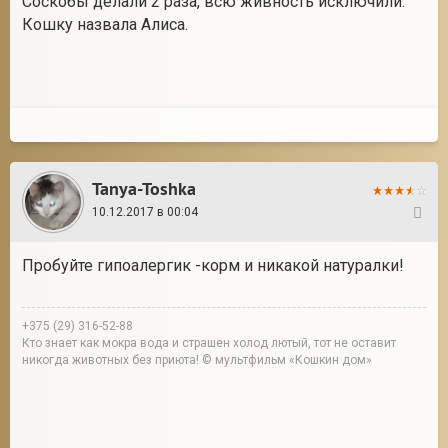
Соскобы делали 2 раза, всю живность исключили.
Кошку назвала Алиса.
Tanya-Toshka
10.12.2017 в 00:04
38
Пробуйте гипоалергик -корм и никакой натуралки!
+375 (29) 316-52-88
Кто знает как мокра вода и страшен холод лютый, тот не оставит
никогда животных без приюта! © мультфильм «Кошкин дом»