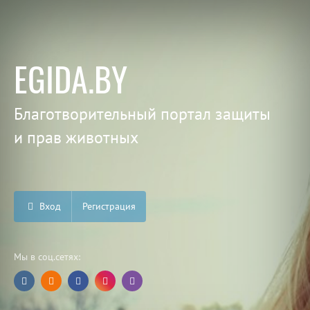
EGIDA.BY
Благотворительный портал защиты
и прав животных
Вход
Регистрация
Мы в соц.сетях: