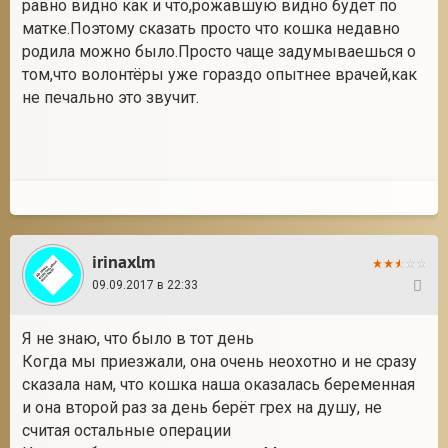
равно видно как и что,рожавшую видно будет по
матке.Поэтому сказать просто что кошка недавно
родила можно было.Просто чаще задумываешься о
том,что волонтёры уже гораздо опытнее врачей,как
не печально это звучит.
irinaxlm
09.09.2017 в 22:33
27
Я не знаю, что было в тот день
Когда мы приезжали, она очень неохотно и не сразу
сказала нам, что кошка наша оказалась беременная
и она второй раз за день берёт грех на душу, не
считая остальные операции