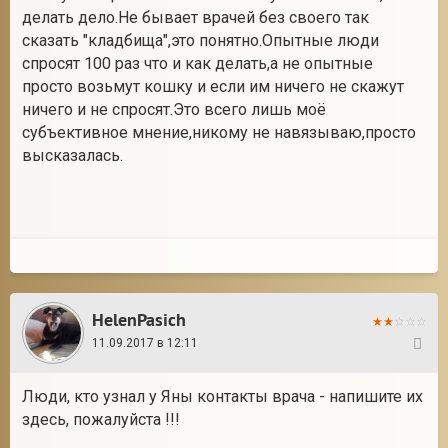
делать дело.Не бывает врачей без своего так
сказать "кладбища",это понятно.Опытные люди
спросят 100 раз что и как делать,а не опытные
просто возьмут кошку и если им ничего не скажут
ничего и не спросят.Это всего лишь моё
субъективное мнение,никому не навязываю,просто
высказалась.
HelenPasich
11.09.2017 в 12:11
29
Люди, кто узнал у Яны контакты врача - напишите их
здесь, пожалуйста !!!