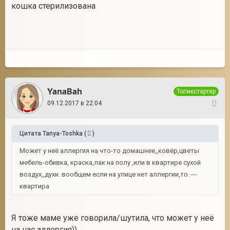
кошка стерилизована
YanaBah
Топикстартер
09.12.2017 в 22:04
37
Цитата
Tanya-Toshka
(
)
Может у неё аллергия на что-то домашнее,,ковёр,цветы
мебель-обивка, краска,лак на полу ,или в квартире сухой
воздух,,духи. вообщем если на улице нет аллергии,то. ---
квартира
Я тоже маме уже говорила/шутила, что может у неё
на нас аллергия))