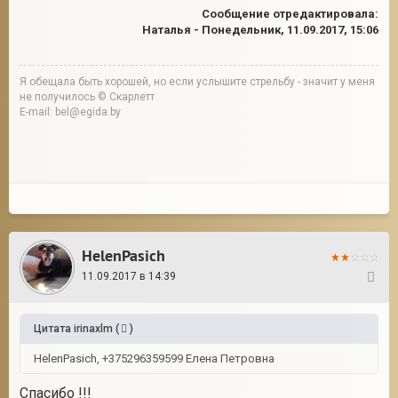
Сообщение отредактировала:
Наталья
-
Понедельник, 11.09.2017, 15:06
Я обещала быть хорошей, но если услышите стрельбу - значит у меня
не получилось © Скарлетт
E-mail: bel@egida.by
HelenPasich
11.09.2017 в 14:39
32
Цитата
irinaxlm
(
)
HelenPasich, +375296359599 Елена Петровна
Спасибо !!!