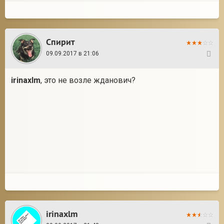
Спирит
09.09.2017 в 21:06
22
irinaxlm
, это не возле жданович?
irinaxlm