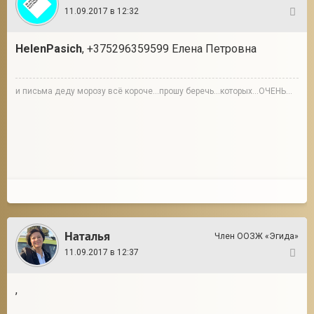
11.09.2017 в 12:32
30
HelenPasich
, +375296359599 Елена Петровна
и письма деду морозу всё короче...прошу беречь...которых...ОЧЕНЬ...
Наталья
Член ООЗЖ «Эгида»
11.09.2017 в 12:37
31
,