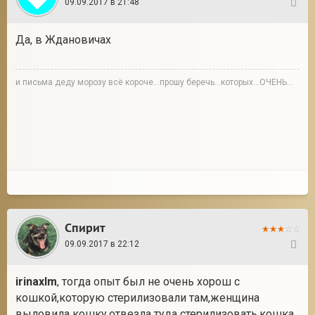
09.09.2017 в 21:48
23
Да, в Ждановичах
и письма деду морозу всё короче...прошу беречь...которых...ОЧЕНЬ...
Спирит
09.09.2017 в 22:12
24
irinaxlm
, тогда опыт был не очень хорош с
кошкой,которую стерилизовали там,женщина
выловила кошку,отвезла туда стерилизовать,кошка