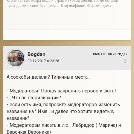
Кто знает как мокра вода и страшен холод лютый, тот не оставит
никогда животных без приюта! © мультфильм «Кошкин дом»
Bogdan
Член ООЗЖ «Эгида»
08.12.2017 в 23:28
35
А соскобы делали? Типичные места...
- Модераторы! Прошу закрепить первое и фото!
- Что по стерилизации?
- если есть имя, попросите модераторов изменить
название на " Имя... и далее что хотите видеть в
названии"
- Модераторам писать в л.с. Лабрадор ( Марина) и
Верочка( Вероника)