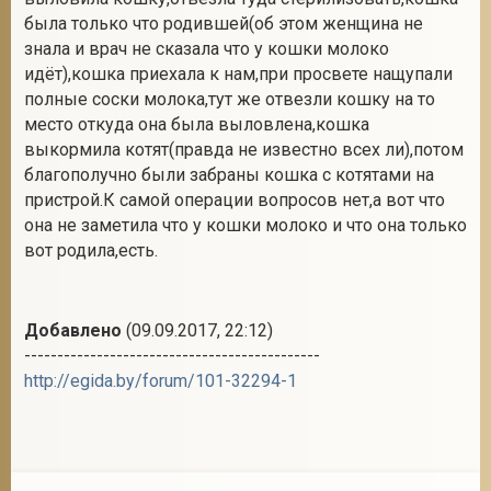
была только что родившей(об этом женщина не
знала и врач не сказала что у кошки молоко
идёт),кошка приехала к нам,при просвете нащупали
полные соски молока,тут же отвезли кошку на то
место откуда она была выловлена,кошка
выкормила котят(правда не известно всех ли),потом
благополучно были забраны кошка с котятами на
пристрой.К самой операции вопросов нет,а вот что
она не заметила что у кошки молоко и что она только
вот родила,есть.
Добавлено
(09.09.2017, 22:12)
---------------------------------------------
http://egida.by/forum/101-32294-1