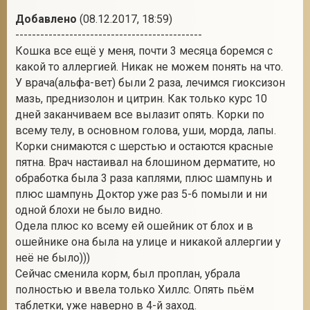
Добавлено
(08.12.2017, 18:59)
---------------------------------------------
Кошка все ещё у меня, почти 3 месяца боремся с
какой то аллергией. Никак не можем понять на что.
У врача(альфа-вет) были 2 раза, лечимся гиоксизон
мазь, преднизолон и цитрин. Как только курс 10
дней заканчиваем все вылазит опять. Корки по
всему телу, в основном голова, уши, морда, лапы.
Корки снимаются с шерстью и остаются красные
пятна. Врач настаивал на блошином дерматите, но
обработка была 3 раза каплями, плюс шампунь и
плюс шампунь Доктор уже раз 5-6 помыли и ни
одной блохи не было видно.
Одела плюс ко всему ей ошейник от блох и в
ошейнике она была на улице и никакой аллергии у
неё не было)))
Сейчас сменила корм, был проплан, убрала
полностью и ввела только Хиллс. Опять пьём
таблетки, уже наверно в 4-й заход.