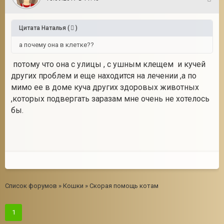
5
Цитата
Наталья
(
)
а почему она в клетке??
потому что она с улицы , с ушным клещем и кучей
других проблем и еще находится на лечении ,а по
мимо ее в доме куча других здоровых животных
,которых подвергать заразам мне очень не хотелось
бы.
Список форумов
»
Кошки
»
Скорая помощь котам
1