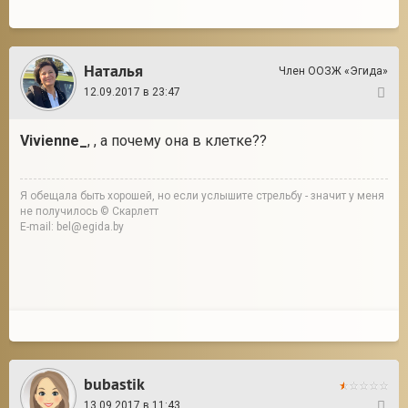
Наталья
Член ООЗЖ «Эгида»
12.09.2017 в 23:47
4
Vivienne_
, , а почему она в клетке??
Я обещала быть хорошей, но если услышите стрельбу - значит у меня
не получилось © Скарлетт
E-mail: bel@egida.by
bubastik
13.09.2017 в 11:43