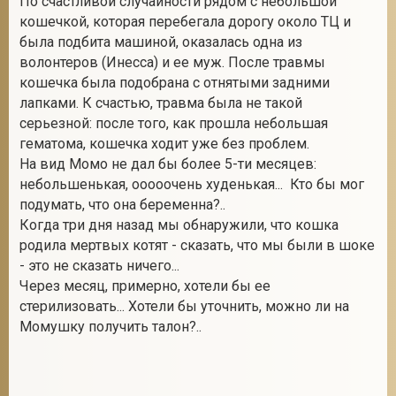
По счастливой случайности рядом с небольшой
кошечкой, которая перебегала дорогу около ТЦ и
была подбита машиной, оказалась одна из
волонтеров (Инесса) и ее муж. После травмы
2
кошечка была подобрана с отнятыми задними
лапками. К счастью, травма была не такой
серьезной: после того, как прошла небольшая
гематома, кошечка ходит уже без проблем.
На вид Момо не дал бы более 5-ти месяцев:
небольшенькая, ооооочень худенькая... Кто бы мог
подумать, что она беременна?..
Когда три дня назад мы обнаружили, что кошка
родила мертвых котят - сказать, что мы были в шоке
- это не сказать ничего...
Через месяц, примерно, хотели бы ее
стерилизовать... Хотели бы уточнить, можно ли на
Момушку получить талон?..