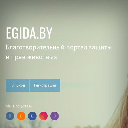
EGIDA.BY
Благотворительный портал защиты
и прав животных
Вход
Регистрация
Мы в соц.сетях: