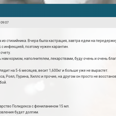
 09:07
из стихийника. Вчера была кастрация, завтра едем на передержку.
к с инфекцией, поэтому нужен карантин.
счету.
 нам кормом, наполнителем, лекарствами, буду очень и очень бла
лядит на 5-6 месяцев, весит 1,600кг и больше уже не вырастет.
а, Роял, Пурина, Хиллс и прочие, на другом он просто не восстанов
бой.
карство Полидекса с фениланином 15 мл.
овления будет долгим.