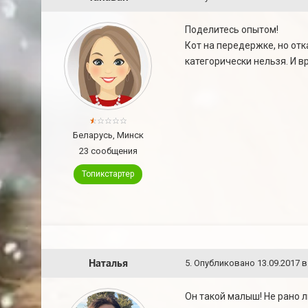
Поделитесь опытом!
Кот на передержке, но отк
категорически нельзя. И в
Беларусь, Минск
23 сообщения
Топикстартер
Наталья
5
.
Опубликовано
13.09.2017 в
Он такой малыш! Не рано л