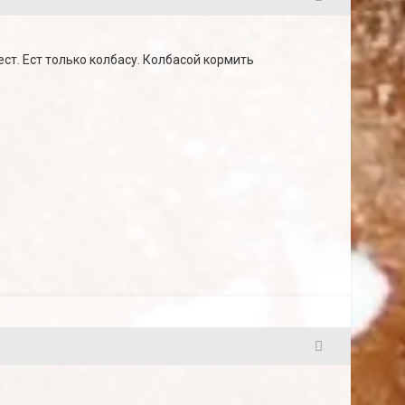
4
ест. Ест только колбасу. Колбасой кормить
5