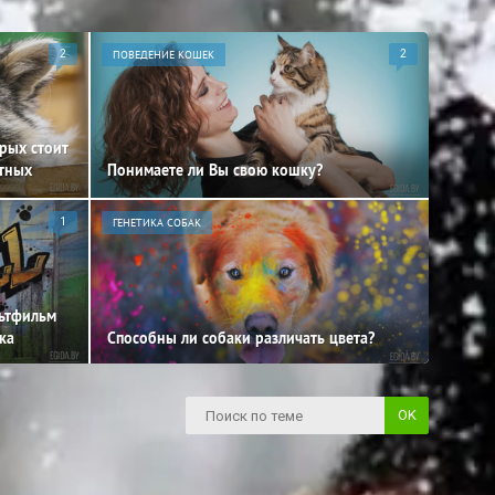
2
ПОВЕДЕНИЕ КОШЕК
2
орых стоит
отных
Понимаете ли Вы свою кошку?
1
ГЕНЕТИКА СОБАК
льтфильм
ка
Способны ли собаки различать цвета?