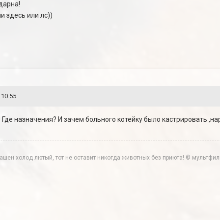
дарна!
 здесь или лс))
 10:55
Где назначения? И зачем больного котейку было кастрировать ,нар
трашен холод лютый, тот не оставит никогда животных без приюта! © мультф