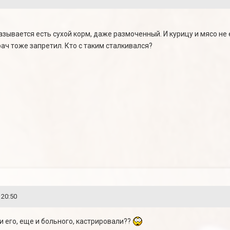
азывается есть сухой корм, даже размоченный. И курицу и мясо не 
рач тоже запретил. Кто с таким сталкивался?
 20:50
и его, еще и больного, кастрировали??