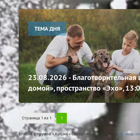
ТЕМА ДНЯ
23.08.2026 - Благотворительная
домой», пространство «Эхо», 13:
Страница
1
из
1
1
Список форумов
»
Кошки
»
Скорая помощь котам
»
Помощь кот