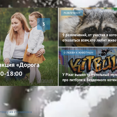
РАЗВЛЕЧЕНИЯ
3
9 развлечений, от участия в кот
отказаться всем, кто любит жив
О ЛЮБВИ К ЖИВОТНЫМ
 акция «Дорога
00-18:00
У Pixar вышел трогательный му
про питбуля и бездомного котен
ёнку из стихийника.