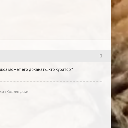
2
коз может его доканать, кто куратор?
ильм «Кошкин дом»