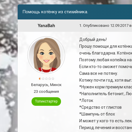
Помощь котёнку из стихийника.
YanaBah
1
.
Опубликовано
12.09.2017 в
Добрый день!
Прошу помощи для котёнка 
очень благодарна. Котёно
Поэтому любая копейка на 
Если кто-то сможет помочь
Сама все не потяну.
Котику почти год, хотя выг
Беларусь, Минск
*Нужен корм премиум класс
23 сообщения
*Наполнитель бетонит, Лю
*Лоток
Топикстартер
*Средство от глистов
*Шампунь от блох
И может у кого-то есть ле
Период лечения и восстан