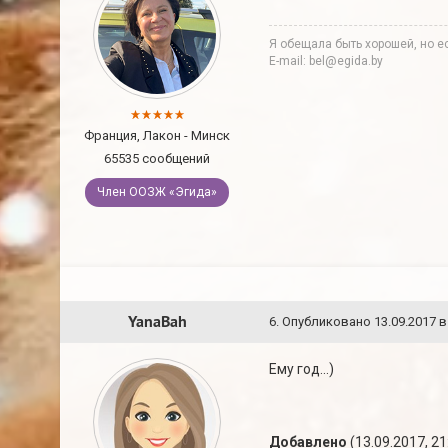
Я обещала быть хорошей, но ес
E-mail: bel@egida.by
Франция, Лакон - Минск
65535 сообщений
Член ООЗЖ «Эгида»
YanaBah
6
.
Опубликовано
13.09.2017 в
Ему год...)
Добавлено
(13.09.2017, 21