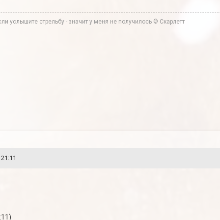
ли услышите стрельбу - значит у меня не получилось © Скарлетт
 21:11
:11)