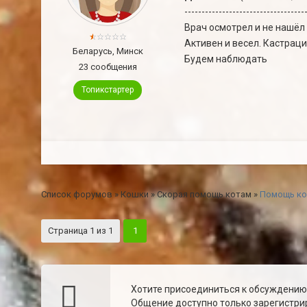
-----------------------------------
Врач осмотрел и не нашёл
Активен и весел. Кастраци
Беларусь, Минск
Будем наблюдать
23 сообщения
Топикстартер
Список форумов
»
Кошки
»
Скорая помощь котам
»
Помощь кот
Страница
1
из
1
1
Хотите присоединиться к обсуждени
Общение доступно только зарегистрир