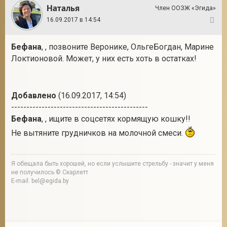
Наталья
Член ООЗЖ «Эгида»
16.09.2017 в 14:54
4
Бефана
, , позвоните Веронике, ОльгеБогдан, Марине
Локтионовой. Может, у них есть хоть в остатках!
Добавлено
(16.09.2017, 14:54)
---------------------------------------------
Бефана
, , ищите в соцсетях кормящую кошку!!
Не вытяните грудничков на молочной смеси.
Я обещала быть хорошей, но если услышите стрельбу - значит у меня
не получилось © Скарлетт
E-mail: bel@egida.by