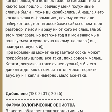
когда поняла, что котенок тоже не набирает вес, и
как-то все пошло.... , сейчас у меня полуживые
слепые были - тоже выкарабкались . А нашла я его,
когда искала информацию , почему котенок не
набирает вес , вот на российских сайтах о нем шел
разговор. У нас я ни разу ни от кого не слышала об
этом препарате, но вот уже год я и мои знакомые
пользуемся и хуже точно никому не стало ( он ,
правда невкусный)).
При кормлении может не нравиться соска, может
попробовать шприц все-таки , пока совсем малыш.
Кстати , эспумизан тоже оч невкусный, я бы его
давала отдельно от смеси, т.к. он может портить
вкус, ну и 1 капли, наверно , мало все-таки.
Добавлено
(18.09.2017, 20:25)
---------------------------------------------
ФАРМАКОЛОГИЧЕСКИЕ СВОЙСТВА
Элвестин обладает гепатопротективным,