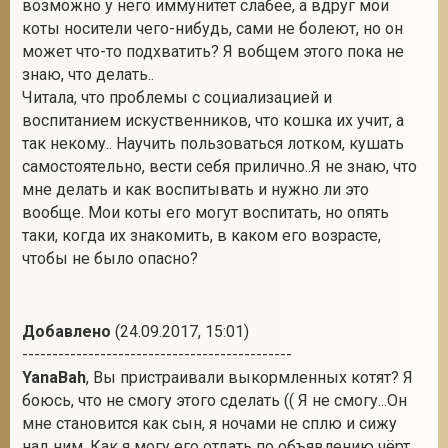
возможно у него иммунитет слабее, а вдруг мои
коты носители чего-нибудь, сами не болеют, но он
может что-то подхватить? Я вобщем этого пока не
знаю, что делать..
Читала, что проблемы с социализацией и
воспитанием искуственников, что кошка их учит, а
так некому.. Научить пользоваться лотком, кушать
самостоятельно, вести себя прилично..Я не знаю, что
мне делать и как воспитывать и нужно ли это
вообще. Мои коты его могут воспитать, но опять
таки, когда их знакомить, в каком его возрасте,
чтобы не было опасно?
Добавлено
(24.09.2017, 15:01)
---------------------------------------------
YanaBah
, Вы пристраивали выкормленных котят? Я
боюсь, что не смогу этого сделать (( Я не смогу...Он
мне становится как сын, я ночами не сплю и сижу
над ним. Как я могу его отдать по объявлению чёрт