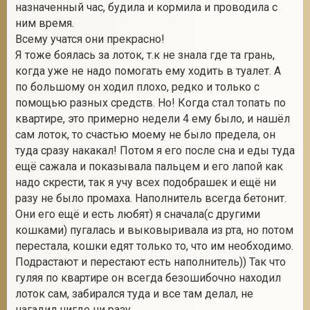
назначенный час, будила и кормила и проводила с
ним время.
Всему учатся они прекрасно!
Я тоже боялась за лоток, т.к не знала где та грань,
когда уже не надо помогать ему ходить в туалет. А
по большому он ходил плохо, редко и только с
помощью разных средств. Но! Когда стал топать по
квартире, это примерно недели 4 ему было, и нашёл
сам лоток, то счастью моему не было предела, он
туда сразу накакал! Потом я его после сна и еды туда
ещё сажала и показывала пальцем и его лапой как
надо скрести, так я учу всех подобрашек и ещё ни
разу не было промаха. Наполнитель всегда бетонит.
Они его ещё и есть любят) я сначала(с другими
кошками) пугалась и выковыривала из рта, но потом
перестала, кошки едят только то, что им необходимо.
Подрастают и перестают есть наполнитель)) Так что
гуляя по квартире он всегда безошибочно находил
лоток сам, забирался туда и все там делал, не
нагадил нигде ни разу.