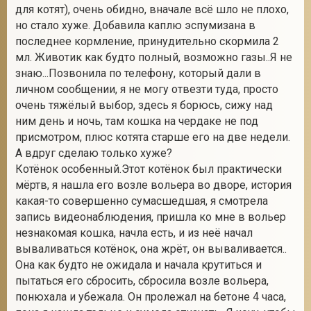
для котят), очень обидно, вначале всё шло не плохо,
но стало хуже. Добавила каплю эспумизана в
последнее кормление, принудительно скормила 2
мл. Животик как будто полный, возможно газы..Я не
знаю...Позвонила по телефону, который дали в
личном сообщении, я не могу отвезти туда, просто
очень тяжёлый выбор, здесь я борюсь, сижу над
ним день и ночь, там кошка на чердаке не под
присмотром, плюс котята старше его на две недели.
А вдруг сделаю только хуже?
Котёнок особенный.Этот котёнок был практически
мёртв, я нашла его возле вольера во дворе, история
какая-то совершенно сумасшедшая, я смотрела
запись видеонаблюдения, пришла ко мне в вольер
незнакомая кошка, начла есть, и из неё начал
вываливаться котёнок, она жрёт, он вываливается..
Она как будто не ожидала и начала крутиться и
пытаться его сбросить, сбросила возле вольера,
понюхала и убежала. Он пролежал на бетоне 4 часа,