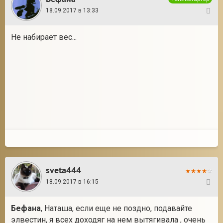
18.09.2017 в 13:33
7
Не набирает вес...
sveta444
18.09.2017 в 16:15
8
Бефана
, Наташа, если еще не поздно, подавайте
элвестин, я всех доходяг на нем вытягивала , очень