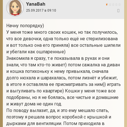
YanaBah
25.09.2017 в 09:10
14
Начну попорядку)
У меня тоже много своих кошек, но так получилось,
что все девочки, одна только ещё не стерилизована
и вот только она его приняла) все остальные шипели
и убегали как ошпаренные)
Знакомила я сразу, т.е показывала в руках и они
знали, что там кто-то живет) потом сажалка на диван
и кошка потихоньку к нему привыкала, сначала
долго нюхала и шарахалась, потом лизнёт и убежит,
в итоге я оставляла ее присматривать за ним)) играть
и выгуливать по квартире) Кошки у меня тоже все
подобраны, но я не боялась, все чистые и домашние
и живут дома не один год.
По поводу вылазит, да, и это ему мешало спать,
поэтому я решала вопрос коробкой с крышкой и
дырками для вентиляции. Потом приходила в