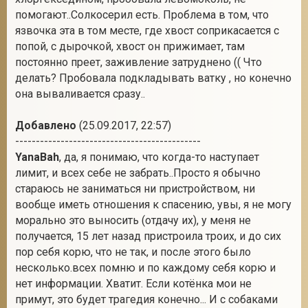
помогают..Солкосерил есть. Проблема в том, что
язвочка эта в том месте, где хвост соприкасается с
попой, с дырочкой, хвост он прижимает, там
постоянно преет, заживление затруднено (( Что
делать? Пробовала подкладывать ватку , но конечно
она вываливается сразу..
Добавлено
(25.09.2017, 22:57)
---------------------------------------------
YanaBah
, да, я понимаю, что когда-то наступает
лимит, и всех себе не забрать..Просто я обычно
стараюсь не заниматься ни пристройством, ни
вообще иметь отношения к спасению, увы, я не могу
морально это выносить (отдачу их), у меня не
получается, 15 лет назад пристроила троих, и до сих
пор себя корю, что не так, и после этого было
несколько.всех помню и по каждому себя корю и
нет информации. Хватит. Если котёнка мои не
примут, это будет трагедия конечно... И с собаками