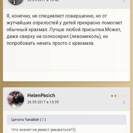
26.09.2017 в 10:42
18
Я, конечно, не специалист совершенно, но от
жутчайших опрелостей у детей прекрасно помогает
обычный крахмал. Лучше любой присыпки.Может,
даже сверху на солкосерил (левомеколь), но
попробовать начать просто с крахмала.
HelenPasich
26.09.2017 в 13:39
19
Цитата
YanaBah
(
)
Что значит не умеют умываться?))