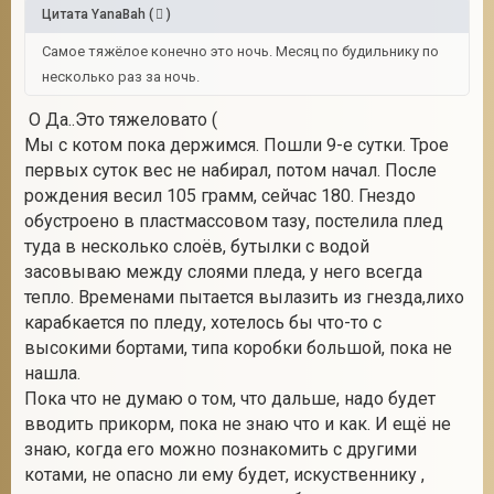
Цитата
YanaBah
(
)
Самое тяжёлое конечно это ночь. Месяц по будильнику по
несколько раз за ночь.
О Да..Это тяжеловато (
Мы с котом пока держимся. Пошли 9-е сутки. Трое
первых суток вес не набирал, потом начал. После
рождения весил 105 грамм, сейчас 180. Гнездо
обустроено в пластмассовом тазу, постелила плед
туда в несколько слоёв, бутылки с водой
засовываю между слоями пледа, у него всегда
тепло. Временами пытается вылазить из гнезда,лихо
карабкается по пледу, хотелось бы что-то с
высокими бортами, типа коробки большой, пока не
нашла.
Пока что не думаю о том, что дальше, надо будет
вводить прикорм, пока не знаю что и как. И ещё не
знаю, когда его можно познакомить с другими
котами, не опасно ли ему будет, искуственнику ,