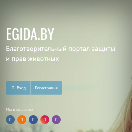
EGIDA.BY
Благотворительный портал защиты
и прав животных
Вход
Регистрация
Мы в соц.сетях: