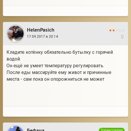
HelenPasich
17.09.2017 в 20:14
6
Кладите котёнку обязательно бутылку с горячей
водой.
Он ещё не умеет температуру регулировать.
После еды массируйте ему живот и причинные
места - сам пока он опорожниться не может
Бефана
Топикстартер