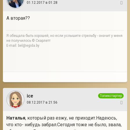
01.12.2017 в 01:28
4
А вторая??
Я обещала быть хорошей, но если услышите стрельбу - значит у меня
не получилось © Скарлетт
E-mail: bel@egida.by
ice
Топикстартер
08.12.2017 в 21:56
5
Наталья
, который раз езжу, не приходит.Надеюсь,
что кто- нибудь забрал.Сегодня тоже не было, звала,