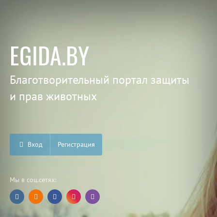
EGIDA.BY
Благотворительный портал защиты
и прав животных
Вход
Регистрация
Мы в соц.сетях: