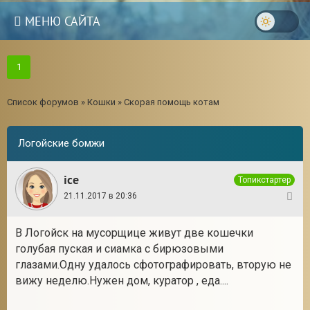
МЕНЮ САЙТА
1
Список форумов
»
Кошки
»
Скорая помощь котам
Логойские бомжи
ice
Топикстартер
21.11.2017 в 20:36
1
В Логойск на мусорщице живут две кошечки
голубая пуская и сиамка с бирюзовыми
глазами.Одну удалось сфотографировать, вторую не
вижу неделю.Нужен дом, куратор , еда....