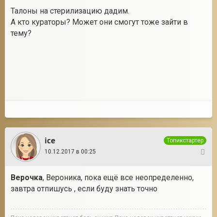
Талоны на стерилизацию дадим.
А кто кураторы? Может они смогут тоже зайти в
тему?
ice
Топикстартер
10.12.2017 в 00:25
9
Верочка
, Вероника, пока ещё все неопределенно,
завтра отпишусь , если буду знать точно