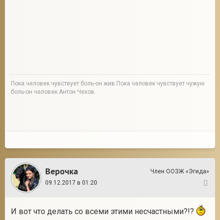
Пока человек чувствует боль-он жив.Пока человек чувствует чужую
боль-он человек.Антон Чехов.
Верочка
Член ООЗЖ «Эгида»
09.12.2017 в 01:20
6
И вот что делать со всеми этими несчастными?!?