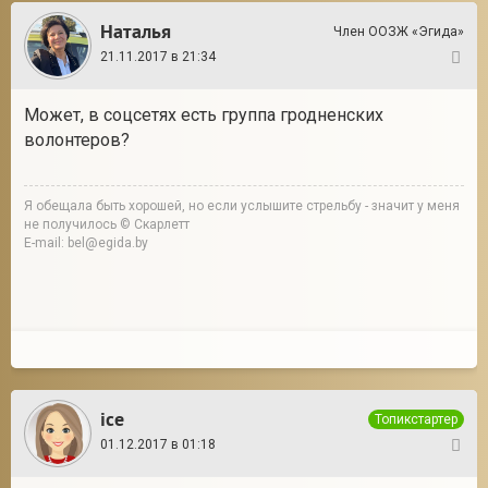
Наталья
Член ООЗЖ «Эгида»
21.11.2017 в 21:34
2
Может, в соцсетях есть группа гродненских
волонтеров?
Я обещала быть хорошей, но если услышите стрельбу - значит у меня
не получилось © Скарлетт
E-mail: bel@egida.by
ice
Топикстартер
01.12.2017 в 01:18
3