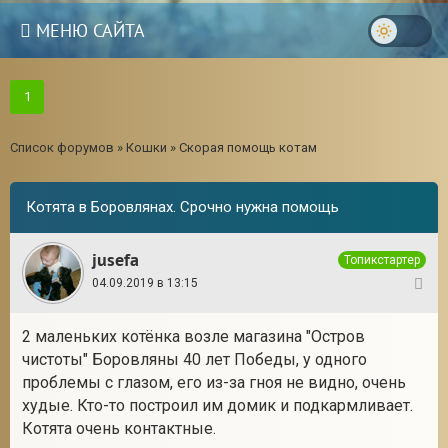
МЕНЮ САЙТА
1
Список форумов
»
Кошки
»
Скорая помощь котам
Котята в Боровлянах. Срочно нужна помощь
jusefa
Топикстартер
04.09.2019 в 13:15
1
2 маленьких котёнка возле магазина "Остров
чистоты" Боровляны 40 лет Победы, у одного
3
проблемы с глазом, его из-за гноя не видно, очень
худые. Кто-то построил им домик и подкармливает.
Котята очень контактные.