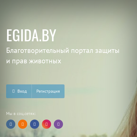
EGIDA.BY
Благотворительный портал защиты
и прав животных
Вход
Регистрация
Мы в соц.сетях: