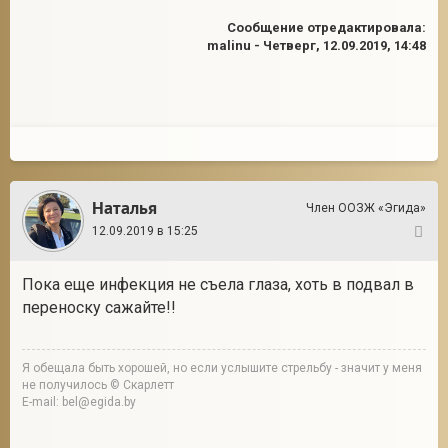
Сообщение отредактировала:
malinu
-
Четверг, 12.09.2019, 14:48
Наталья
Член ООЗЖ «Эгида»
12.09.2019 в 15:25
4
Пока еще инфекция не съела глаза, хоть в подвал в
переноску сажайте!!
Я обещала быть хорошей, но если услышите стрельбу - значит у меня
не получилось © Скарлетт
E-mail: bel@egida.by