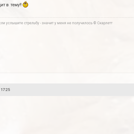
ит в тему!!
ли услышите стрельбу - значит у меня не получилось © Скарлетт
 17:25