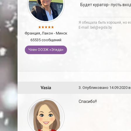
Будет куратор- пусть вход
Я обещала быть хорошей, но ес
E-mail: bel@egida.by
Франция, Лакон - Минск
65535 сообщений
Член ООЗЖ «Эгида»
Vasia
3
.
Опубликовано
14.09.2020 в
Спасибо!!