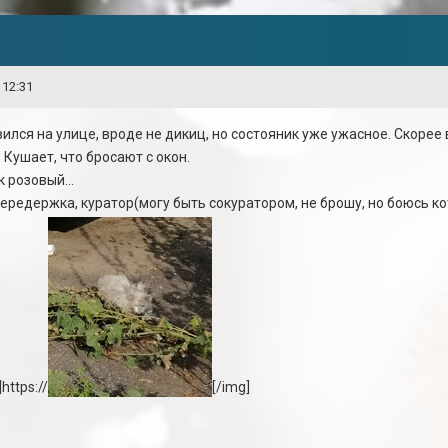
 12:31
вился на улице, вроде не дикиц, но состояник уже ужасное. Скорее
 Кушает, что бросают с окон.
 розовый...
ередержка, куратор(могу быть сокуратором, не брошу, но боюсь кот
ttps://
[/img]