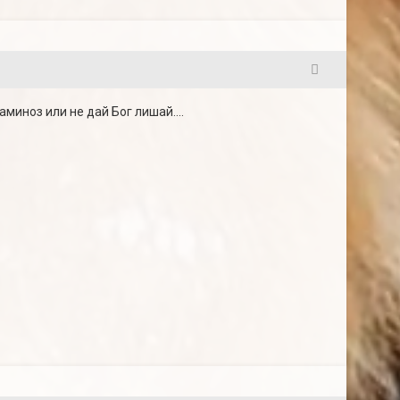
6
аминоз или не дай Бог лишай....