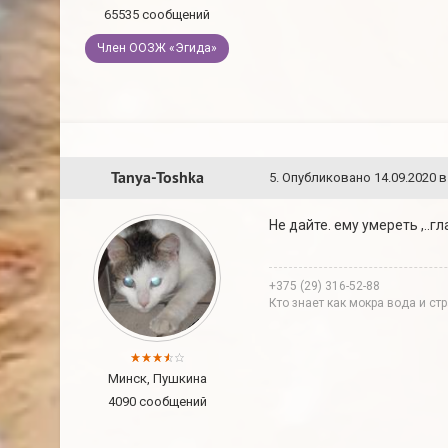
65535 сообщений
Член ООЗЖ «Эгида»
Tanya-Toshka
5
.
Опубликовано
14.09.2020 в
Не дайте. ему умереть ,..гл
+375 (29) 316-52-88
Кто знает как мокра вода и с
Минск, Пушкина
4090 сообщений