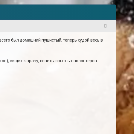
1
 всего был домашний пушистый, теперь худой весь в
ов), вищит к врачу, советы опытных волонтеров...