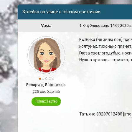
Котейка на улице в плохом состоянии.
Vasia
1
.
Опубликовано
14.09.2020 в
Котейка (не знаю пол) поя
колтунах, тихонько плачет.
Глаза светлогодубые, носик
Нужна прмощь : стрижка, п
Беларусь, Боровляны
225 сообщений
Топикстартер
Татьяна 80297012480 [img]h