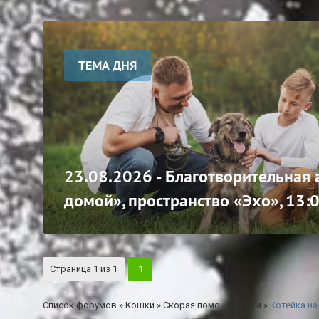
ТЕМА ДНЯ
23.08.2026 - Благотворительная
домой», пространство «Эхо», 13:
Страница
1
из
1
1
Список форумов
»
Кошки
»
Скорая помощь котам
»
Котейка на