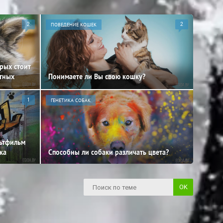
2
ПОВЕДЕНИЕ КОШЕК
2
орых стоит
отных
Понимаете ли Вы свою кошку?
1
ГЕНЕТИКА СОБАК
льтфильм
ка
Способны ли собаки различать цвета?