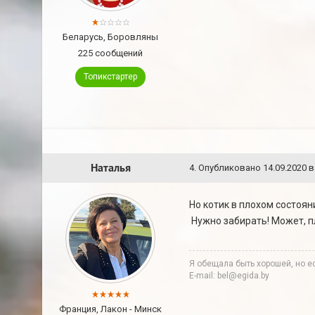
Беларусь, Боровляны
225 сообщений
Топикстартер
Наталья
4
.
Опубликовано
14.09.2020 в
Но котик в плохом состоян
Нужно забирать! Может, п
Я обещала быть хорошей, но ес
E-mail: bel@egida.by
Франция, Лакон - Минск