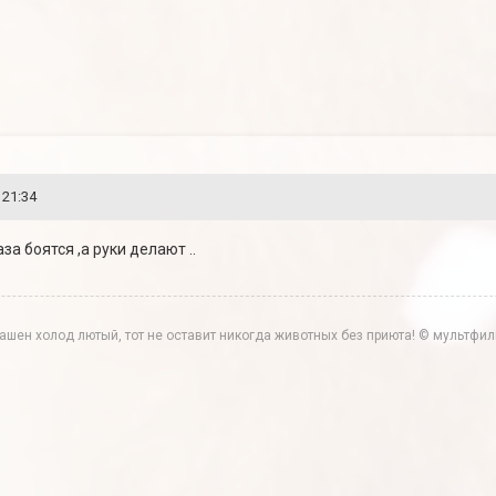
 21:34
аза боятся ,а руки делают ..
трашен холод лютый, тот не оставит никогда животных без приюта! © мультф