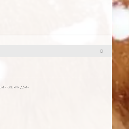
5
ильм «Кошкин дом»