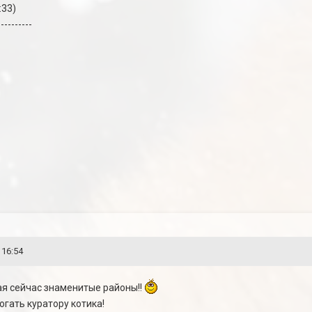
:33)
----------
 16:54
я сейчас знаменитые районы!!
гать куратору котика!