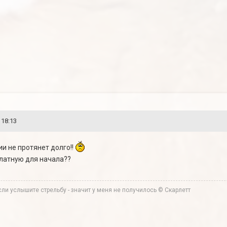
 18:13
ии не протянет долго!!
латную для начала??
ли услышите стрельбу - значит у меня не получилось © Скарлетт