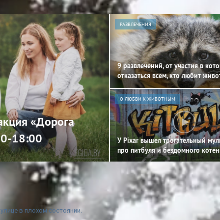
РАЗВЛЕЧЕНИЯ
9 развлечений, от участия в кот
отказаться всем, кто любит жив
О ЛЮБВИ К ЖИВОТНЫМ
 акция «Дорога
00-18:00
У Pixar вышел трогательный му
про питбуля и бездомного котен
 улице в плохом состоянии.