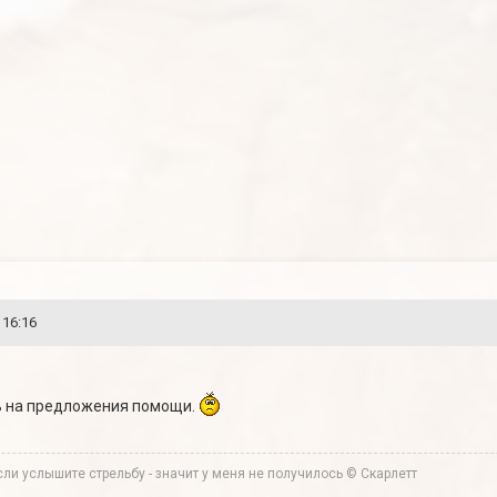
 16:16
ь на предложения помощи.
ли услышите стрельбу - значит у меня не получилось © Скарлетт