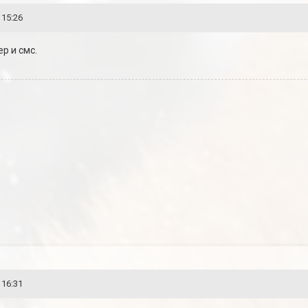
 15:26
р и смс.
 16:31