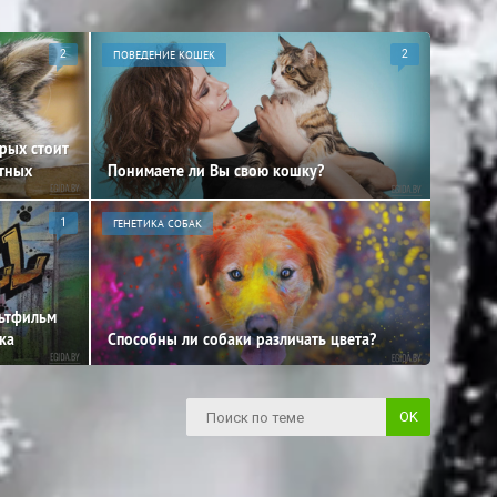
2
ПОВЕДЕНИЕ КОШЕК
2
орых стоит
отных
Понимаете ли Вы свою кошку?
1
ГЕНЕТИКА СОБАК
льтфильм
ка
Способны ли собаки различать цвета?