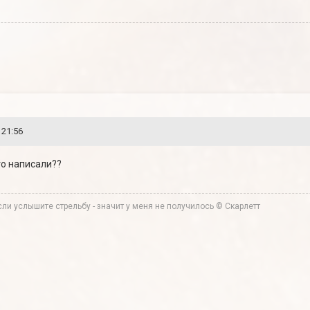
 21:56
то написали??
ли услышите стрельбу - значит у меня не получилось © Скарлетт