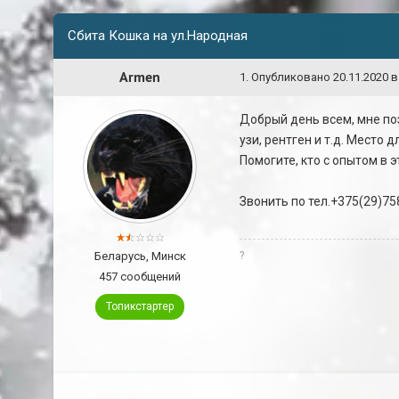
Сбита Кошка на ул.Народная
Armen
1
.
Опубликовано
20.11.2020 в
Добрый день всем, мне по
узи, рентген и т.д. Место 
Помогите, кто с опытом в э
Звонить по тел.+375(29)75
Беларусь, Минск
?
457 сообщений
Топикстартер