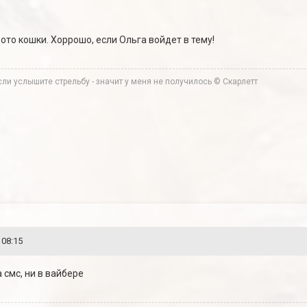
то кошки. Хоррошо, если Ольга войдет в тему!
ли услышите стрельбу - значит у меня не получилось © Скарлетт
 08:15
 смс, ни в вайбере