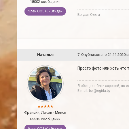
18002 сообщения
Член ООЗЖ «Эгида»
Богдан Ольга
Наталья
7
.
Опубликовано
21.11.2020 в
Просто фото или хоть что 
Я обещала быть хорошей, но ес
E-mail: bel@egida.by
Франция, Лакон - Минск
65535 сообщений
Член ООЗЖ «Эгида»