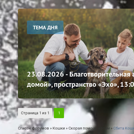
ТЕМА ДНЯ
23.08.2026 - Благотворительная
домой», пространство «Эхо», 13:
Страница
1
из
1
1
Список форумов
»
Кошки
»
Скорая помощь котам
»
Сбита Кошк