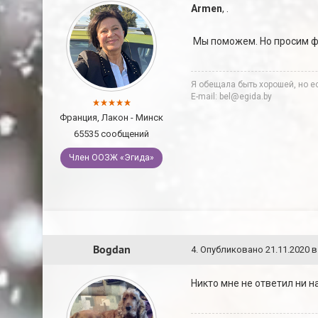
Armen
, .
Мы поможем. Но просим фо
Я обещала быть хорошей, но ес
E-mail: bel@egida.by
Франция, Лакон - Минск
65535 сообщений
Член ООЗЖ «Эгида»
Bogdan
4
.
Опубликовано
21.11.2020 в
Никто мне не ответил ни на