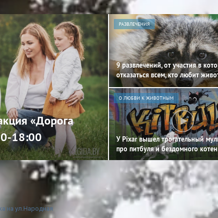
РАЗВЛЕЧЕНИЯ
9 развлечений, от участия в кот
отказаться всем, кто любит жив
О ЛЮБВИ К ЖИВОТНЫМ
 акция «Дорога
00-18:00
У Pixar вышел трогательный му
про питбуля и бездомного котен
а на ул.Народная