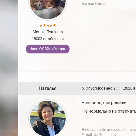
Богдан Ольга
Минск, Пушкина
18002 сообщения
Член ООЗЖ «Эгида»
Наталья
5
.
Опубликовано
21.11.2020 в
Наверное, все решили.
Не нормально не отвечат
Я обещала быть хорошей, но ес
E-mail: bel@egida.by