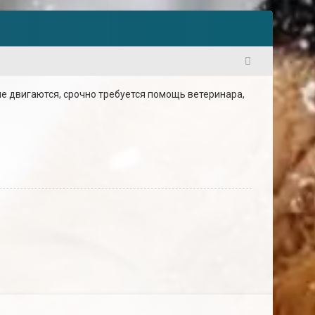
1
не двигаются, срочно требуется помощь ветеринара,