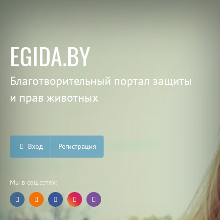
EGIDA.BY
Благотворительный портал защиты
и прав животных
Вход
Регистрация
Мы в соц.сетях: