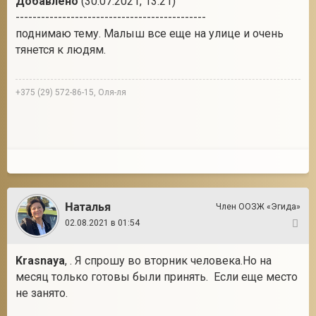
Добавлено
(30.07.2021, 13:21)
---------------------------------------------
поднимаю тему. Малыш все еще на улице и очень
тянется к людям.
+375 (29) 572-86-15, Оля-ля
Наталья
Член ООЗЖ «Эгида»
02.08.2021 в 01:54
2
Krasnaya
, . Я спрошу во вторник человека.Но на
месяц только готовы были принять. Если еще место
не занято.