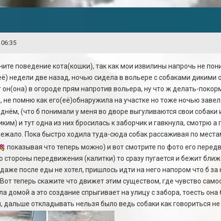
 06:35
ите поведение кота(кошки), так как мои извилины напрочь не пон
её) недели две назад, ночью сидела в вольере с собаками дикими 
 он(она) в огороде прям напротив вольера, ну что ж делать-поко
, не помню как его(её)обнаружила на участке но тоже ночью заве
е днём, (что б понимали у меня во дворе выгуливаются свои собаки
ким) и тут одна из них бросилась к заборчик и гавкнула, смотрю а
бежало. Пока быстро ходила туда-сюда собак рассаживая по местам
показывая что теперь можно) и вот смотрите по фото его перед
о стороны передвижения (калитки) то сразу пугается и бежит ближ
 даже после еды не хотел, пришлось идти на него напором что б за
..Вот теперь скажите что движет этим существом, где чувство сам
а домой а это создание спрыгивает на улицу с забора, тоесть она
, дальше откладывать нельзя было ведь собаки как говориться не 