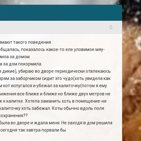
1
имают такого поведения.
общалась, показалось какое-то еле уловимое мяу-
рмила за домом
ла за дом покормила
 и дикие), убираю во дворе периодически отвлекаюсь
 прям за заборчиком сидит это чудо(хоть увидела как
 кот испугался и убежал за калиточку(потом я ему
вижения все ближе и ближе но ближе двух метров не
е к калитке. Хотела заманить хоть в помещение-не
 калиточку хоть забежал. Коты обычно вдоль поля
осохранения??
 была во дворе и ждала меня. Не заходя в дом решила
сегодня так завтра порвали бы.