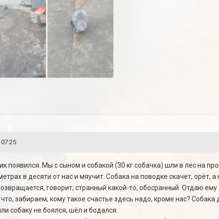
 07:25
ик появился. Мы с сыном и собакой (30 кг собачка) шли в лес на пр
метрах в десяти от нас и мяучит. Собака на поводке скачет, орёт, а
 возвращается, говорит, странный какой-то, обосранный. Отдаю ему
 что, забираем, кому такое счастье здесь надо, кроме нас? Собака д
пли собаку не боялся, шёл и бодался.