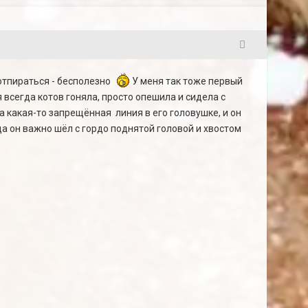
3
 отпираться - бесполезно
У меня так тоже первый
я всегда котов гоняла, просто опешила и сидела с
ла какая-то запрещённая линия в его головушке, и он
да он важно шёл с гордо поднятой головой и хвостом