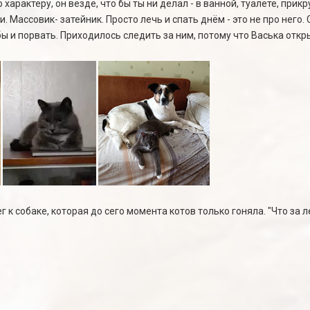
характеру, он везде, что бы ты ни делал - в ванной, туалете, прик
и. Массовик- затейник. Просто лечь и спать днём - это не про него
 бы и порвать. Приходилось следить за ним, потому что Васька отк
г к собаке, которая до сего момента котов только гоняла. "Что за л