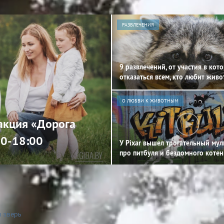
РАЗВЛЕЧЕНИЯ
9 развлечений, от участия в кот
отказаться всем, кто любит жив
О ЛЮБВИ К ЖИВОТНЫМ
 акция «Дорога
00-18:00
У Pixar вышел трогательный му
про питбуля и бездомного котен
 зверь