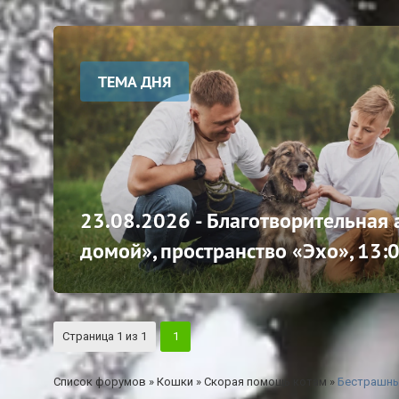
ТЕМА ДНЯ
23.08.2026 - Благотворительная
домой», пространство «Эхо», 13:
Страница
1
из
1
1
Список форумов
»
Кошки
»
Скорая помощь котам
»
Бестрашны