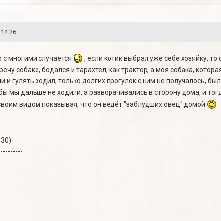
 14:26
то с многими случается
, если котик выбрал уже себе хозяйку, то
ечу собаке, бодался и тарахтел, как трактор, а моя собака, котора
ми и гулять ходил, только долгих прогулок с ним не получалось, бы
бы мы дальше не ходили, а разворачивались в сторону дома, и тог
 своим видом показывая, что он ведёт "заблудших овец" домой
:30)
----------