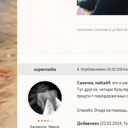
Нежными словами и добротой м
supernadia
4
.
Опубликовано
22.02.2024 в
Санечка
,
natka69
, это я 
Тут другое, четыре бульте
придти + передержечных с
Спасибо Эгиде за помощь,
Добавлено
(22.02.2024, 16
Беларусь, Минск