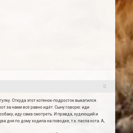
2
огулку. Откуда этот котенок-подросток выкатился
 кот за нами всё равно идёт. Сыну говорю: иди
 собаку, иду сама смотреть. И правда, худеющий и
ва дня по дому ходила на поводке, т.к. пасла кота. А,