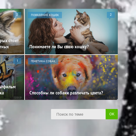
2
ПОВЕДЕНИЕ КОШЕК
2
орых стоит
отных
Понимаете ли Вы свою кошку?
1
ГЕНЕТИКА СОБАК
льтфильм
ка
Способны ли собаки различать цвета?