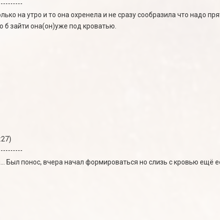
----------
лько на утро и то она охренела и не сразу сообразила что надо прят
о б зайти она(он)уже под кроватью.
:27)
----------
... Был понос, вчера начал формироваться но слизь с кровью ещё 