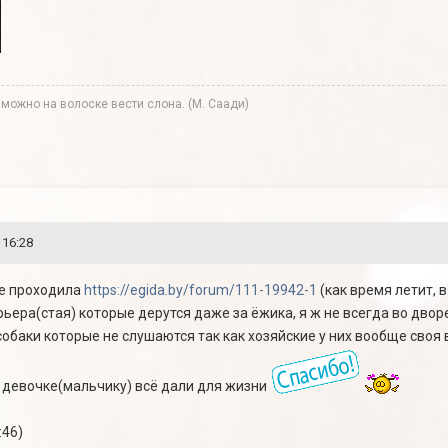
ожно на волоске вести слона. (М. Саади)
 16:28
уже проходила
https://egida.by/forum/111-19942-1
(как время летит, в
рьера(стая) которые дерутся даже за ёжика, я ж не всегда во двор
обаки которые не слушаются так как хозяйские у них вообще своя 
 девочке(мальчику) всё дали для жизни
:46)