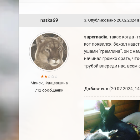
natka69
3
.
Опубликовано
20.02.2024 в
supernadia
, такое когда -
кот появился, бежал навстр
ушами "гремлина", он с на
начинал громко орать, что
трубой впереди нас, всем
Минск, Кунцевщина
Добавлено
(20.02.2024, 14
712 сообщений
-----------------------------------