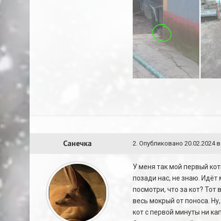
Санечка
2
.
Опубликовано
20.02.2024 в
У меня так мой первый кот
позади нас, не знаю. Идёт 
посмотри, что за кот? Тот
весь мокрый от поноса. Ну,
кот с первой минуты ни ка