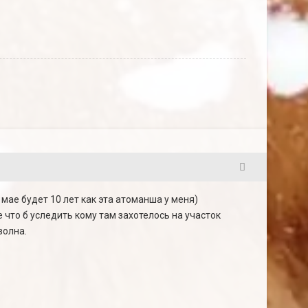
4
 мае будет 10 лет как эта атоманша у меня)
е что б уследить кому там захотелось на участок
волна.