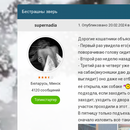
Бестрашны зверь
supernadia
1
.
Опубликовано
20.02.2024 в
Дорогие кошатники объясн
- Первый раз увидела его(
поворачиваю голову сидит
- Второй раз неделю назад
- Третий раз в четверг уж
на сабак(вкусняшки даю ди
выглядит) оно даже не от
Беларусь, Минск
её открыла, как собаке
4120 сообщений
подходла, если заходить с
заходит, уходить со двора
Топикстартер
участок проходили а этот.
В пятницу только подъехал
сначало изловить всё-таки