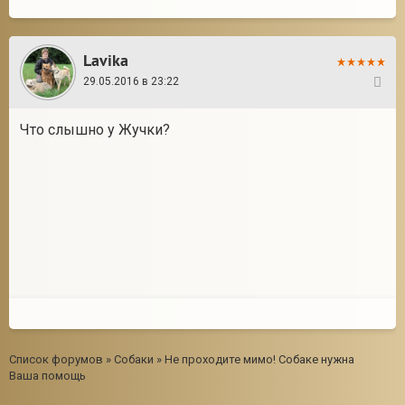
Lavika
29.05.2016 в 23:22
37
Что слышно у Жучки?
Список форумов
»
Собаки
»
Не проходите мимо! Собаке нужна
Ваша помощь