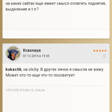
на каких сайтах еще имеет смысл оплатить поднятия,
выделения и т.п.?
Krasnaya
07.12.2015 в 19:35
26
kukastik
, на olx.by. В других лично я смысла не вижу.
Может кто-то еще что-то посоветует
+375 (29) 572-86-15, Оля-ля