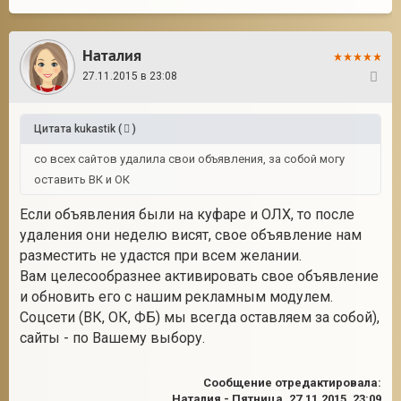
Наталия
27.11.2015 в 23:08
22
Цитата
kukastik
(
)
со всех сайтов удалила свои объявления, за собой могу
оставить ВК и ОК
Если объявления были на куфаре и ОЛХ, то после
удаления они неделю висят, свое объявление нам
разместить не удастся при всем желании.
Вам целесообразнее активировать свое объявление
и обновить его с нашим рекламным модулем.
Соцсети (ВК, ОК, ФБ) мы всегда оставляем за собой),
сайты - по Вашему выбору.
Сообщение отредактировала:
Наталия
-
Пятница, 27.11.2015, 23:09