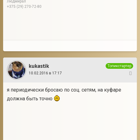
Людмирал
+375 (29) 270-72-80
kukastik
Топикстартер
10.02.2016 в 17:17
30
я периодически бросаю по соц. сетям, на куфаре
должна быть точно