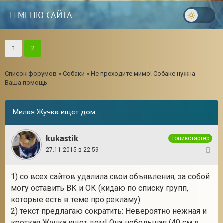
МЕНЮ САЙТА
1
2
Список форумов
»
Собаки
»
Не проходите мимо! Собаке нужна
Ваша помощь
Милая Жучка ищет дом
kukastik
Топикстартер
27.11.2015 в 22:59
21
1) со всех сайтов удалила свои объявления, за собой
могу оставить ВК и ОК (кидаю по списку групп,
которые есть в теме про рекламу)
2) текст предлагаю сократить: Невероятно нежная и
кроткая Жучка ищет дом! Она небольшая (40 см в