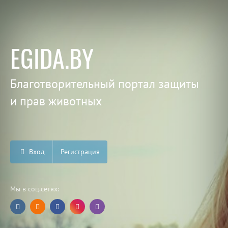
EGIDA.BY
Благотворительный портал защиты
и прав животных
Вход
Регистрация
Мы в соц.сетях: