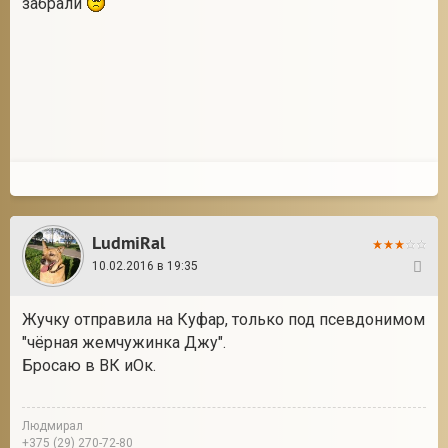
забрали
LudmiRal
10.02.2016 в 19:35
34
Жучку отправила на Куфар, только под псевдонимом
"чёрная жемчужинка Джу".
Бросаю в ВК иОк.
Людмирал
+375 (29) 270-72-80