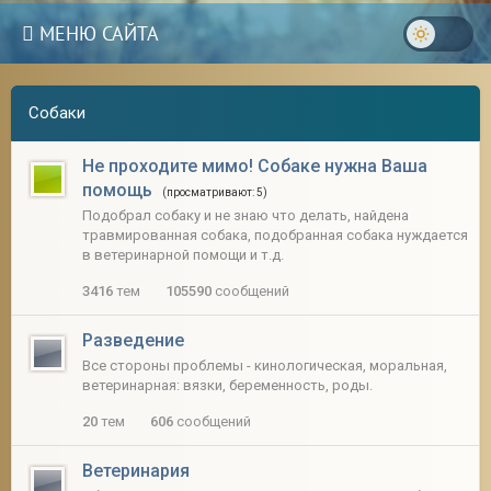
МЕНЮ САЙТА
Собаки
Не проходите мимо! Собаке нужна Ваша
помощь
(просматривают: 5)
Подобрал собаку и не знаю что делать, найдена
травмированная собака, подобранная собака нуждается
в ветеринарной помощи и т.д.
3416
тем
105590
сообщений
Разведение
Все стороны проблемы - кинологическая, моральная,
ветеринарная: вязки, беременность, роды.
3
20
тем
606
сообщений
Ветеринария