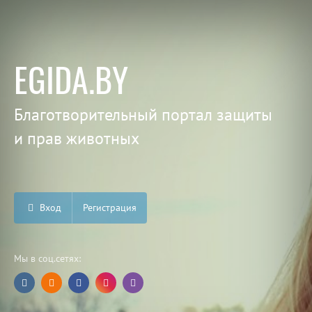
EGIDA.BY
Благотворительный портал защиты
и прав животных
Вход
Регистрация
Мы в соц.сетях: