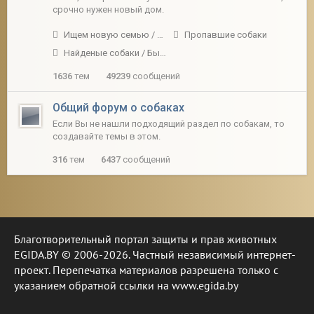
срочно нужен новый дом.
Ищем новую семью / передержку
Пропавшие собаки
Найденые собаки / Были замечены
1636
тем
49239
сообщений
Общий форум о собаках
Если Вы не нашли подходящий раздел по собакам, то
создавайте темы в этом.
316
тем
6437
сообщений
Благотворительный портал защиты и прав животных
EGIDA.BY © 2006-2026. Частный независимый интернет-
проект. Перепечатка материалов разрешена только с
указанием обратной ссылки на www.egida.by