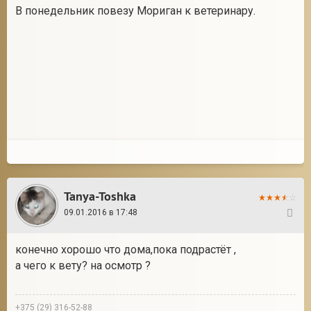
В понедельник повезу Мориган к ветеринару.
Tanya-Toshka
09.01.2016 в 17:48
47
конечно хорошо что дома,пока подрастёт ,
а чего к вету? на осмотр ?
+375 (29) 316-52-88