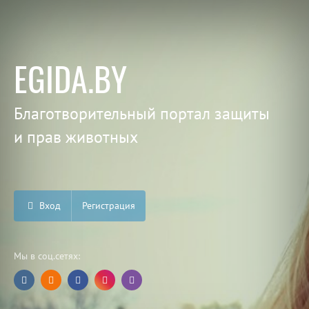
EGIDA.BY
Благотворительный портал защиты
и прав животных
Вход
Регистрация
Мы в соц.сетях: