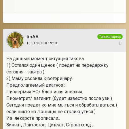
linAA
Топикстартер
15.01.2016 в 19:13
58
На данный момент ситуация такова:
1) Остался один щенок ( поедет на передержку
сегодня - завтра )
2) Маму свозила к ветеринару.
Предполагаемый диагноз :
Пиодермия НО/ блошиная инвазия.
Пиометрит/ вагинит. (будет известно после узи )
Сегодня поедет ко мне мыться и обрабатываться. (
если никто из Лошицы не откликнуться )
Из лекарств прописали..
Зиннат, Лактостоп, Цитеал , Стронгхолд .