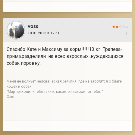
voss
10.01.2016 в 12:51
49
Спасибо Кате и Максиму за корм!!!!!13 кг Трапеза-
прима,разделили на всех взрослых ,нуждающихся
собак поровну.
Меня не волнует человеческая религия, где не заботятся о благе
кошек и собак
"Мир приходит к тебе таким, каким он исходит от тебя. "
Ошо