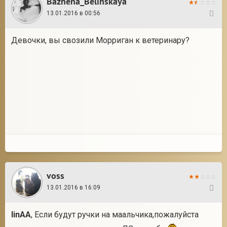
Bazhena_Belinskaya
13.01.2016 в 00:56
55
Девочки, вы свозили Морриган к ветеринару?
voss
13.01.2016 в 16:09
56
linAA
, Если будут ручки на маальчика,пожалуйста