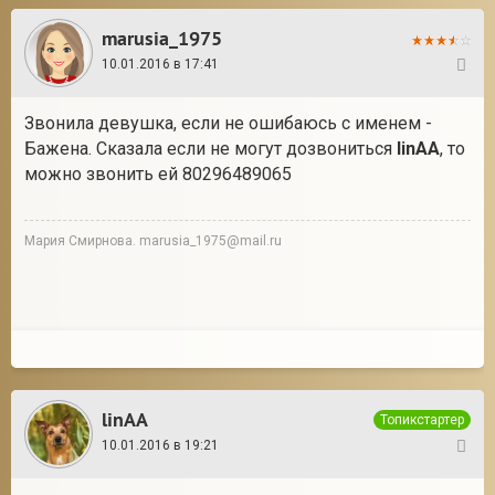
marusia_1975
10.01.2016 в 17:41
50
Звонила девушка, если не ошибаюсь с именем -
Бажена. Сказала если не могут дозвониться
linAA
, то
можно звонить ей 80296489065
Мария Смирнова. marusia_1975@mail.ru
linAA
Топикстартер
10.01.2016 в 19:21
51