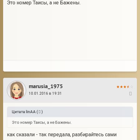
Это номер Таисы, а не Бажены.
marusia_1975
10.01.2016 в 19:31
52
Цитата
linAA
(
)
Это номер Таисы, а не Бажены.
как сказали - так передала, разбирайтесь сами