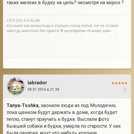
таких мелких в будку на цепь? несмотря на мороз ?
+375 (29) 316-52-88
Кто знает как мокра вода и страшен холод лютый, тот не оставит
никогда животных без приюта! © мультфильм «Кошкин дом»
labrador
08.01.2016 в 21:39
45
Tanya-Toshka
, звонили люди из под Молодечно,
пока щенком будут держать в доме, когда будет
тепло, станут приучать к будке. Выслали фото
бывшей собаки и будки, умерла по старости. У них
была овчарка, ищут что-нибудь крупное.