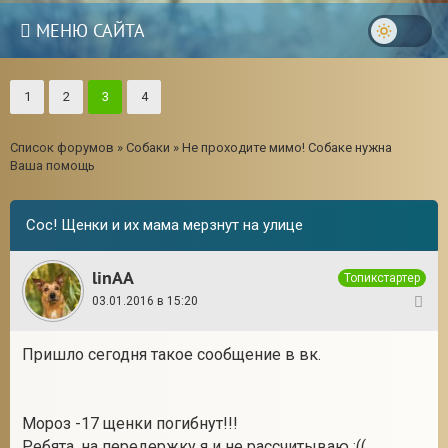
МЕНЮ САЙТА
1
2
3
4
Список форумов
»
Собаки
»
Не проходите мимо! Собаке нужна
Ваша помощь
Сос! Щенки и их мама мерзнут на улице
linAA
Топикстартер
03.01.2016 в 15:20
1
Пришло сегодня такое сообщение в вк.
3
Мороз -17 щенки погибнут!!!
Ребята, на передержку я и не рассчитываю :((