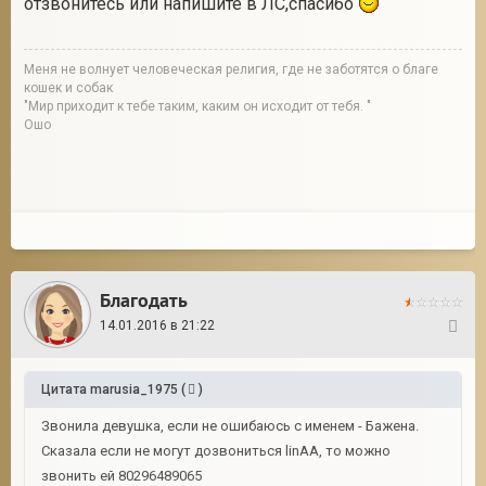
отзвонитесь или напишите в ЛС,спасибо
Меня не волнует человеческая религия, где не заботятся о благе
кошек и собак
"Мир приходит к тебе таким, каким он исходит от тебя. "
Ошо
Благодать
14.01.2016 в 21:22
57
Цитата
marusia_1975
(
)
Звонила девушка, если не ошибаюсь с именем - Бажена.
Сказала если не могут дозвониться linAA, то можно
звонить ей 80296489065