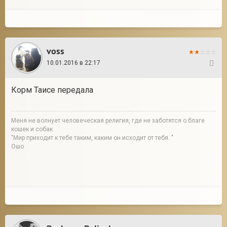
voss
10.01.2016 в 22:17
54
Корм Таисе передала
Меня не волнует человеческая религия, где не заботятся о благе
кошек и собак
"Мир приходит к тебе таким, каким он исходит от тебя. "
Ошо