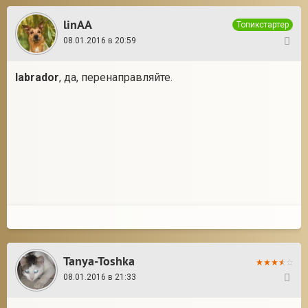
linAA
Топикстартер
08.01.2016 в 20:59
43
labrador
, да, перенаправляйте.
Tanya-Toshka
08.01.2016 в 21:33
44