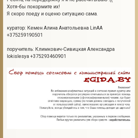
Хотя-бы покормите их!
Я скоро поеду и оценю ситуацию сама.
2
куратор: Кемен Алина Анатольевна LinAA
+375259190501
поручитель: Климкович-Сивицкая Александра
lokislesya +375293460901