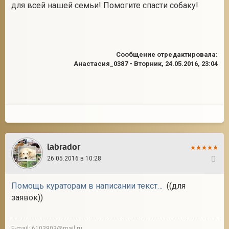
для всей нашей семьи! Помогите спасти собаку!
Сообщение отредактировала:
Анастасия_0387
-
Вторник, 24.05.2016, 23:04
labrador
26.05.2016 в 10:28
41
Помощь кураторам в написании текстов
((для
заявок))
E-mail: 6103903@mail.ru