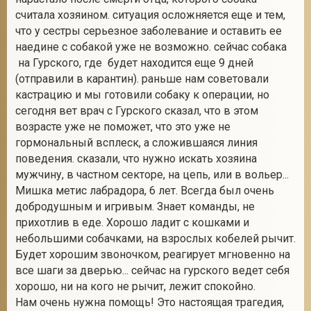
считала хозяином. ситуация осложняется еще и тем,
что у сестры серьезное заболевание и оставить ее
наедине с собакой уже не возможно. сейчас собака
2
на Гурского, где будет находится еще 9 дней
(отправили в карантин). раньше нам советовали
кастрацию и мы готовили собаку к операции, но
сегодня вет врач с Гурского сказал, что в этом
возрасте уже не поможет, что это уже не
гормональный всплеск, а сложившаяся линия
поведения. сказали, что нужно искать хозяина
мужчину, в частном секторе, на цепь, или в вольер...
Мишка метис лабрадора, 6 лет. Всегда был очень
добродушным и игривым. Знает команды, не
прихотлив в еде. Хорошо ладит с кошками и
небольшими собачками, на взрослых кобелей рычит.
Будет хорошим звоночком, реагирует мгновенно на
все шаги за дверью... сейчас на гурского ведет себя
хорошо, ни на кого не рычит, лежит спокойно.
Нам очень нужна помощь! Это настоящая трагедия,