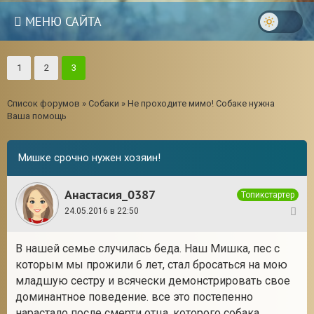
МЕНЮ САЙТА
1
2
3
Список форумов
»
Собаки
»
Не проходите мимо! Собаке нужна
Ваша помощь
Мишке срочно нужен хозяин!
Анастасия_0387
Топикстартер
24.05.2016 в 22:50
1
В нашей семье случилась беда. Наш Мишка, пес с
3
которым мы прожили 6 лет, стал бросаться на мою
младшую сестру и всячески демонстрировать свое
доминантное поведение. все это постепенно
нарастало после смерти отца, которого собака