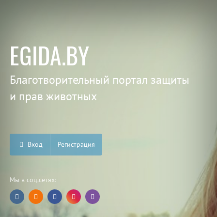
EGIDA.BY
Благотворительный портал защиты
и прав животных
Вход
Регистрация
Мы в соц.сетях: