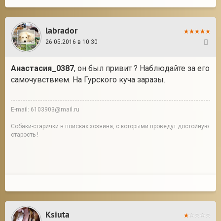
labrador
26.05.2016 в 10:30
44
Анастасия_0387
, он был привит ? Наблюдайте за его
самочувствием. На Гурского куча заразы.
E-mail: 6103903@mail.ru
Собаки-старички в поисках хозяина, с которыми проведут достойную
старость !
Ksiuta