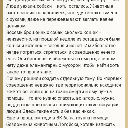
Люди уехали, собаки – коты остались. Животные
настолько изголодавшиеся, что еду хватают вместе
с руками, даже не пережевывают, заглатывая ее
2
целиком.
Восемь брошенных собак, сколько кошек –
неизвестно, на прошлой неделе из оставшихся была
кошка и котенок – сегодня и их нет. Им абсолютно
негде погреться, спрятаться, и совершенно нечего
есть. Они брошены и обречены на смерть, а рядом
нету даже элементарных мусорок, чтобы найти хоть
какое-то пропитание.
Почему решили создать отдельную тему. Во -первых
совершенно неважно, где территориально находится
животное, если оно на грани смерти и ему нужна
помощь – то его нужно спасать, во-вторых, нужна
поддержка опытных и понимающих такие ситуации
людей. Здесь такие есть и без вас никак.
Еще в прошлом году в ВК была группа помощи
бездомным животным Логойска, хотели написать