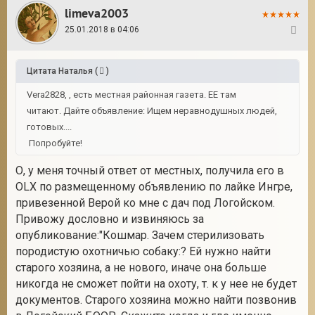
limeva2003
25.01.2018 в 04:06
61
Цитата
Наталья
(
)
Vera2828, , есть местная районная газета. ЕЕ там
читают. Дайте объявление: Ищем неравнодушных людей,
готовых....
Попробуйте!
О, у меня точный ответ от местных, получила его в
OLX по размещенному объявлению по лайке Ингре,
привезенной Верой ко мне с дач под Логойском.
Привожу дословно и извиняюсь за
опубликование:"Кошмар. Зачем стерилизовать
породистую охотничью собаку:? Ей нужно найти
старого хозяина, а не нового, иначе она больше
никогда не сможет пойти на охоту, т. к у нее не будет
документов. Старого хозяина можно найти позвонив