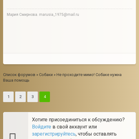
Мария Смирнова. marusia_1975@mail.ru
Список форумов
»
Собаки
»
Не проходите мимо! Собаке нужна
Ваша помощь
1
2
3
4
Хотите присоединиться к обсуждению?
Войдите
в свой аккаунт или
зарегистрируйтесь
, чтобы оставлять