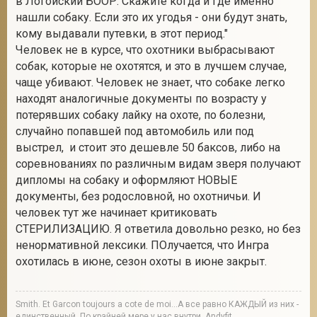
в Логойский БООР. Скажите когда и где именно
нашли собаку. Если это их угодья - они будут знать,
кому выдавали путевки, в этот период."
Человек не в курсе, что охотники выбрасывают
собак, которые не охотятся, и это в лучшем случае,
чаще убивают. Человек не знает, что собаке легко
находят аналогичные документы по возрасту у
потерявших собаку лайку на охоте, по болезни,
случайно попавшей под автомобиль или под
выстрел, и стоит это дешевле 50 баксов, либо на
соревнованиях по различным видам зверя получают
дипломы на собаку и оформляют НОВЫЕ
документы, без родословной, но охотничьи. И
человек тут же начинает критиковать
СТЕРИЛИЗАЦИЮ. Я ответила довольно резко, но без
ненормативной лексики. ПОлучается, что Ингра
охотилась в июне, сезон охоты в июне закрыт.
Smith. Et Garcon toujours a cote de moi...А все равно КАЖДЫЙ из них -
единственный. По крайней мере у нас внутри. Andyfit