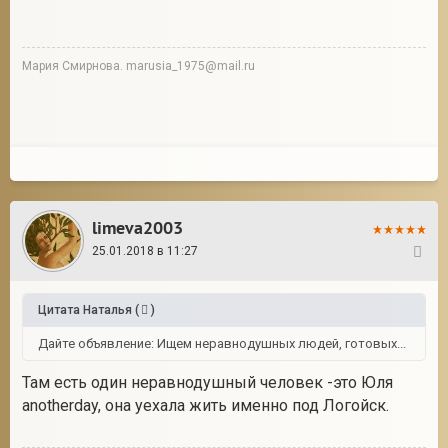
Мария Смирнова. marusia_1975@mail.ru
limeva2003
25.01.2018 в 11:27
63
Цитата
Наталья
(
)
Дайте объявление: Ищем неравнодушных людей, готовых...
Там есть один неравнодушный человек -это Юля
anotherday, она уехала жить именно под Логойск.