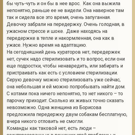
бы чуть-чуть и он бы в нее врос. Как она выжила
непонятно, раньше ее не видели. Она наверное там
так и сидела все это время, очень запуганная.
Девочку забрали на передержку. Очень голодная, в
ужасном стрессе и шоке. Даже находясь на
передержке в тепле и накормленная, она как в
ужасе. Нужно время на адаптацию.
На сегодняшний день кураторов нет, передержек
нет, сучек надо стерилизовать и то вопрос, если они
еще подростки, чтобы ненавредить, или забирать и
пристраивать как есть с условием стерилизации.
Серую девочку можно стерилизовать уже сейчас,
она небольшая и ей можно попробывать найти дом.
С котами пока ничего непонятно, то нет никого – то
парочку приходит. Сколько их живых точно сказать
невозможно. Одна женщина из Борисова
предложила передержку двум собакам бесплатную,
вчера никого отловить не смогли.
Команды как таковой нет, есть люди –