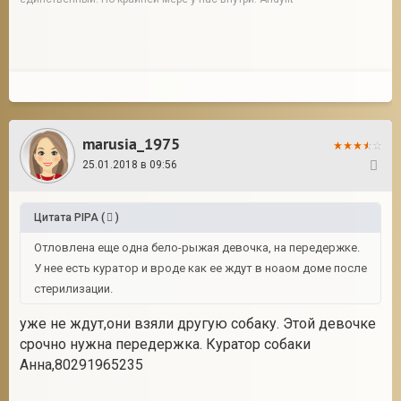
marusia_1975
25.01.2018 в 09:56
62
Цитата
PIPA
(
)
Отловлена еще одна бело-рыжая девочка, на передержке.
У нее есть куратор и вроде как ее ждут в ноаом доме после
стерилизации.
уже не ждут,они взяли другую собаку. Этой девочке
срочно нужна передержка. Куратор собаки
Анна,80291965235