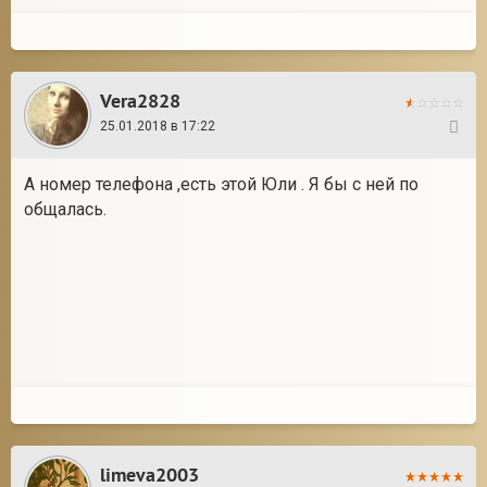
Vera2828
25.01.2018 в 17:22
65
А номер телефона ,есть этой Юли . Я бы с ней по
общалась.
limeva2003