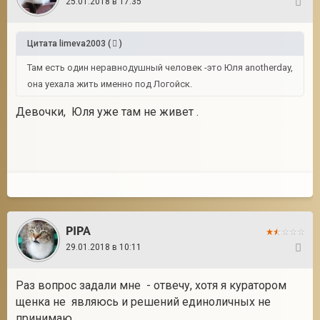
25.01.2018 в 17:35
68
Цитата
limeva2003
(
)
Там есть один неравнодушный человек -это Юля anotherday,
она уехала жить именно под Логойск.
Девочки, Юля уже там не живет .
PIPA
29.01.2018 в 10:11
69
Раз вопрос задали мне - отвечу, хотя я куратором
щенка не являюсь и решений единоличных не
принимаю.