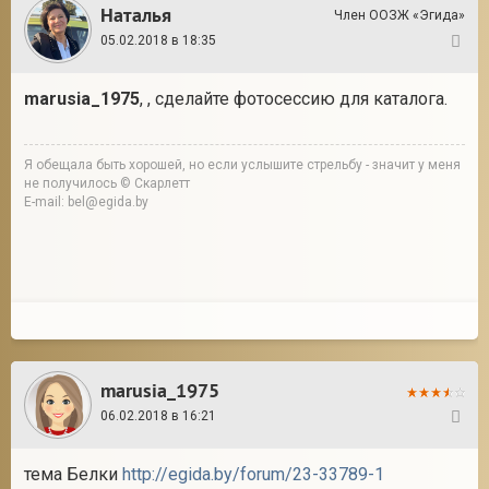
Наталья
Член ООЗЖ «Эгида»
05.02.2018 в 18:35
71
marusia_1975
, , сделайте фотосессию для каталога.
Я обещала быть хорошей, но если услышите стрельбу - значит у меня
не получилось © Скарлетт
E-mail: bel@egida.by
marusia_1975
06.02.2018 в 16:21
72
тема Белки
http://egida.by/forum/23-33789-1