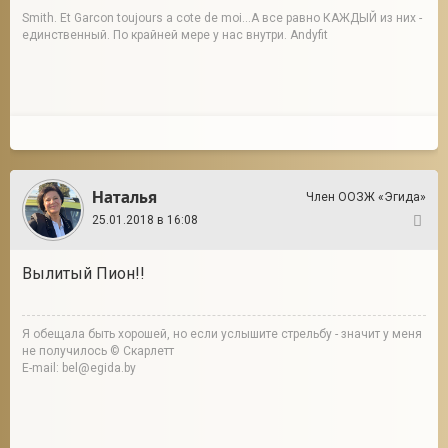
Smith. Et Garcon toujours a cote de moi...А все равно КАЖДЫЙ из них -
единственный. По крайней мере у нас внутри. Andyfit
Наталья
Член ООЗЖ «Эгида»
25.01.2018 в 16:08
64
Вылитый Пион!!
Я обещала быть хорошей, но если услышите стрельбу - значит у меня
не получилось © Скарлетт
E-mail: bel@egida.by