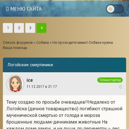
МЕНЮ САЙТА
1
2
3
4
Список форумов
»
Собаки
»
Не проходите мимо! Собаке нужна
Ваша помощь
Логойские смертиники
ice
Топикстартер
11.12.2017 в 21:17
1
Тему создаю по просьбе очевидцев!!Недалеко от
3
Логойска (дачное товарищество) погибают страшной
мученической смертью от голода и мороза
брошенные людьми-дачниками животные На
каждом доме замок и ни души, по периметру – лес.