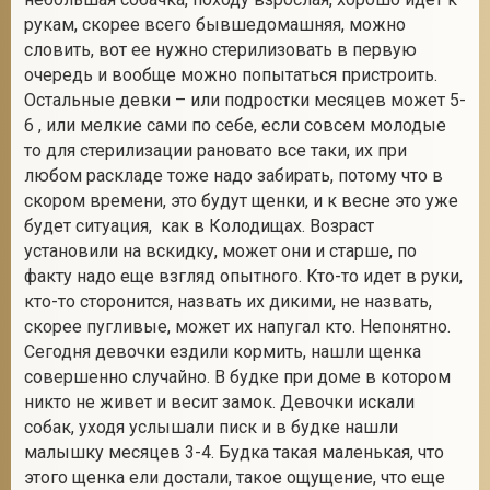
рукам, скорее всего бывшедомашняя, можно
словить, вот ее нужно стерилизовать в первую
очередь и вообще можно попытаться пристроить.
Остальные девки – или подростки месяцев может 5-
6 , или мелкие сами по себе, если совсем молодые
то для стерилизации рановато все таки, их при
любом раскладе тоже надо забирать, потому что в
скором времени, это будут щенки, и к весне это уже
будет ситуация, как в Колодищах. Возраст
установили на вскидку, может они и старше, по
факту надо еще взгляд опытного. Кто-то идет в руки,
кто-то сторонится, назвать их дикими, не назвать,
скорее пугливые, может их напугал кто. Непонятно.
Сегодня девочки ездили кормить, нашли щенка
совершенно случайно. В будке при доме в котором
никто не живет и весит замок. Девочки искали
собак, уходя услышали писк и в будке нашли
малышку месяцев 3-4. Будка такая маленькая, что
этого щенка ели достали, такое ощущение, что еще