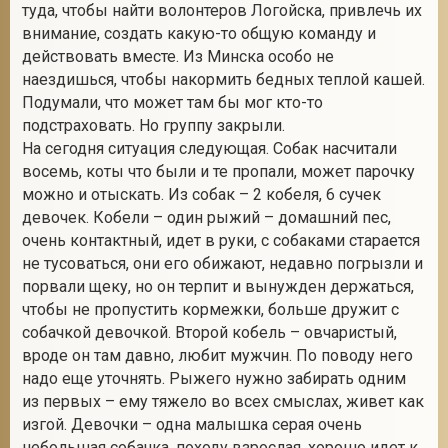
туда, чтобы найти волонтеров Логойска, привлечь их
внимание, создать какую-то общую команду и
действовать вместе. Из Минска особо не
наездишься, чтобы накормить бедных теплой кашей.
Подумали, что может там бы мог кто-то
подстраховать. Но группу закрыли.
На сегодня ситуация следующая. Собак насчитали
восемь, коты что были и те пропали, может парочку
можно и отыскать. Из собак – 2 кобеля, 6 сучек
девочек. Кобели – один рыжий – домашний пес,
очень контактный, идет в руки, с собаками старается
не тусоваться, они его обижают, недавно погрызли и
порвали щеку, но он терпит и вынужден держаться,
чтобы не пропустить кормежки, больше дружит с
собачкой девочкой. Второй кобель – овчаристый,
вроде он там давно, любит мужчин. По поводу него
надо еще уточнять. Рыжего нужно забирать одним
из первых – ему тяжело во всех смыслах, живет как
изгой. Девочки – одна малышка серая очень
небольшая собачка, походу взрослая, хорошо идет к