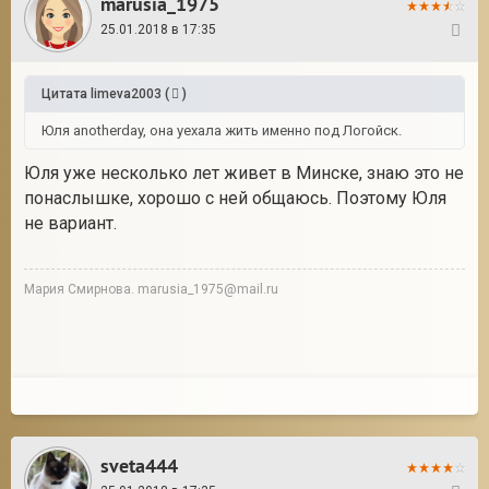
marusia_1975
25.01.2018 в 17:35
67
Цитата
limeva2003
(
)
Юля anotherday, она уехала жить именно под Логойск.
Юля уже несколько лет живет в Минске, знаю это не
понаслышке, хорошо с ней общаюсь. Поэтому Юля
не вариант.
Мария Смирнова. marusia_1975@mail.ru
sveta444