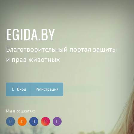
EGIDA.BY
Благотворительный портал защиты
и прав животных
Вход
Регистрация
Мы в соц.сетях: