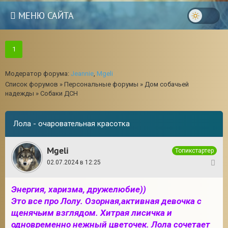
МЕНЮ САЙТА
1
Модератор форума:
Jeannie
,
Mgeli
Список форумов
»
Персональные форумы
»
Дом собачьей
надежды
»
Собаки ДСН
Лола - очаровательная красотка
Mgeli
Топикстартер
02.07.2024 в 12:25
1
Энергия, харизма, дружелюбие))
Это все про Лолу. Озорная,активная девочка с
щенячьим взглядом. Хитрая лисичка и
одновременно нежный цветочек. Лола сочетает