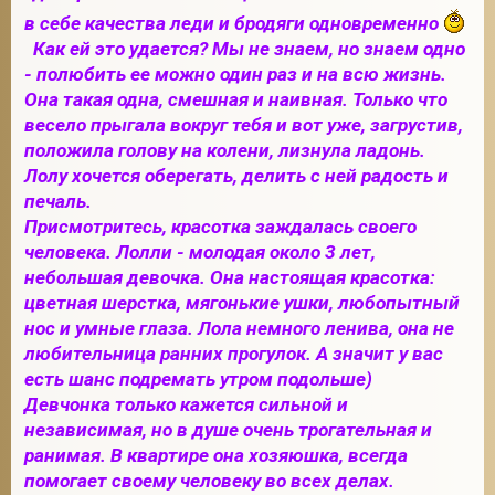
в себе качества леди и бродяги одновременно
Как ей это удается? Мы не знаем, но знаем одно
- полюбить ее можно один раз и на всю жизнь.
2
Она такая одна, смешная и наивная. Только что
весело прыгала вокруг тебя и вот уже, загрустив,
положила голову на колени, лизнула ладонь.
Лолу хочется оберегать, делить с ней радость и
печаль.
Присмотритесь, красотка заждалась своего
человека. Лолли - молодая около 3 лет,
небольшая девочка. Она настоящая красотка:
цветная шерстка, мягонькие ушки, любопытный
нос и умные глаза. Лола немного ленива, она не
любительница ранних прогулок. А значит у вас
есть шанс подремать утром подольше)
Девчонка только кажется сильной и
независимая, но в душе очень трогательная и
ранимая. В квартире она хозяюшка, всегда
помогает своему человеку во всех делах.