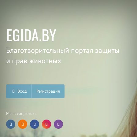
EGIDA.BY
Благотворительный портал защиты
и прав животных
Вход
Регистрация
Мы в соц.сетях: