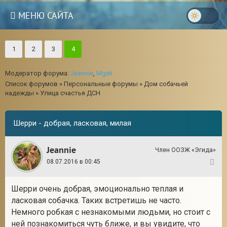
МЕНЮ САЙТА
1
2
3
4
Модератор форума:
Jeannie
,
Mgeli
Список форумов
»
Персональные форумы
»
Дом собачьей
надежды
»
Улица счастья ДСН
Шерри - добрая, ласковая, милая
Jeannie
Член ООЗЖ «Эгида»
08.07.2016 в 00:45
1
Шерри очень добрая, эмоционально теплая и
3
ласковая собачка. Таких встретишь не часто.
Немного робкая с незнакомыми людьми, но стоит с
ней познакомиться чуть ближе, и вы увидите, что