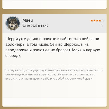
Mgeli
03.10.2023 в 18:40
70
Шерри уже давно в приюте и заботятся о ней наши
волонтеры в том числе. Сейчас Шеррюша на
передержке и приют ее не бросает. Майя в первую
очередь.
Я хочу верить, что существует что-то очень светлое и хорошее там... и
очень надеюсь, что мы встретимся, обязательно встретимся со
всеми, кто от меня ушел и забрал с собой кусочек моей души