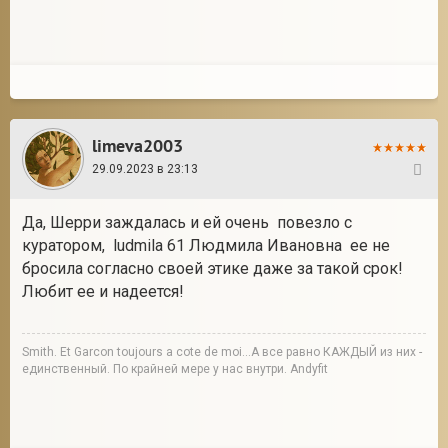
limeva2003
29.09.2023 в 23:13
69
Да, Шерри заждалась и ей очень повезло с
куратором, ludmila 61 Людмила Ивановна ее не
бросила согласно своей этике даже за такой срок!
Любит ее и надеется!
Smith. Et Garcon toujours a cote de moi...А все равно КАЖДЫЙ из них -
единственный. По крайней мере у нас внутри. Andyfit