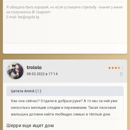
Я обещала быть хорошей, но если услышите стрельбу - значит у меня
не получилось © Скарлетт
E-mail: bel@egida.by
trololo
08.03.2022 в 17:14
65
Цитата
AmirA
(
)
Как она сейчас? Отдали в добрые руки? А то мы за ней уже
несколько месяцев следим и переживаем. Такая ласковая
малышка должна найти любящую семью и тёплый дом.
Шерри еще ищет дом