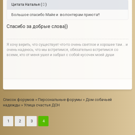
Цитата
Наталья
(
)
Большое спасибо Майе и волонтерам приюта!!
Спасибо за добрые слова))
Я хочу верить, что существует что-то очень светлое и хорошее там... и
очень надеюсь, что мы встретимся, обязательно встретимся со
всеми, кто от меня ушел и забрал с собой кусочек моей души
Список форумов
»
Персональные форумы
»
Дом собачьей
надежды
»
Улица счастья ДСН
1
2
3
4