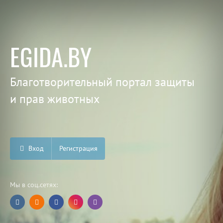
EGIDA.BY
Благотворительный портал защиты
и прав животных
Вход
Регистрация
Мы в соц.сетях: