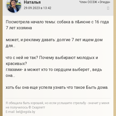
Наталья
Член ООЗЖ «Эгида»
29.09.2023 в 13:42
68
Посмотрела начало темы: собака в п&июне с 16 года
7 лет хозяина
может, и рекламу давать: долгие 7 лет ищем дом
для…
что с ней не так? Почему выбирают молодых и
красивых?
глазами- а может кто то сердцем выберет , ведь
она…
хоть бы она еще успела узнать что такое Быть дома.
Я обещала быть хорошей, но если услышите стрельбу - значит у меня
не получилось © Скарлетт
E-mail: bel@egida.by