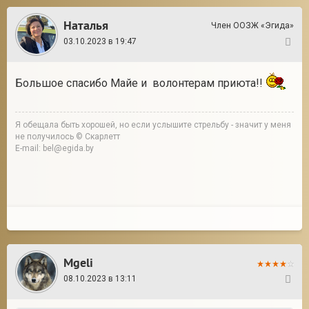
Наталья
Член ООЗЖ «Эгида»
03.10.2023 в 19:47
71
Большое спасибо Майе и волонтерам приюта!!
Я обещала быть хорошей, но если услышите стрельбу - значит у меня
не получилось © Скарлетт
E-mail: bel@egida.by
Mgeli
08.10.2023 в 13:11
72