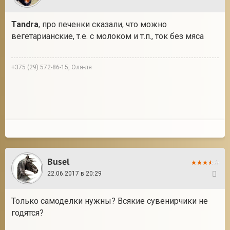
Tandra
, про печенки сказали, что можно
вегетарианские, т.е. с молоком и т.п., ток без мяса
+375 (29) 572-86-15, Оля-ля
Busel
22.06.2017 в 20:29
26
Только самоделки нужны? Всякие сувенирчики не
годятся?