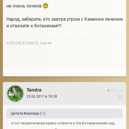
не очень поняла
Народ, заберите, кто завтра утром с Каменки печенки
и отвезите к ботаникам!!!
+375 (29) 572-86-15, Оля-ля
Tandra
23.06.2017 в 18:28
38
Цитата
Krasnaya
(
)
стол теоретически нужно отвезти к 9 в Ботанический сад,