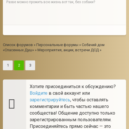
Разве можно прожить всю жизнь вот так, без собаки?
Список форумов
»
Персональные форумы
»
Собачий дом
«Спасенных Душ»
»
Мероприятия, акции, встречи ДСД
»
1
2
3
Хотите присоединиться к обсуждению?
Войдите
в свой аккаунт или
зарегистрируйтесь
, чтобы оставлять
комментарии и быть частью нашего
сообщества! Общение доступно только
зарегистрированным пользователям.
Присоединяйтесь прямо сейчас — это