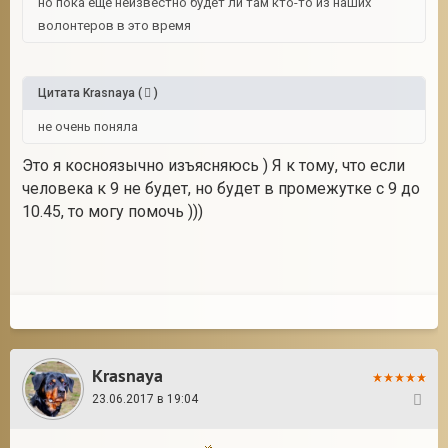
но пока еще неизвестно будет ли там кто-то из наших
волонтеров в это время
Цитата
Krasnaya
(
)
не очень поняла
Это я косноязычно изъясняюсь ) Я к тому, что если
человека к 9 не будет, но будет в промежутке с 9 до
10.45, то могу помочь )))
Krasnaya
23.06.2017 в 19:04
39