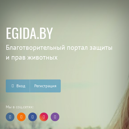
EGIDA.BY
Благотворительный портал защиты
и прав животных
Вход
Регистрация
Мы в соц.сетях: