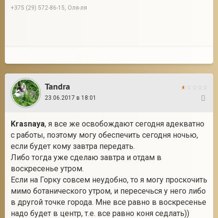
+375 (29) 572-86-15, Оля-ля
Tandra
23.06.2017 в 18:01
36
Krasnaya
, я все же освобождают сегодня адекватно
с работы, поэтому могу обеспечить сегодня ночью,
если будет кому завтра передать.
Либо тогда уже сделаю завтра и отдам в
воскресенье утром.
Если на Горку совсем неудобно, то я могу проскочить
мимо ботанического утром, и пересечься у него либо
в другой точке города. Мне все равно в воскресенье
надо будет в центр, т.е. все равно коня седлать))