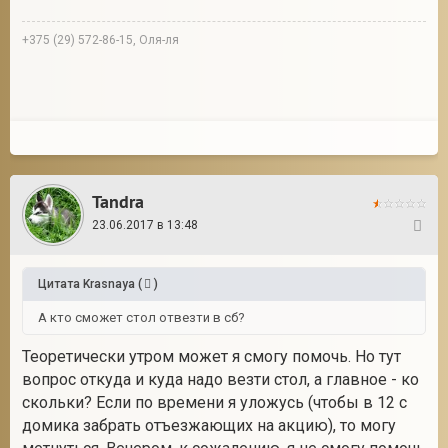
+375 (29) 572-86-15, Оля-ля
Tandra
23.06.2017 в 13:48
32
Цитата
Krasnaya
(
)
А кто сможет стол отвезти в сб?
Теоретически утром может я смогу помочь. Но тут
вопрос откуда и куда надо везти стол, а главное - ко
скольки? Если по времени я уложусь (чтобы в 12 с
домика забрать отъезжающих на акцию), то могу