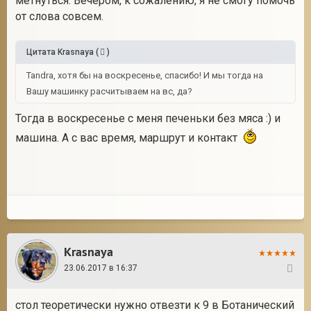
метнуться. Вечером, к сожалению, я не смогу помочь
от слова совсем.
Цитата
Krasnaya
(
)
Tandra, хотя бы на воскресенье, спасибо! И мы тогда на
Вашу машинку расчитываем на вс, да?
Тогда в воскресенье с меня печеньки без мяса :) и
машина. А с вас время, маршрут и контакт
Krasnaya
23.06.2017 в 16:37
33
стол теоретически нужно отвезти к 9 в Ботанический