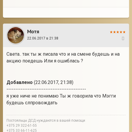
Мотя
22.06.2017 в 21:38
28
Света.. так ты ж писала что и на смене будешь и на
акцию поедешь Или я ошиблась ?
Добавлено
(22.06.2017, 21:38)
---------------------------------------------
я уже ниче не понимаю Ты ж говорила что Мэгги
будешь слпровождать
Постояльцы ДСД нуждаются в вашей помощи
+375 29 322-61-55
+375 33 66-11-625