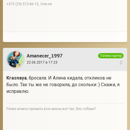
+375 (29) 572-86-15, Оля-ля
2
Amanecer_1997
Топикстартер
22.06.2017 в 17:23
22
Krasnaya
, бросала. И Алина кидала, откликов не
было. Так ты же не говорила, до скольки :) Скажи, я
исправлю.
Разве можно прожить всю жизнь вот так, без собаки?