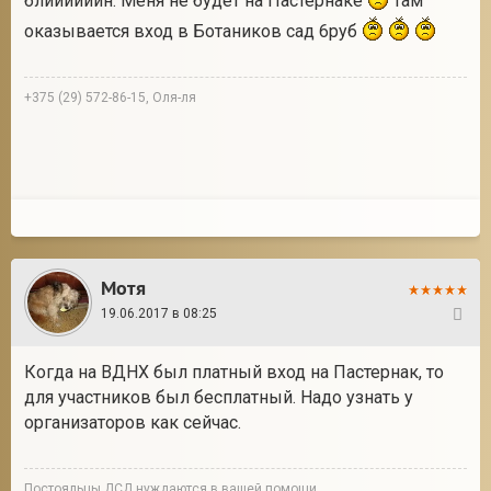
блиииииин. Меня не будет на Пастернаке
там
оказывается вход в Ботаников сад 6руб
+375 (29) 572-86-15, Оля-ля
Мотя
19.06.2017 в 08:25
13
Когда на ВДНХ был платный вход на Пастернак, то
для участников был бесплатный. Надо узнать у
организаторов как сейчас.
Постояльцы ДСД нуждаются в вашей помощи