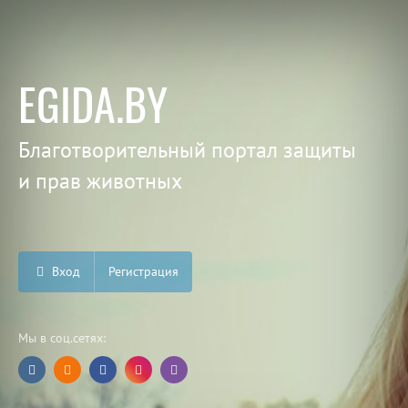
EGIDA.BY
Благотворительный портал защиты
и прав животных
Вход
Регистрация
Мы в соц.сетях: