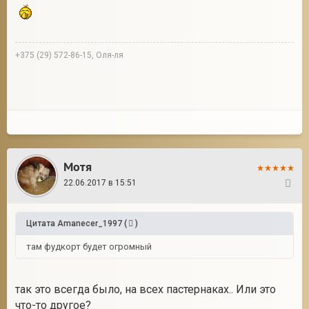
+375 (29) 572-86-15, Оля-ля
Мотя
22.06.2017 в 15:51
18
Цитата
Amanecer_1997
(
)
там фудкорт будет огромный
так это всегда было, на всех пастернаках.. Или это
что-то другое?