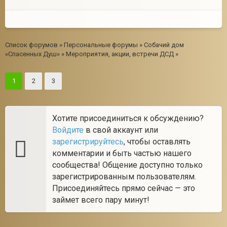
Список форумов
»
Персональные форумы
»
Собачий дом
«Спасенных Душ»
»
Мероприятия, акции, встречи ДСД
»
1
2
3
Хотите присоединиться к обсуждению?
Войдите
в свой аккаунт или
зарегистрируйтесь
, чтобы оставлять
комментарии и быть частью нашего
сообщества! Общение доступно только
зарегистрированным пользователям.
Присоединяйтесь прямо сейчас — это
займет всего пару минут!