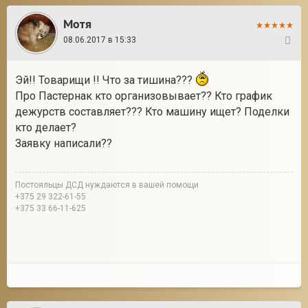
Мотя
08.06.2017 в 15:33
5
Эй!! Товарищи !! Что за тишина???
Про Пастернак кто организовывает?? Кто график
дежурств составляет??? Кто машину ищет? Поделки
кто делает?
Заявку написали??
Постояльцы ДСД нуждаются в вашей помощи
+375 29 322-61-55
+375 33 66-11-625