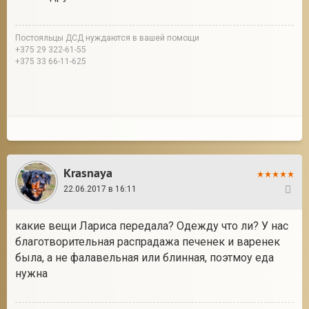
Постояльцы ДСД нуждаются в вашей помощи
+375 29 322-61-55
+375 33 66-11-625
Krasnaya
22.06.2017 в 16:11
19
какие вещи Лариса передала? Одежду что ли? У нас
благотворительная распрадажа печенек и варенек
была, а не фалавельная или блинная, поэтмоу еда
нужна