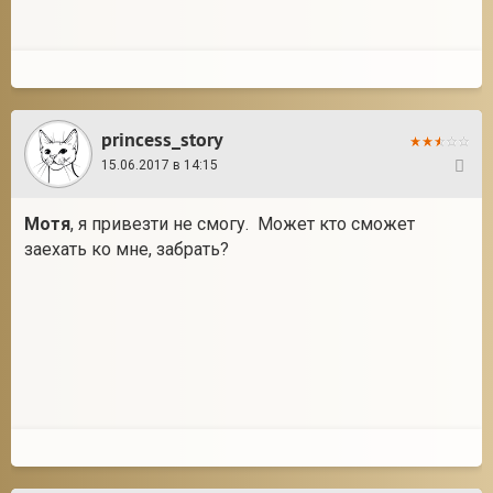
princess_story
15.06.2017 в 14:15
10
Мотя
, я привезти не смогу. Может кто сможет
заехать ко мне, забрать?