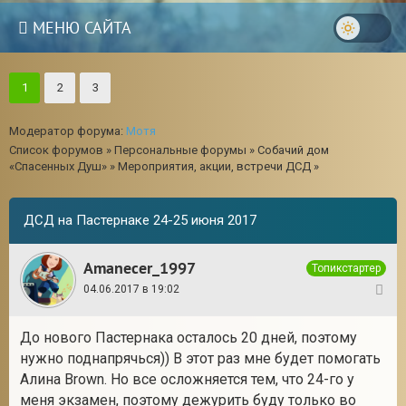
МЕНЮ САЙТА
1
2
3
Модератор форума:
Мотя
Список форумов
»
Персональные форумы
»
Собачий дом
«Спасенных Душ»
»
Мероприятия, акции, встречи ДСД
»
ДСД на Пастернаке 24-25 июня 2017
Amanecer_1997
Топикстартер
04.06.2017 в 19:02
1
До нового Пастернака осталось 20 дней, поэтому
нужно поднапрячься)) В этот раз мне будет помогать
Алина Brown. Но все осложняется тем, что 24-го у
меня экзамен, поэтому дежурить буду только во