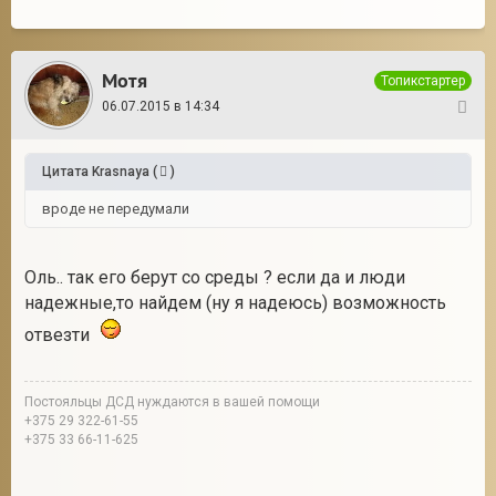
Мотя
Топикстартер
06.07.2015 в 14:34
25
Цитата
Krasnaya
(
)
вроде не передумали
Оль.. так его берут со среды ? если да и люди
надежные,то найдем (ну я надеюсь) возможность
отвезти
Постояльцы ДСД нуждаются в вашей помощи
+375 29 322-61-55
+375 33 66-11-625