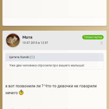
Мотя
Топикстартер
10.07.2015 в 12:07
28
Цитата
Sunob
(
)
Уже два человека спросили про вашего малыша!
а вот позвонили ли ? Что-то девочки не говорили
ничего