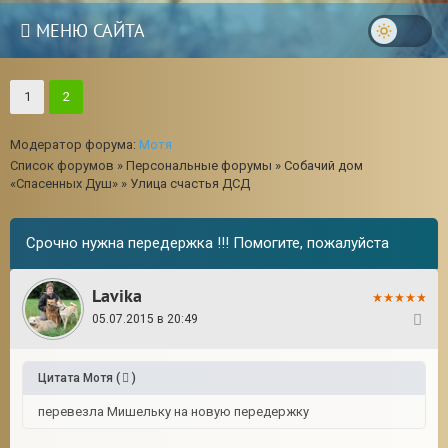
МЕНЮ САЙТА
1
2
Модератор форума:
Мотя
Список форумов
»
Персональные форумы
»
Собачий дом
«Спасенных Душ»
»
Улица счастья ДСД
Срочно нужна передержка !!! Помогите, пожалуйста
Lavika
05.07.2015 в 20:49
21
3
Цитата
Мотя
(
)
перевезла Мишельку на новую передержку