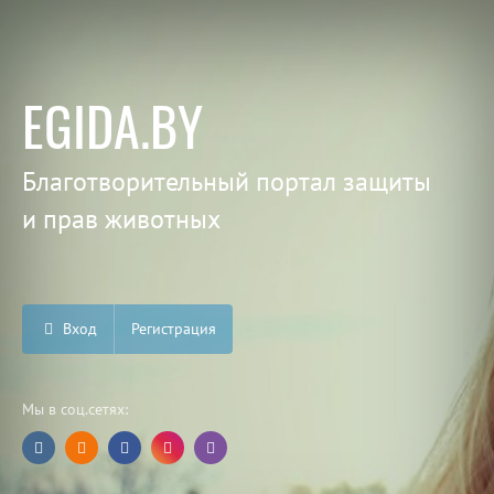
EGIDA.BY
Благотворительный портал защиты
и прав животных
Вход
Регистрация
Мы в соц.сетях: