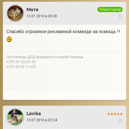
Мотя
Топикстартер
13.07.2015 в 00:20
36
Спасибо огромное рекламной команде за помощь !!
Постояльцы ДСД нуждаются в вашей помощи
+375 29 322-61-55
+375 33 66-11-625
Lavika
13.07.2015 в 02:24
37