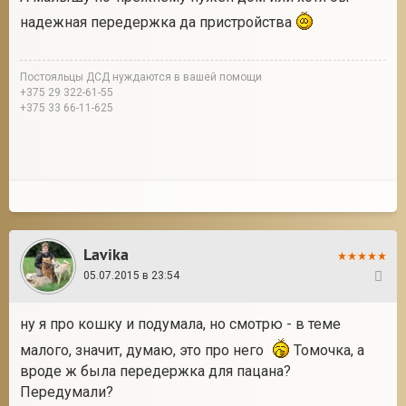
надежная передержка да пристройства
Постояльцы ДСД нуждаются в вашей помощи
+375 29 322-61-55
+375 33 66-11-625
Lavika
05.07.2015 в 23:54
23
ну я про кошку и подумала, но смотрю - в теме
малого, значит, думаю, это про него
Томочка, а
вроде ж была передержка для пацана?
Передумали?