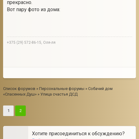
прекрасно.
Вот пару фото из дома:
+375 (29) 572-86-15, Оля-ля
Список форумов
»
Персональные форумы
»
Собачий дом
«Спасенных Душ»
»
Улица счастья ДСД
1
2
Хотите присоединиться к обсуждению?