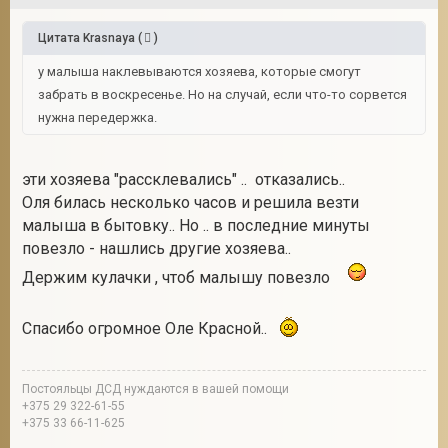
Цитата
Krasnaya
(
)
у малыша наклевываются хозяева, которые смогут
забрать в воскресенье. Но на случай, если что-то сорвется
нужна передержка.
эти хозяева "рассклевались" .. отказались..
Оля билась несколько часов и решила везти
малыша в бытовку.. Но .. в последние минуты
повезло - нашлись другие хозяева..
Держим кулачки , чтоб малышу повезло
Спасибо огромное Оле Красной..
Постояльцы ДСД нуждаются в вашей помощи
+375 29 322-61-55
+375 33 66-11-625