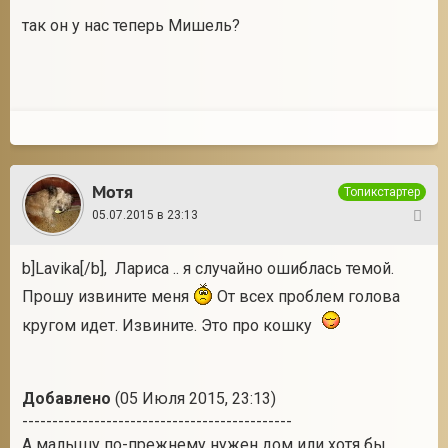
так он у нас теперь Мишель?
2
Мотя
Топикстартер
05.07.2015 в 23:13
22
b]Lavika[/b], Лариса .. я случайно ошиблась темой.
Прошу извините меня
От всех проблем голова
кругом идет. Извините. Это про кошку
Добавлено
(05 Июля 2015, 23:13)
---------------------------------------------
А малышу по-прежнему нужен дом или хотя бы