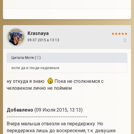
Krasnaya
09.07.2015 в 13:13
26
Цитата
Мотя
(
)
если да и люди надежные
ну откуда я знаю
Пока не столкнемся с
человеком лично не поймем
Добавлено
(09 Июля 2015, 13:13)
---------------------------------------------
Вчера малыша отвезли на передержку. Но
передержка лишь до воскресения, т.к. девушке