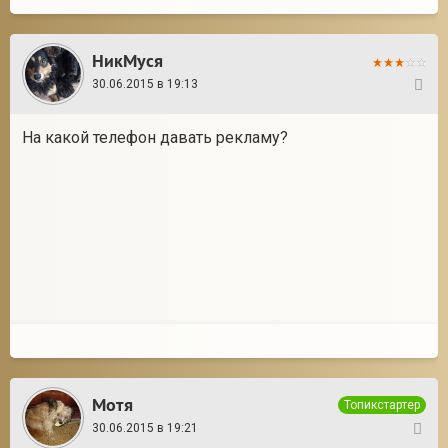
НикМуся
30.06.2015 в 19:13
9
На какой телефон давать рекламу?
Мотя
Топикстартер
30.06.2015 в 19:21
10