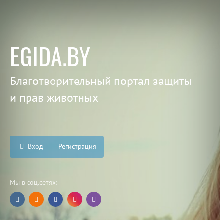
EGIDA.BY
Благотворительный портал защиты
и прав животных
Вход
Регистрация
Мы в соц.сетях: