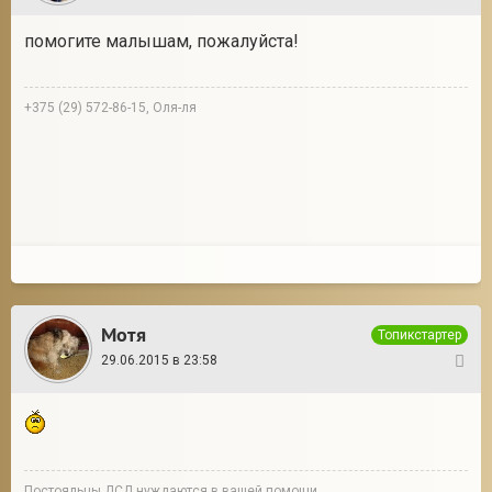
помогите малышам, пожалуйста!
+375 (29) 572-86-15, Оля-ля
Мотя
Топикстартер
29.06.2015 в 23:58
3
Постояльцы ДСД нуждаются в вашей помощи