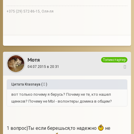
+375 (29) 572-86-15, Оля-ля
Мотя
Топикстартер
04.07.2015 в 20:31
14
Цитата
Krasnaya
(
)
вот только почему я берусь? Почему не те, кто нашел
щенков? Почему не МЫ - волонтеры домика в общем?
1 вопрос)Ты если берешься,то надежно
не