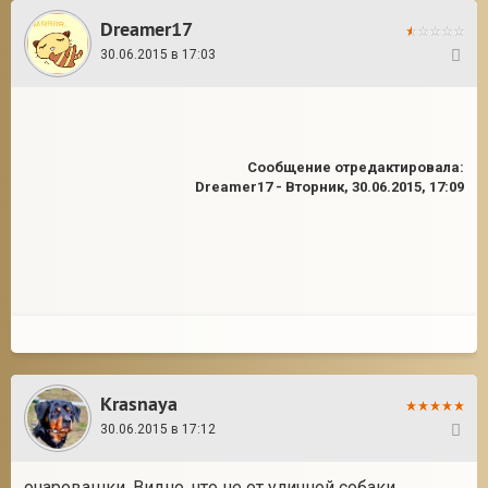
Dreamer17
30.06.2015 в 17:03
6
Сообщение отредактировала:
Dreamer17
-
Вторник, 30.06.2015, 17:09
Krasnaya
30.06.2015 в 17:12
7
очаровашки. Видно, что не от уличной собаки.