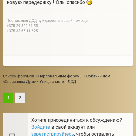
новую передержку !!Оль, спасибо
Постояльцы ДСД нуждаются в вашей помощи
+375 29 322-61-55
+375 33 66-11-625
Список форумов
»
Персональные форумы
»
Собачий дом
«Спасенных Душ»
»
Улица счастья ДСД
1
2
Хотите присоединиться к обсуждению?
Войдите
в свой аккаунт или
зарегистрируйтесь
, чтобы оставлять