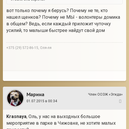
вот только почему я берусь? Почему не те, кто
нашел щенков? Почему не МЫ - волонтеры домика
в общем? Ведь, если каждый приложит чуточку
усилий, то малыши быстрее найдут свой дом
+375 (29) 572-86-15, Оля-ля
Марина
Член ООЗЖ «Эгида»
01.07.2015 в 00:34
12
Krasnaya
, Оль, у нас на выходных большое
мероприятие в парке в Чижовке, не хотите малых