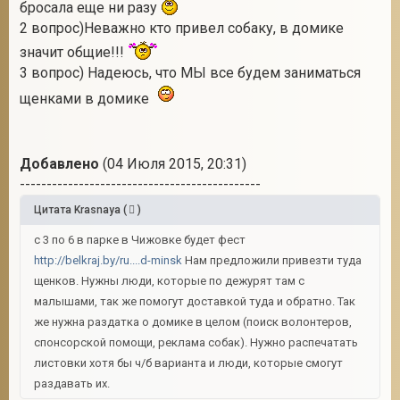
бросала еще ни разу
2 вопрос)Неважно кто привел собаку, в домике
значит общие!!!
3 вопрос) Надеюсь, что МЫ все будем заниматься
щенками в домике
Добавлено
(04 Июля 2015, 20:31)
---------------------------------------------
Цитата
Krasnaya
(
)
с 3 по 6 в парке в Чижовке будет фест
http://belkraj.by/ru....d-minsk
Нам предложили привезти туда
щенков. Нужны люди, которые по дежурят там с
малышами, так же помогут доставкой туда и обратно. Так
же нужна раздатка о домике в целом (поиск волонтеров,
спонсорской помощи, реклама собак). Нужно распечатать
листовки хотя бы ч/б варианта и люди, которые смогут
раздавать их.