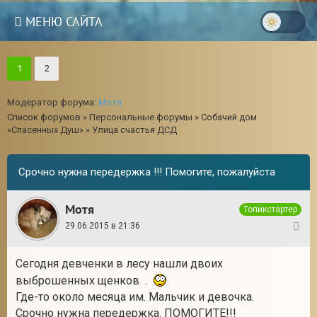
МЕНЮ САЙТА
1
2
Модератор форума:
Мотя
Список форумов
»
Персональные форумы
»
Собачий дом
«Спасенных Душ»
»
Улица счастья ДСД
Срочно нужна передержка !!! Помогите, пожалуйста
Мотя
Топикстартер
29.06.2015 в 21:36
1
Сегодня девченки в лесу нашли двоих
3
выброшенных щенков .
Где-то около месяца им. Мальчик и девочка.
Срочно нужна передержка. ПОМОГИТЕ!!!