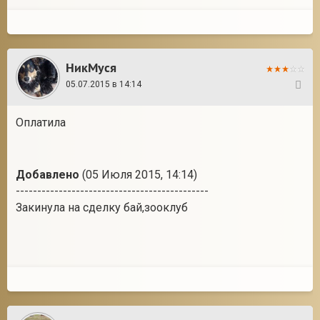
НикМуся
05.07.2015 в 14:14
18
Оплатила
Добавлено
(05 Июля 2015, 14:14)
---------------------------------------------
Закинула на сделку бай,зооклуб