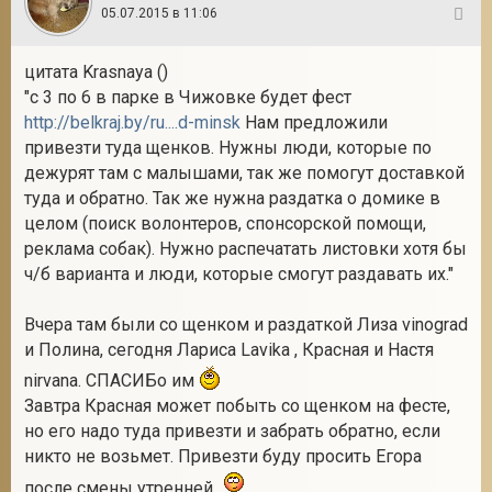
05.07.2015 в 11:06
16
цитата Krasnaya ()
"с 3 по 6 в парке в Чижовке будет фест
http://belkraj.by/ru....d-minsk
Нам предложили
привезти туда щенков. Нужны люди, которые по
дежурят там с малышами, так же помогут доставкой
туда и обратно. Так же нужна раздатка о домике в
целом (поиск волонтеров, спонсорской помощи,
реклама собак). Нужно распечатать листовки хотя бы
ч/б варианта и люди, которые смогут раздавать их."
Вчера там были со щенком и раздаткой Лиза vinograd
и Полина, сегодня Лариса Lavika , Красная и Настя
nirvana. СПАСИБо им
Завтра Красная может побыть со щенком на фесте,
но его надо туда привезти и забрать обратно, если
никто не возьмет. Привезти буду просить Егора
после смены утренней