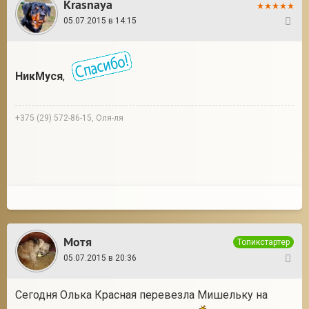
Krasnaya
05.07.2015 в 14:15
19
НикМуся
,
+375 (29) 572-86-15, Оля-ля
Мотя
Топикстартер
05.07.2015 в 20:36
20
Cегодня Олька Красная перевезла Мишельку на