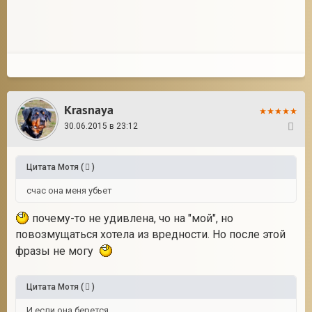
Krasnaya
30.06.2015 в 23:12
11
Цитата
Мотя
(
)
счас она меня убьет
почему-то не удивлена, чо на "мой", но
повозмущаться хотела из вредности. Но после этой
фразы не могу
Цитата
Мотя
(
)
И если она берется