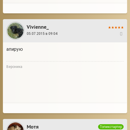
Vivienne_
05.07.2015 в 09:04
15
апирую
Вероника
Мотя
Топикстартер