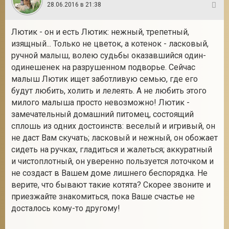
28.06.2016 в 21:38
8
Лютик - он и есть Лютик: нежный, трепетный,
изящный... Только не цветок, а котенок - ласковый,
ручной малыш, волею судьбы оказавшийся один-
одинешенек на разрушенном подворье. Сейчас
малыш Лютик ищет заботливую семью, где его
будут любить, холить и лелеять. А не любить этого
милого малыша просто невозможно! Лютик -
замечательный домашний питомец, состоящий
сплошь из одних достоинств: веселый и игривый, он
не даст Вам скучать; ласковый и нежный, он обожает
сидеть на ручках, гладиться и жалеться; аккуратный
и чистоплотный, он уверенно пользуется лоточком и
не создаст в Вашем доме лишнего беспорядка. Не
верите, что бывают такие котята? Скорее звоните и
приезжайте знакомиться, пока Ваше счастье не
досталось кому-то другому!