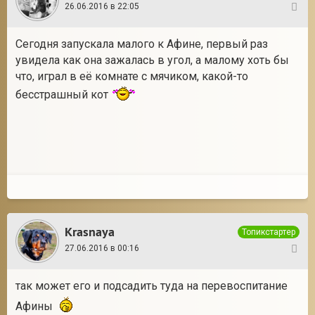
26.06.2016 в 22:05
4
Сегодня запускала малого к Афине, первый раз
увидела как она зажалась в угол, а малому хоть бы
что, играл в её комнате с мячиком, какой-то
бесстрашный кот
Krasnaya
Топикстартер
27.06.2016 в 00:16
5
так может его и подсадить туда на перевоспитание
Афины