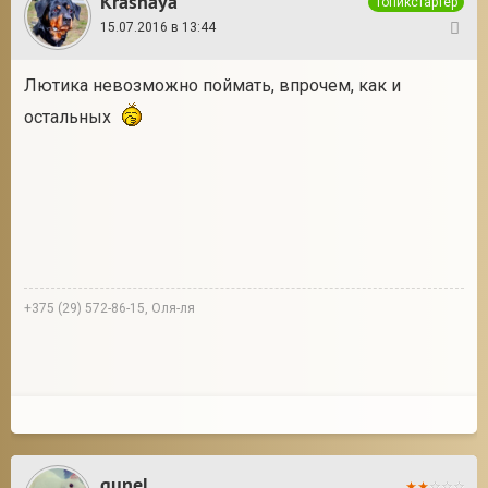
Krasnaya
Топикстартер
15.07.2016 в 13:44
16
Лютика невозможно поймать, впрочем, как и
остальных
+375 (29) 572-86-15, Оля-ля
gunel