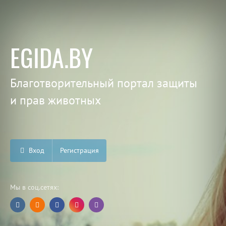
EGIDA.BY
Благотворительный портал защиты
и прав животных
Вход
Регистрация
Мы в соц.сетях: