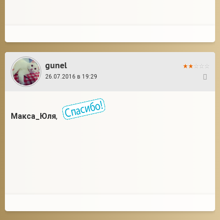
gunel
26.07.2016 в 19:29
20
Макса_Юля
,