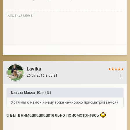
"Кошачья мама"
Lavika
26.07.2016 в 00:21
19
Цитата
Макса_Юля
(
)
Хотя мы с мамой к нему тоже немножко присматриваемся)
а вы внимааааааааательно присмотритесь