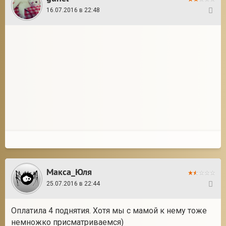
16.07.2016 в 22:48
17
Макса_Юля
25.07.2016 в 22:44
18
Оплатила 4 поднятия. Хотя мы с мамой к нему тоже
немножко присматриваемся)