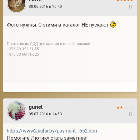
30.06.2016 в 10:40
11
Фото нужны. С этими в каталог НЕ пускают
Постояльцы ДСД нуждаются в вашей помощи
+375 29 322-61-55
+375 33 66-11-625
gunel
05.07.2016 в 14:53
12
https://www2.kufar.by/payment....652.htm
Помогите Лютику стать заметнее!