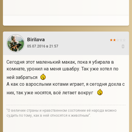
Birilova
05.07.2016 в 21:57
14
Сегодня этот маленький макак, пока я убирала в
комнате, уронил на меня швабру. Так уже хотел по
ней забраться
А как со взрослыми котами играет, я сегодня дохла с
них, так уже носятся, всё летает вокруг
"О величии страны и нравственном состоянии её народа можно
судить по тому, как в ней относятся к животным”.