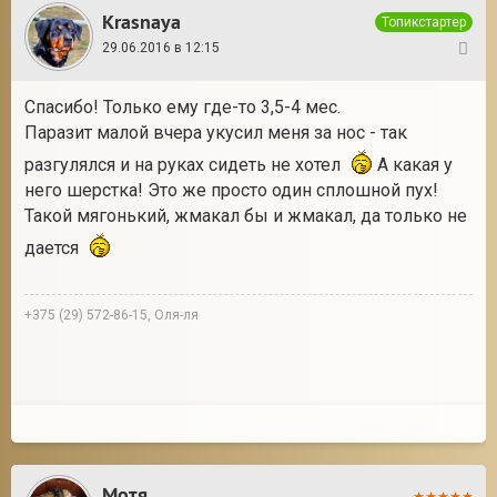
Krasnaya
Топикстартер
29.06.2016 в 12:15
10
Спасибо! Только ему где-то 3,5-4 мес.
Паразит малой вчера укусил меня за нос - так
разгулялся и на руках сидеть не хотел
А какая у
него шерстка! Это же просто один сплошной пух!
Такой мягонький, жмакал бы и жмакал, да только не
дается
+375 (29) 572-86-15, Оля-ля
Мотя