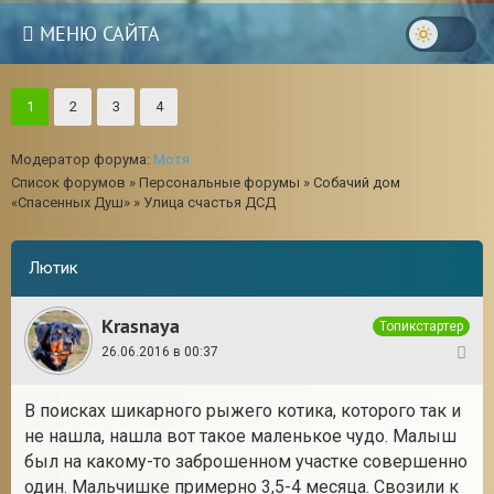
МЕНЮ САЙТА
1
2
3
4
Модератор форума:
Мотя
Список форумов
»
Персональные форумы
»
Собачий дом
«Спасенных Душ»
»
Улица счастья ДСД
Лютик
Krasnaya
Топикстартер
26.06.2016 в 00:37
1
В поисках шикарного рыжего котика, которого так и
не нашла, нашла вот такое маленькое чудо. Малыш
был на какому-то заброшенном участке совершенно
один. Мальчишке примерно 3,5-4 месяца. Свозили к