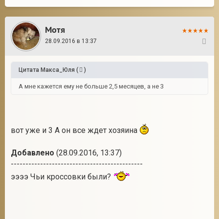
Мотя
28.09.2016 в 13:37
18
Цитата
Макса_Юля
(
)
А мне кажется ему не больше 2,5 месяцев, а не 3
вот уже и 3 А он все ждет хозяина
Добавлено
(28.09.2016, 13:37)
---------------------------------------------
ээээ Чьи кроссовки были?