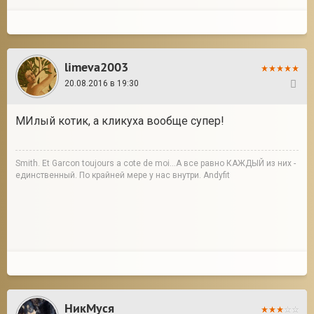
limeva2003
20.08.2016 в 19:30
2
МИлый котик, а кликуха вообще супер!
Smith. Et Garcon toujours a cote de moi...А все равно КАЖДЫЙ из них -
единственный. По крайней мере у нас внутри. Andyfit
НикМуся