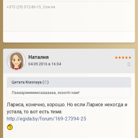
+375 (29) 572-86-15, Оля-ля
Наталия
04.09.2016 в 16:04
7
Цитата
Krasnaya
(
)
Лаааариииииисааааааа, хэээлп нам!
Лариса, конечно, хорошо. Но если Ларисе некогда и
устала, то вот есть тема:
http://egida.by/forum/169-27394-25