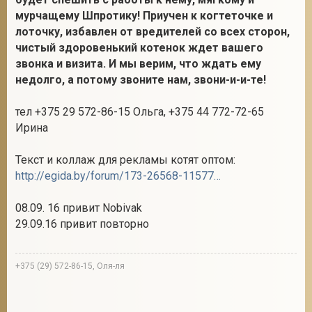
мурчащему Шпротику! Приучен к когтеточке и
лоточку, избавлен от вредителей со всех сторон,
чистый здоровенький котенок ждет вашего
звонка и визита. И мы верим, что ждать ему
недолго, а потому звоните нам, звони-и-и-те!
тел +375 29 572-86-15 Ольга, +375 44 772-72-65
Ирина
Текст и коллаж для рекламы котят оптом:
http://egida.by/forum/173-26568-1157703-16-1472465267
08.09. 16 привит Nobivak
29.09.16 привит повторно
+375 (29) 572-86-15, Оля-ля