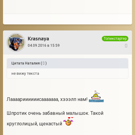
Krasnaya
Топикстартер
04.09.2016 в 15:59
6
Цитата
Наталия
(
)
не вижу текста
Лаааариииииисааааааа, хэээлп нам!
Шпротик очень забавный малышок. Такой
круглолицый, щекастый