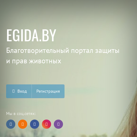
EGIDA.BY
Благотворительный портал защиты
и прав животных
Вход
Регистрация
Мы в соц.сетях: