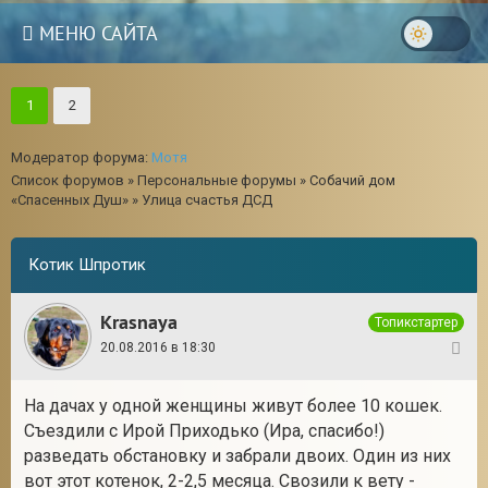
МЕНЮ САЙТА
1
2
Модератор форума:
Мотя
Список форумов
»
Персональные форумы
»
Собачий дом
«Спасенных Душ»
»
Улица счастья ДСД
Котик Шпротик
Krasnaya
Топикстартер
20.08.2016 в 18:30
1
На дачах у одной женщины живут более 10 кошек.
3
Съездили с Ирой Приходько (Ира, спасибо!)
разведать обстановку и забрали двоих. Один из них
вот этот котенок, 2-2,5 месяца. Свозили к вету -