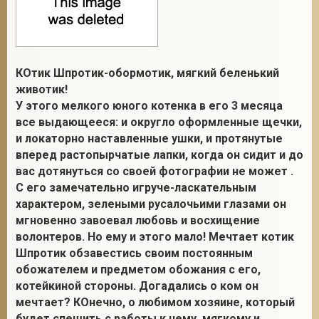
КОтик Шпротик-обормотик, мягкий беленький
животик!
У этого мелкого юного котенка в его 3 месяца
все выдающееся: и округло оформленные щечки,
и локаторно наставленные ушки, и протянутые
вперед растопырчатые лапки, когда он сидит и до
вас дотянуться со своей фотографии не может .
С его замечательно игруче-ласкательным
характером, зелеными русалочьими глазами он
мгновенно завоевал любовь и восхищение
волонтеров. Но ему и этого мало! Мечтает котик
Шпротик обзавестись своим постоянным
обожателем и предметом обожания с его,
котейкиной стороны. Догадались о ком он
мечтает? КОнечно, о любимом хозяине, который
будет спешить с работы к нему, мягкому и