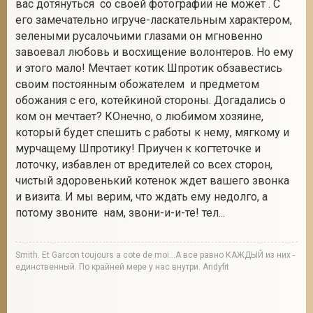
вас дотянуться со своей фотографии не может . С
его замечательно игруче-ласкательным характером,
зелеными русалочьими глазами он мгновенно
завоевал любовь и восхищение волонтеров. Но ему
и этого мало! Мечтает котик Шпротик обзавестись
своим постоянным обожателем и предметом
обожания с его, котейкиной стороны. Догадались о
ком он мечтает? КОнечно, о любимом хозяине,
который будет спешить с работы к нему, мягкому и
мурчащему Шпротику! Приучен к когтеточке и
лоточку, избавлен от вредителей со всех сторон,
чистый здоровенький котенок ждет вашего звонка
и визита. И мы верим, что ждать ему недолго, а
потому звоните нам, звони-и-и-те! тел...
Smith. Et Garcon toujours a cote de moi...А все равно КАЖДЫЙ из них -
единственный. По крайней мере у нас внутри. Andyfit