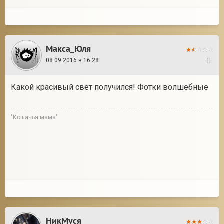
Макса_Юля
08.09.2016 в 16:28
13
Какой красивый свет получился! Фотки волшебные
"Кошачья мама"
НикМуся