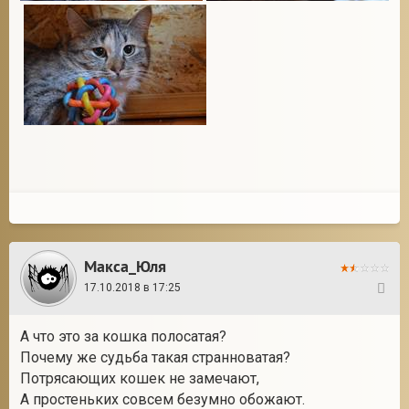
Макса_Юля
17.10.2018 в 17:25
10
А что это за кошка полосатая?
Почему же судьба такая странноватая?
Потрясающих кошек не замечают,
А простеньких совсем безумно обожают.