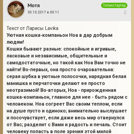
Мотя
Топикстартер
30.10.2017 в 00:11
3
Текст от Ларисы Lavika
Уютная кошка-компаньон Ноа в дар добрым
людям!
Кошки бывают разные: спокойные и игривые,
ласковые и независимые, общительные и
самодостаточные, но такой как Ноа Вам точно не
найти! Во-первых, она просто очаровательна:
серая шубка в уютные полосочки, нарядная белая
манишка и перчаточки делают ее просто
неотразимой! Во-вторых, Ноа - прирожденная
кошка-компаньон, главное для нее - быть рядом с
человеком. Ноа согреет Вас своим теплом, если
на душе пусто и одиноко; внимательно выслушает
и посочувствует, если даже весь мир отвернулся
от Вас; разделит с Вами и радость и печаль. Стоит
человеку попасть в поле зрения этой милой