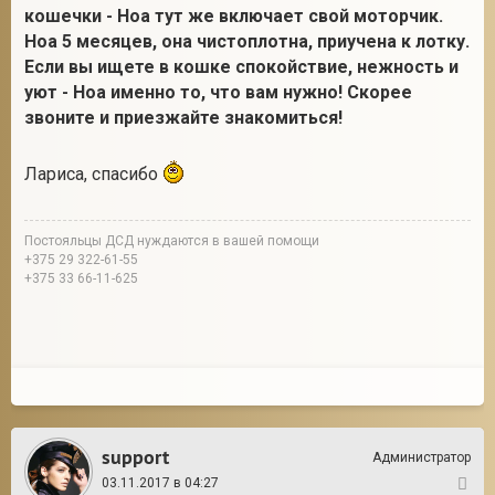
кошечки - Ноа тут же включает свой моторчик.
Ноа 5 месяцев, она чистоплотна, приучена к лотку.
Если вы ищете в кошке спокойствие, нежность и
уют - Ноа именно то, что вам нужно! Скорее
звоните и приезжайте знакомиться!
Лариса, спасибо
Постояльцы ДСД нуждаются в вашей помощи
+375 29 322-61-55
+375 33 66-11-625
support
Администратор
03.11.2017 в 04:27
4