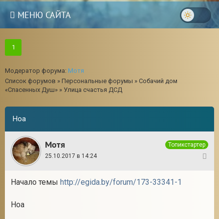
МЕНЮ САЙТА
1
Модератор форума:
Мотя
Список форумов
»
Персональные форумы
»
Собачий дом
«Спасенных Душ»
»
Улица счастья ДСД
Ноа
Мотя
Топикстартер
25.10.2017 в 14:24
1
Начало темы
http://egida.by/forum/173-33341-1
3
Ноа