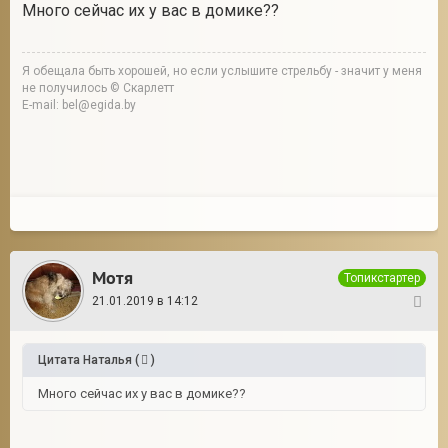
Много сейчас их у вас в домике??
Я обещала быть хорошей, но если услышите стрельбу - значит у меня
не получилось © Скарлетт
E-mail: bel@egida.by
Мотя
Топикстартер
21.01.2019 в 14:12
13
Цитата
Наталья
(
)
Много сейчас их у вас в домике??