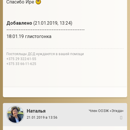
Спасибо Ире
Добавлено
(21.01.2019, 13:24)
---------------------------------------------
18.01.19 глистогонка
Постояльцы ДСД нуждаются в вашей помощи
+375 29 322-61-55
+375 33 66-11-625
Наталья
Член ООЗЖ «Эгида»
21.01.2019 в 13:56
12