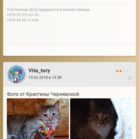
Постояльцы ДСД нуждаются в вашей помощи
+375 29 322-61-55
+375 33 66-11-625
Vita_tory
19.02.2018 в 10:38
9
Фото от Кристины Чернявской: