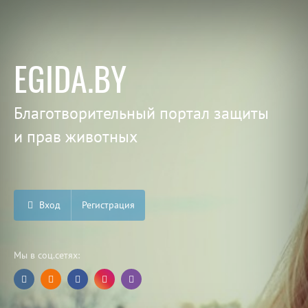
EGIDA.BY
Благотворительный портал защиты
и прав животных
Вход
Регистрация
Мы в соц.сетях: