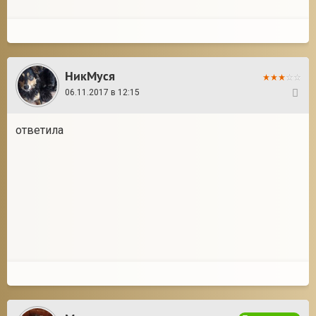
НикМуся
06.11.2017 в 12:15
7
ответила