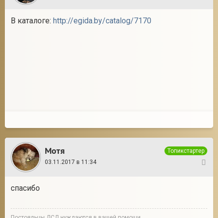
В каталоге:
http://egida.by/catalog/7170
Мотя
Топикстартер
03.11.2017 в 11:34
5
спасибо
Постояльцы ДСД нуждаются в вашей помощи