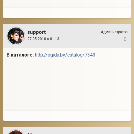
support
Администратор
27.05.2018 в 01:13
4
В каталоге:
http://egida.by/catalog/7343