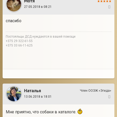
Мотя
27.05.2018 в 08:21
5
спасибо
Постояльцы ДСД нуждаются в вашей помощи
+375 29 322-61-55
+375 33 66-11-625
Наталья
Член ООЗЖ «Эгида»
13.06.2018 в 18:01
6
Мне приятно, что собаки в каталоге.