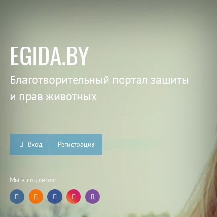
EGIDA.BY
Благотворительный портал защиты
и прав животных
Вход
Регистрация
Мы в соц.сетях: