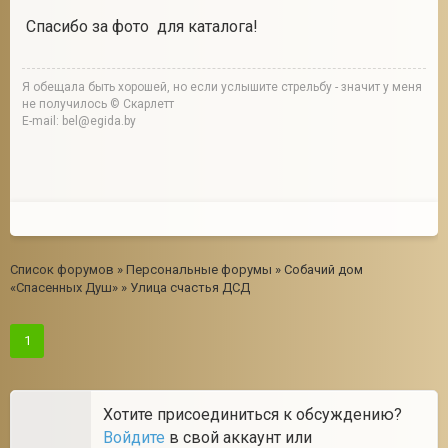
Спасибо за фото для каталога!
Я обещала быть хорошей, но если услышите стрельбу - значит у меня
не получилось © Скарлетт
E-mail: bel@egida.by
Список форумов
»
Персональные форумы
»
Собачий дом
«Спасенных Душ»
»
Улица счастья ДСД
1
Хотите присоединиться к обсуждению?
Войдите
в свой аккаунт или