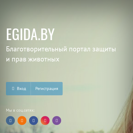
EGIDA.BY
Благотворительный портал защиты
и прав животных
Вход
Регистрация
Мы в соц.сетях: