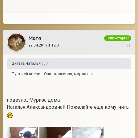
Мотя
Топикстартер
29.04.2019 в 12:31
10
Цитата
Наталья
(
)
Пусть ей пвезет. Она - красивая, мордатая.
повезло.. Муриза дома..
Наталья Александровна!! Пожелайте еще кому-нить..