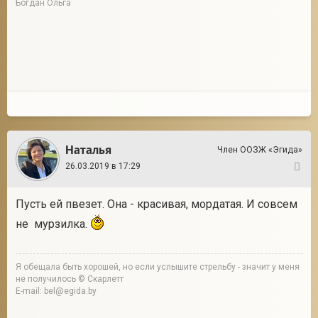
Богдан Ольга
Наталья
Член ООЗЖ «Эгида»
26.03.2019 в 17:29
9
Пусть ей пвезет. Она - красивая, мордатая. И совсем
не мурзилка.
Я обещала быть хорошей, но если услышите стрельбу - значит у меня
не получилось © Скарлетт
E-mail: bel@egida.by