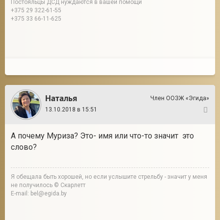
Постояльцы ДСД нуждаются в вашей помощи
+375 29 322-61-55
+375 33 66-11-625
Наталья
Член ООЗЖ «Эгида»
13.10.2018 в 15:51
2
А почему Муриза? Это- имя или что-то значит это
слово?
Я обещала быть хорошей, но если услышите стрельбу - значит у меня
не получилось © Скарлетт
E-mail: bel@egida.by