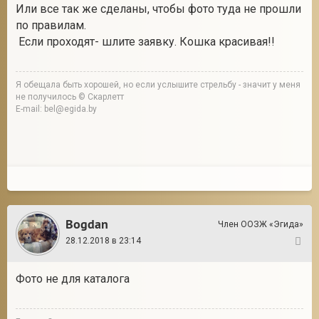
Или все так же сделаны, чтобы фото туда не прошли
по правилам.
Если проходят- шлите заявку. Кошка красивая!!
Я обещала быть хорошей, но если услышите стрельбу - значит у меня
не получилось © Скарлетт
E-mail: bel@egida.by
Bogdan
Член ООЗЖ «Эгида»
28.12.2018 в 23:14
8
Фото не для каталога