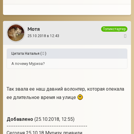
Мотя
Топикстартер
25.10.2018 в 12:43
4
Цитата
Наталья
(
)
А почему Муриза?
Так звала ее наш давний волонтер, которая опекала
ее длительное время на улице
Добавлено
(25.10.2018, 12:55)
---------------------------------------------
Сегодня 25.10.18 Муризу привили.