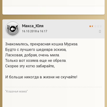
Макса_Юля
16.10.2018 в 16:17
3
Знакомьтесь, прекрасная кошка Муриза.
Будто с лучшего шедевра эскиза,
Ласковая, добрая, очень мила.
Только вот хозяев еще не обрела.
Скорее эту котю забирайте,
И больше никогда в жизни не скучайте!
"Кошачья мама"