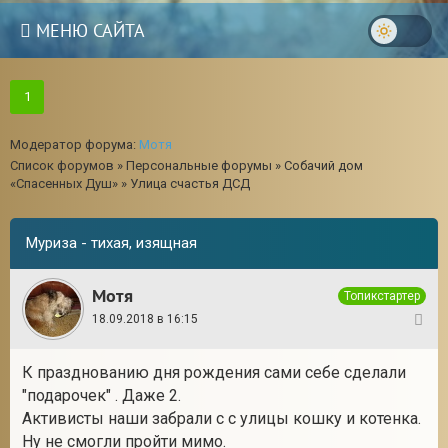
МЕНЮ САЙТА
1
Модератор форума:
Мотя
Список форумов
»
Персональные форумы
»
Собачий дом
«Спасенных Душ»
»
Улица счастья ДСД
Муриза - тихая, изящная
Мотя
Топикстартер
18.09.2018 в 16:15
1
К празднованию дня рождения сами себе сделали
3
"подарочек" . Даже 2.
Активисты наши забрали с с улицы кошку и котенка.
Ну не смогли пройти мимо.