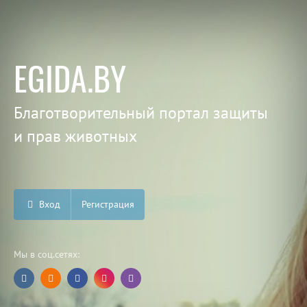
EGIDA.BY
Благотворительный портал защиты
и прав животных
Вход
Регистрация
Мы в соц.сетях: