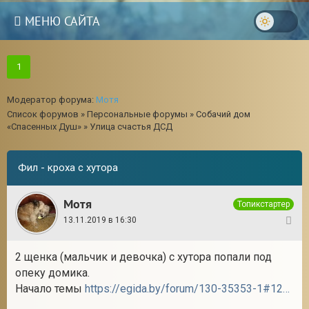
МЕНЮ САЙТА
1
Модератор форума:
Мотя
Список форумов
»
Персональные форумы
»
Собачий дом
«Спасенных Душ»
»
Улица счастья ДСД
Фил - кроха с хутора
Мотя
Топикстартер
13.11.2019 в 16:30
1
2 щенка (мальчик и девочка) с хутора попали под
3
опеку домика.
Начало темы
https://egida.by/forum/130-35353-1#1255400