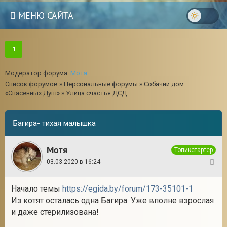
МЕНЮ САЙТА
1
Модератор форума:
Мотя
Список форумов
»
Персональные форумы
»
Собачий дом
«Спасенных Душ»
»
Улица счастья ДСД
Багира- тихая малышка
Мотя
Топикстартер
03.03.2020 в 16:24
1
Начало темы
https://egida.by/forum/173-35101-1
Из котят осталась одна Багира. Уже вполне взрослая
и даже стерилизована!