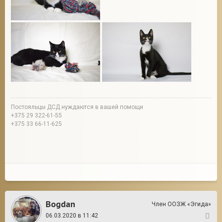
Постояльцы ДСД нуждаются в вашей помощи
+375 29 322-61-55
+375 33 66-11-625
Bogdan
Член ООЗЖ «Эгида»
06.03.2020 в 11:42
2