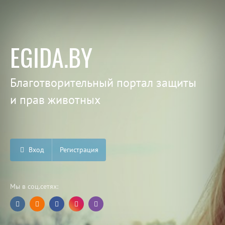
EGIDA.BY
Благотворительный портал защиты
и прав животных
Вход
Регистрация
Мы в соц.сетях: